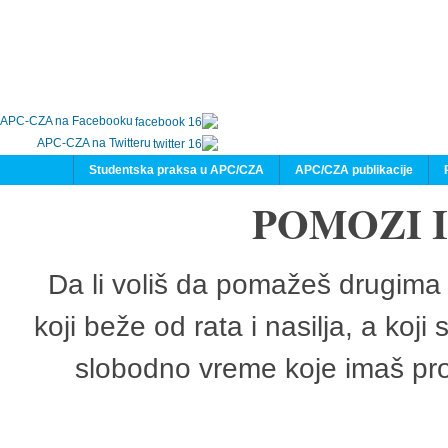
APC-CZA na Facebooku
APC-CZA na Twitteru
Studentska praksa u APC/CZA
APC/CZA publikacije
POMOZI 
Da li voliš da pomažeš drugima 
koji beže od rata i nasilja, a koji
slobodno vreme koje imaš pro