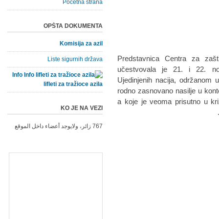
Početna strana
OPŠTA DOKUMENTA
Komisija za azil
Predstavnica Centra za zašt
Liste sigurnih država
učestvovala je 21. i 22. n
Info
Ujedinjenih nacija, održanom 
lifleti za tražioce azila
rodno zasnovano nasilje u kontek
a koje je veoma prisutno u kr
KO JE NA VEZI
767 زائر، ولايوجد أعضاء داخل الموقع