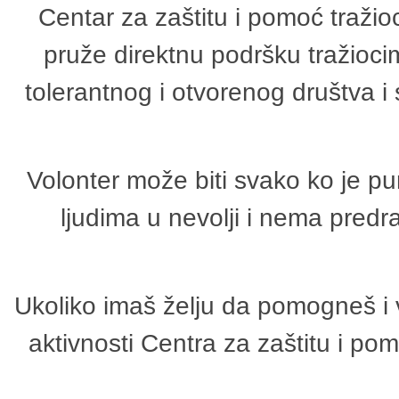
Centar za zaštitu i pomoć tražio
pruže direktnu podršku tražioci
tolerantnog i otvorenog društva i
Volonter može biti svako ko je p
ljudima u nevolji i nema predr
Ukoliko imaš želju da pomogneš i 
aktivnosti Centra za zaštitu i p