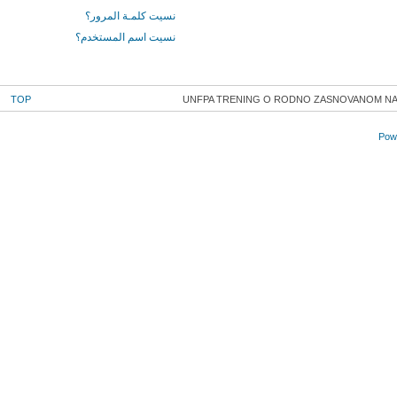
نسيت كلمـة المرور؟
نسيت اسم المستخدم؟
TOP
UNFPA TRENING O RODNO ZASNOVANOM NASI
Powe