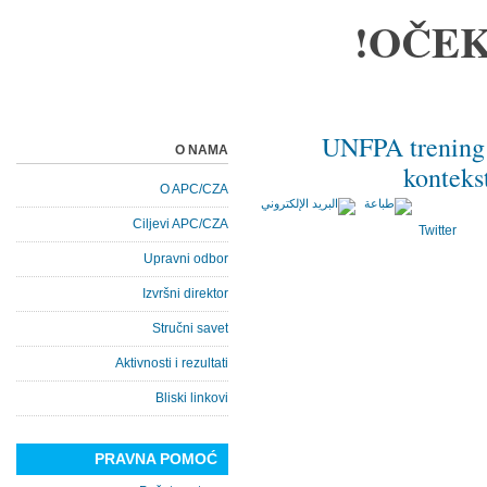
OČEK
UNFPA trening 
O NAMA
konteks
O APC/CZA
Ciljevi APC/CZA
Twitter
Upravni odbor
Izvršni direktor
Stručni savet
Aktivnosti i rezultati
Bliski linkovi
PRAVNA POMOĆ