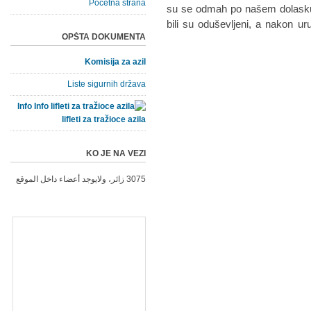
Početna strana
su se odmah po našem dolasku i
bili su oduševljeni, a nakon ur
OPŠTA DOKUMENTA
Komisija za azil
Liste sigurnih država
Info
lifleti za tražioce azila
KO JE NA VEZI
3075 زائر، ولايوجد أعضاء داخل الموقع