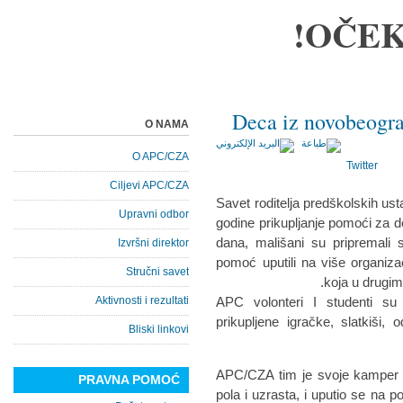
OČEK
Deca iz novobeogra
O NAMA
O APC/CZA
Twitter
Ciljevi APC/CZA
Savet roditelja predškolskih u
Upravni odbor
godine prikupljanje pomoći za de
dana, mališani su pripremali sl
Izvršni direktor
pomoć uputili na više organiz
Stručni savet
koja u drugim
Aktivnosti i rezultati
APC volonteri I studenti su 
prikupljene igračke, slatkiši,
Bliski linkovi
APC/CZA tim je svoje kamper v
PRAVNA POMOĆ
pola i uzrasta, i uputio se na po