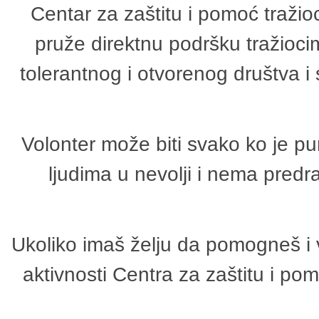
Centar za zaštitu i pomoć tražio
pruže direktnu podršku tražioci
tolerantnog i otvorenog društva i
Volonter može biti svako ko je p
ljudima u nevolji i nema predr
Ukoliko imaš želju da pomogneš i 
aktivnosti Centra za zaštitu i p