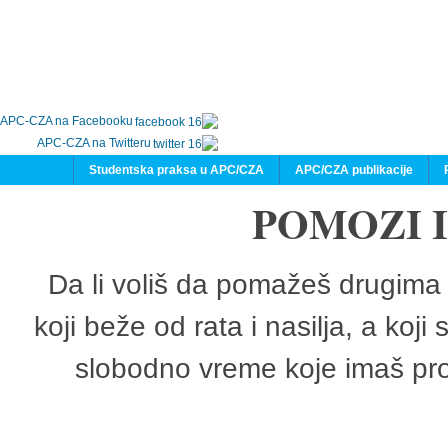
APC-CZA na Facebooku
APC-CZA na Twitteru
Studentska praksa u APC/CZA
APC/CZA publikacije
POMOZI 
Da li voliš da pomažeš drugima 
koji beže od rata i nasilja, a koji
slobodno vreme koje imaš pro