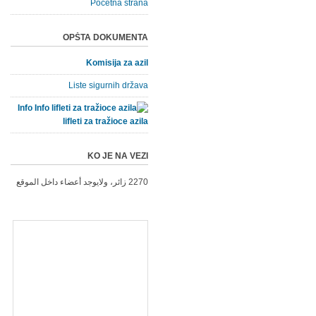
Početna strana
OPŠTA DOKUMENTA
Komisija za azil
Liste sigurnih država
Info
lifleti za tražioce azila
KO JE NA VEZI
2270 زائر، ولايوجد أعضاء داخل الموقع