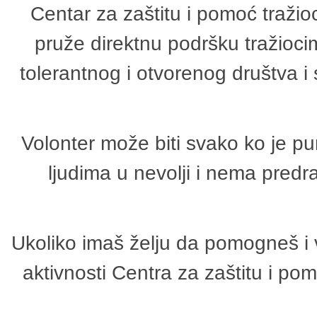
Centar za zaštitu i pomoć tražio
pruže direktnu podršku tražioci
tolerantnog i otvorenog društva i
Volonter može biti svako ko je p
ljudima u nevolji i nema predr
Ukoliko imaš želju da pomogneš i 
aktivnosti Centra za zaštitu i p