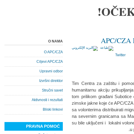
OČEK
APC/CZA Hu
O NAMA
O APC/CZA
Twitter
Ciljevi APC/CZA
Upravni odbor
Izvršni direktor
13.12.2017. Tim Centra za zaštitu i
humanitarnu akciju prikupljan
Stručni savet
tom prilikom građani Subotice
Aktivnosti i rezultati
zimske jakne koje će APC/CZA ti
sa volonterima distribuirati mig
Bliski linkovi
na severnim granicama sa Ma
su bile uključeni i lokalni vol
PRAVNA POMOĆ
u 