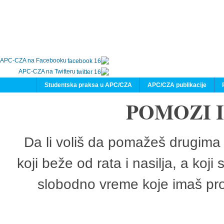
APC-CZA na Facebooku
APC-CZA na Twitteru
Studentska praksa u APC/CZA
APC/CZA publikacije
POMOZI 
Da li voliš da pomažeš drugima 
koji beže od rata i nasilja, a koji
slobodno vreme koje imaš pro