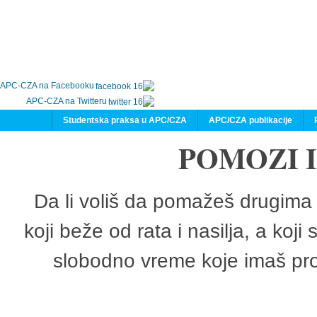
APC-CZA na Facebooku
APC-CZA na Twitteru
Studentska praksa u APC/CZA
APC/CZA publikacije
POMOZI 
Da li voliš da pomažeš drugima 
koji beže od rata i nasilja, a koji
slobodno vreme koje imaš pro