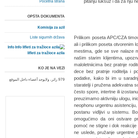
pitanju luksuz i da za nju 
Početna strana
OPŠTA DOKUMENTA
Komisija za azil
Prilikom poseta APC/CZA timova
Liste sigurnih država
ali i prilikom poseta otvorenim 
Info
mestima, gde se sve nalaze mig
lifleti za tražioce azila
našim starim klijentima, upo
maloletniicima bez pratnje rodi
KO JE NA VEZI
dece bez pratnje roditelja i p
podatke, kako bi im u saradnj
979 زائر، ولايوجد أعضاء داخل الموقع
staratelji i pružena adekvatna 
često spore, intertne ili izostan
preuzimamo aktivniiju ulogu, ini
neophonu urgentnu asistenciju, b
postanu vidljivi u sistemu. 
omogućimo da oni ostvare pr
pomoć ne stigne i dok reakcije s
ne uslede, pružanje urgentne 