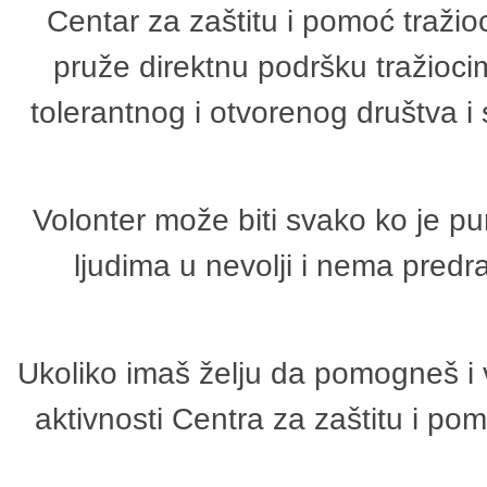
Centar za zaštitu i pomoć tražio
pruže direktnu podršku tražioci
tolerantnog i otvorenog društva i
Volonter može biti svako ko je p
ljudima u nevolji i nema predr
Ukoliko imaš želju da pomogneš i 
aktivnosti Centra za zaštitu i p