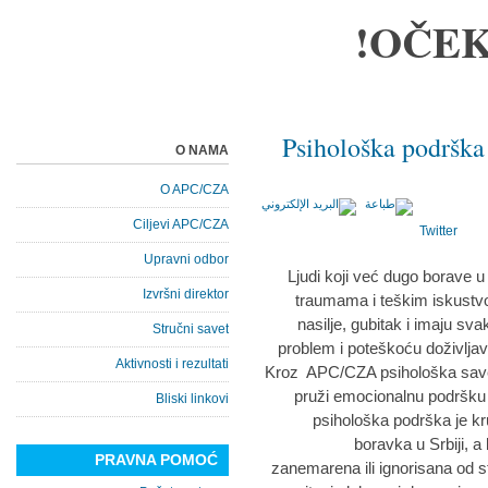
OČEK
Psihološka podrška 
O NAMA
O APC/CZA
Ciljevi APC/CZA
Twitter
Upravni odbor
Ljudi koji već dugo borave 
Izvršni direktor
traumama i teškim iskustvom
nasilje, gubitak i imaju sv
Stručni savet
problem i poteškoću doživljav
Aktivnosti i rezultati
Kroz APC/CZA psihološka saveto
pruži emocionalnu podršku a
Bliski linkovi
psihološka podrška je kr
boravka u Srbiji, a
PRAVNA POMOĆ
zanemarena ili ignorisana od 