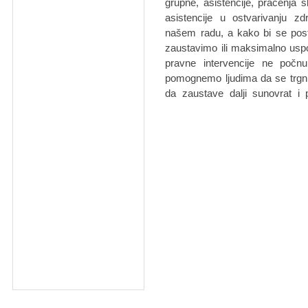
grupne, asistencije, praćenja 
asistencije u ostvarivanju zdr
našem radu, a kako bi se posta
zaustavimo ili maksimalno usp
pravne intervencije ne počn
pomognemo ljudima da se trgnu,
da zaustave dalji sunovrat i