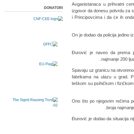
Avganistanaca u prihvatni cen
DONATORI
izgovor da donesu potvrdu za 
i Principovcima i da će ih onda
On je dodao da policija jedino i
Đurović je naveo da prema p
najmanje 200 lju
"Spavaju uz granicu na otvoren
fabrikama na ulazu u grad. Pr
teškom su psihičkom i fizičkom s
Ono što po njegovim rečima po
broja najmanje 
Đurović je dodao da situacija nij