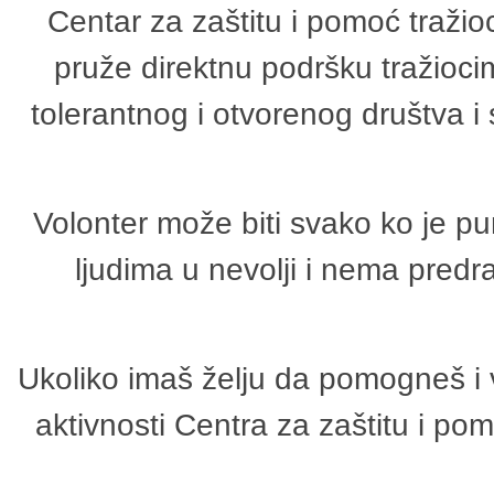
Centar za zaštitu i pomoć tražio
pruže direktnu podršku tražioci
tolerantnog i otvorenog društva i
Volonter može biti svako ko je p
ljudima u nevolji i nema predr
Ukoliko imaš želju da pomogneš i 
aktivnosti Centra za zaštitu i p