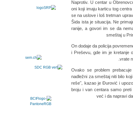
"Naprotiv. U centar u Obrenov
oni koji imaju karticu tog centra
se na uslove i loš tretman upr
Šida ista je situacija. Ne prim
ranije, a govori im se da nem
smeštaj u Pri
On dodaje da policija povremeno
i Preševu, gde im je kretanje
vrate 
"Ovako se problem prebacuje 
nadležni za smeštaj niti bilo ko
reše", kazao je Đurović i upoz
broju i van centara samo preti
već i da napravi d