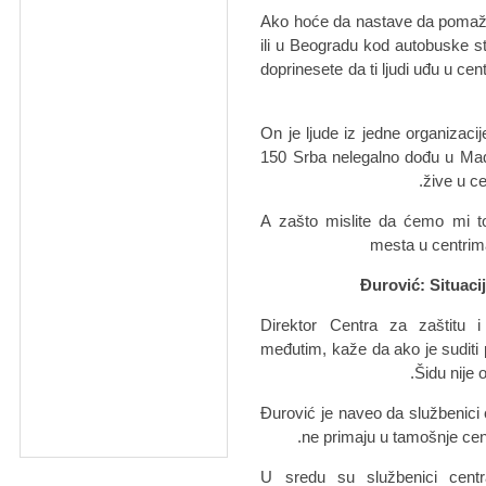
"Ako hoće da nastave da pomažu
ili u Beogradu kod autobuske sta
doprinesete da ti ljudi uđu u cent
On je ljude iz jedne organizaci
150 Srba nelegalno dođu u Madr
žive u ce
"A zašto mislite da ćemo mi to
mesta u centrima
Đurović: Situaci
Direktor Centra za zaštitu 
međutim, kaže da ako je suditi po
Šidu nije
Đurović je naveo da službenici 
ne primaju u tamošnje cen
"U sredu su službenici centr