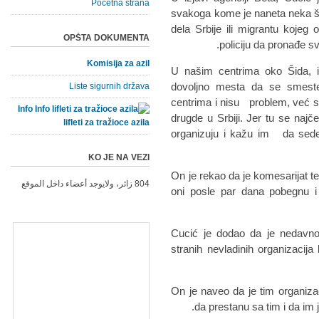
Početna strana
svakoga kome je naneta neka šte
dela Srbije ili migrantu kojeg 
OPŠTA DOKUMENTA
policiju da pronađe s
Komisija za azil
"U našim centrima oko Šida, 
dovoljno mesta da se smeste 
Liste sigurnih država
centrima i nisu problem, već su
Info
drugde u Srbiji. Jer tu se najče
lifleti za tražioce azila
organizuju i kažu im da sede 
KO JE NA VEZI
On je rekao da je komesarijat te
804 زائر، ولايوجد أعضاء داخل الموقع
oni posle par dana pobegnu 
Cucić je dodao da je nedavno
stranih nevladinih organizacija
On je naveo da je tim organiz
da prestanu sa tim i da im 