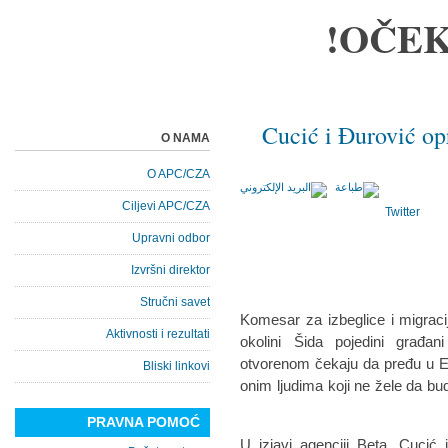
OČEK
Cucić i Đurović op
O NAMA
O APC/CZA
Ciljevi APC/CZA
Twitter
Upravni odbor
Izvršni direktor
Stručni savet
Komesar za izbeglice i migracij
Aktivnosti i rezultati
okolini Šida pojedini građa
otvorenom čekaju da pređu u Ev
Bliski linkovi
onim ljudima koji ne žele da bu
PRAVNA POMOĆ
U izjavi agenciji Beta, Cuci