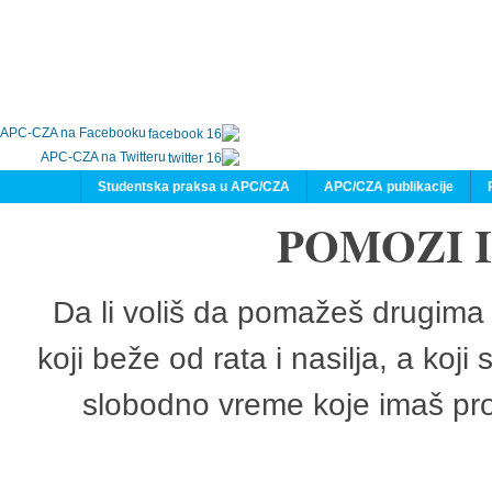
APC-CZA na Facebooku
APC-CZA na Twitteru
Studentska praksa u APC/CZA
APC/CZA publikacije
POMOZI 
Da li voliš da pomažeš drugima 
koji beže od rata i nasilja, a koji
slobodno vreme koje imaš pro