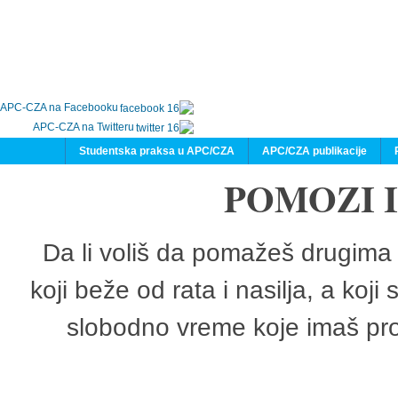
APC-CZA na Facebooku
APC-CZA na Twitteru
Studentska praksa u APC/CZA
APC/CZA publikacije
POMOZI 
Da li voliš da pomažeš drugima 
koji beže od rata i nasilja, a koji
slobodno vreme koje imaš pro