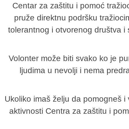
Centar za zaštitu i pomoć tražio
pruže direktnu podršku tražioci
tolerantnog i otvorenog društva i
Volonter može biti svako ko je p
ljudima u nevolji i nema predr
Ukoliko imaš želju da pomogneš i 
aktivnosti Centra za zaštitu i p