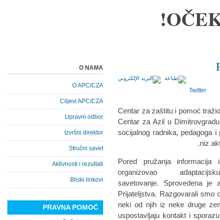
OČEK
O NAMA
O APC/CZA
Twitter
Ciljevi APC/CZA
Centar za zaštitu i pomoć traži
Upravni odbor
Centar za Azil u Dimitrovgrad
socijalnog radnika, pedagoga i 
Izvršni direktor
niz ak
Stručni savet
Pored pružanja informacija
Aktivnosti i rezultati
organizovao adaptacij
Bliski linkovi
savetovanje. Sprovedena je 
Prijateljstva. Razgovarali smo o
neki od njih iz neke druge zem
PRAVNA POMOĆ
uspostavljaju kontakt i spora