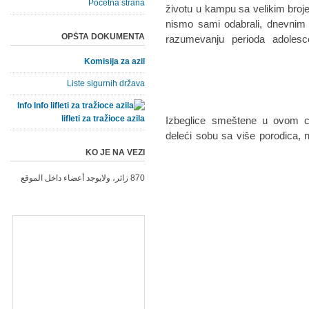
Početna strana
životu u kampu sa velikim brojem
nismo sami odabrali, dnevnim s
OPŠTA DOKUMENTA
razumevanju perioda adolesc
Komisija za azil
Liste sigurnih država
Info
lifleti za tražioce azila
Izbeglice smeštene u ovom c
deleći sobu sa više porodica, 
KO JE NA VEZI
870 زائر، ولايوجد أعضاء داخل الموقع