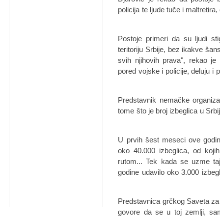
policija te ljude tuče i maltreti
"Postoje primeri da su ljudi st
teritoriju Srbije, bez ikakve šan
svih njihovih prava", rekao je
pored vojske i policije, deluju i 
Predstavnik nemačke organizac
tome što je broj izbeglica u Srbij
"U prvih šest meseci ove god
oko 40.000 izbeglica, od koj
rutom... Tek kada se uzme ta
godine udavilo oko 3.000 izbe
Predstavnica grčkog Saveta za 
govore da se u toj zemlji, s