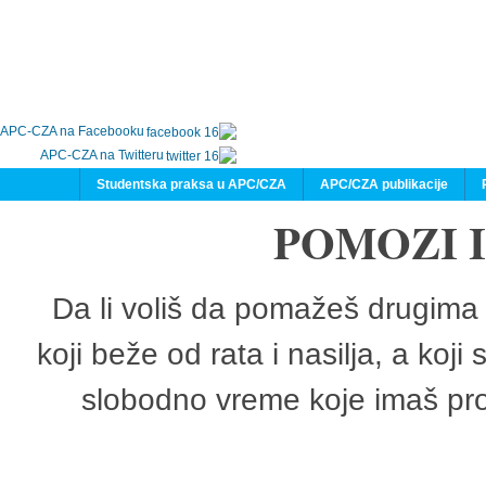
APC-CZA na Facebooku
APC-CZA na Twitteru
Studentska praksa u APC/CZA
APC/CZA publikacije
POMOZI 
Da li voliš da pomažeš drugima 
koji beže od rata i nasilja, a koji
slobodno vreme koje imaš pro