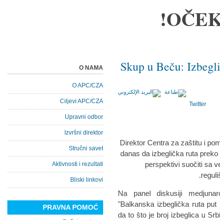
OČEK
Skup u Beču: Izbegli
O NAMA
O APC/CZA
Ciljevi APC/CZA
Twitter
Upravni odbor
Izvršni direktor
Direktor Centra za zaštitu i po
Stručni savet
danas da izbeglička ruta preko B
perspektivi suočiti sa 
Aktivnosti i rezultati
reguli
Bliski linkovi
Na panel diskusiji medjuna
"Balkanska izbeglička ruta put 
PRAVNA POMOĆ
da to što je broj izbeglica u Srb