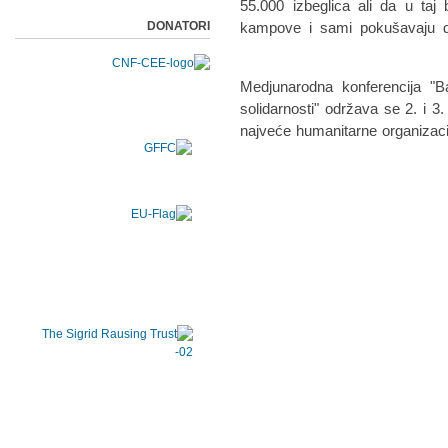
55.000 izbeglica ali da u taj b
DONATORI
kampove i sami pokušavaju 
Medjunarodna konferencija "B
solidarnosti" održava se 2. i 
najveće humanitarne organizaci