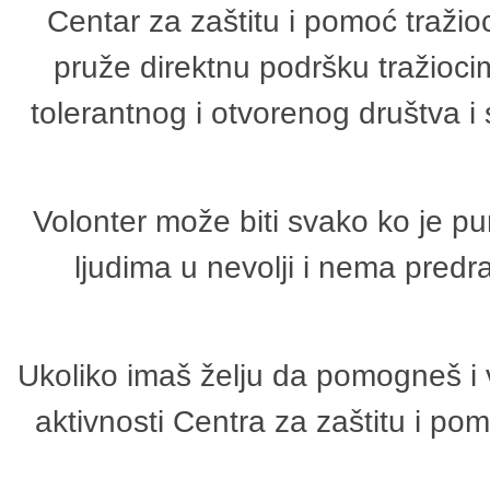
Centar za zaštitu i pomoć tražio
pruže direktnu podršku tražioci
tolerantnog i otvorenog društva i
Volonter može biti svako ko je p
ljudima u nevolji i nema predr
Ukoliko imaš želju da pomogneš i 
aktivnosti Centra za zaštitu i p