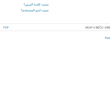
نسيت كلمـة المرور؟
نسيت اسم المستخدم؟
TOP
SKUP U BEČU: IZB
Powe