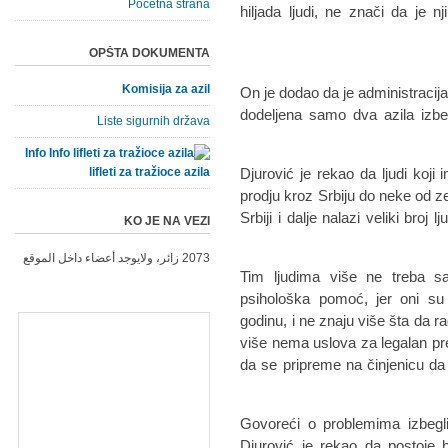
Početna strana
hiljada ljudi, ne znači da je 
ljudima posta
OPŠTA DOKUMENTA
Komisija za azil
On je dodao da je administracija
dodeljena samo dva azila izbeg
Liste sigurnih država
Info
lifleti za tražioce azila
Djurović je rekao da ljudi koj
prodju kroz Srbiju do neke od z
Srbiji i dalje nalazi veliki broj 
KO JE NA VEZI
2073 زائر، ولايوجد أعضاء داخل الموقع
"Tim ljudima više ne treba 
psihološka pomoć, jer oni su 
godinu, i ne znaju više šta da r
više nema uslova za legalan prel
da se pripreme na činjenicu da
Govoreći o problemima izbegl
Djurović je rekao da postoje 