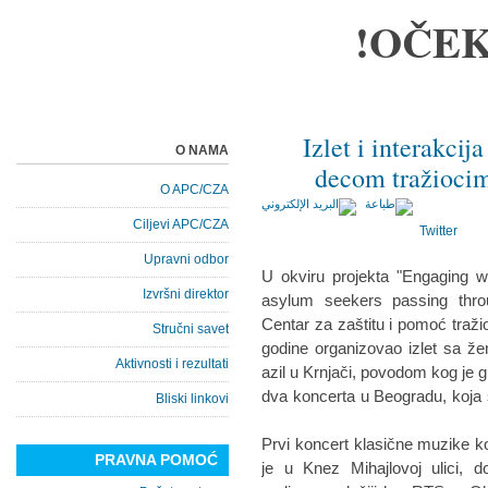
OČEK
Izlet i interakcij
O NAMA
decom tražiocim
O APC/CZA
Ciljevi APC/CZA
Twitter
Upravni odbor
U okviru projekta "Engaging w
Izvršni direktor
asylum seekers passing throu
Centar za zaštitu i pomoć traž
Stručni savet
godine organizovao izlet sa ž
Aktivnosti i rezultati
azil u Krnjači, povodom kog je g
dva koncerta u Beogradu, koja 
Bliski linkovi
Prvi koncert klasične muzike koji
PRAVNA POMOĆ
je u Knez Mihajlovoj ulici, 