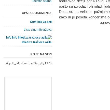
realizovao dečiji hor RTS-a. O
Početna strana
pošto su izvođači bili mladi lj
Deca su sa velikom pažnjom sl
OPŠTA DOKUMENTA
kako ih je poseta koncertima os
Komisija za azil
snova 
Liste sigurnih država
Info
lifleti za tražioce azila
KO JE NA VEZI
1978 زائر، ولايوجد أعضاء داخل الموقع