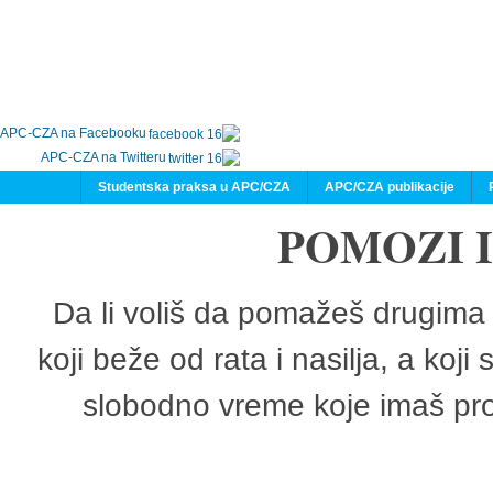
APC-CZA na Facebooku
APC-CZA na Twitteru
Studentska praksa u APC/CZA
APC/CZA publikacije
POMOZI 
Da li voliš da pomažeš drugima 
koji beže od rata i nasilja, a koji
slobodno vreme koje imaš pro