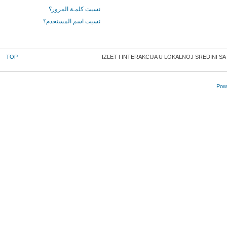
نسيت كلمـة المرور؟
نسيت اسم المستخدم؟
TOP
IZLET I INTERAKCIJA U LOKALNOJ SREDINI S
Powe