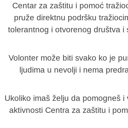
Centar za zaštitu i pomoć tražio
pruže direktnu podršku tražioci
tolerantnog i otvorenog društva i
Volonter može biti svako ko je p
ljudima u nevolji i nema predr
Ukoliko imaš želju da pomogneš i 
aktivnosti Centra za zaštitu i p