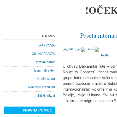
OČEK
Poseta interna
O NAMA
O APC/CZA
Ciljevi APC/CZA
Twitter
Upravni odbor
U okviru Balkanske rute – od S
Izvršni direktor
Route to Connect'', finansira
grupa internacionalnih volontera
Stručni savet
pomoć tražiocima azila u Subo
Aktivnosti i rezultati
internacionalnim volonterima ko
Belgije, Italije i Libana. Svi s
Bliski linkovi
kojima se migranti nalaze u Sr
PRAVNA POMOĆ