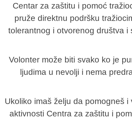
Centar za zaštitu i pomoć tražio
pruže direktnu podršku tražioci
tolerantnog i otvorenog društva i
Volonter može biti svako ko je p
ljudima u nevolji i nema predr
Ukoliko imaš želju da pomogneš i 
aktivnosti Centra za zaštitu i p