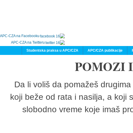
APC-CZA na Facebooku
APC-CZA na Twitteru
Studentska praksa u APC/CZA
APC/CZA publikacije
POMOZI 
Da li voliš da pomažeš drugima 
koji beže od rata i nasilja, a koji
slobodno vreme koje imaš pro