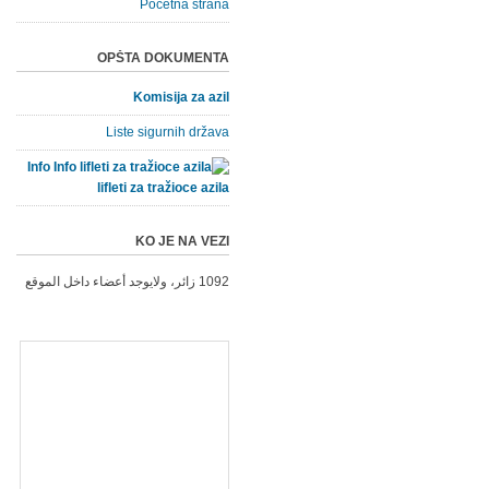
Početna strana
OPŠTA DOKUMENTA
Komisija za azil
Liste sigurnih država
Info
lifleti za tražioce azila
KO JE NA VEZI
1092 زائر، ولايوجد أعضاء داخل الموقع