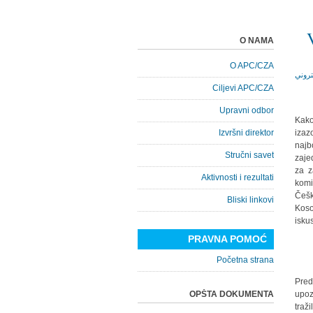
O NAMA
O APC/CZA
Ciljevi APC/CZA
Upravni odbor
Kako
Izvršni direktor
izaz
naj
Stručni savet
zaje
za z
Aktivnosti i rezultati
komi
Češk
Bliski linkovi
Koso
isku
PRAVNA POMOĆ
Početna strana
Pred
OPŠTA DOKUMENTA
upoz
traž