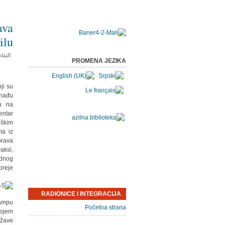
ava
ilu
التفا
PROMENA JEZIKA
ji su
znađu
u na
entar
nškim
ma iz
prava
aksi,
odnog
reje.
RADIONICE I INTEGRACIJA
tampu
Početna strana
rojem
ržave