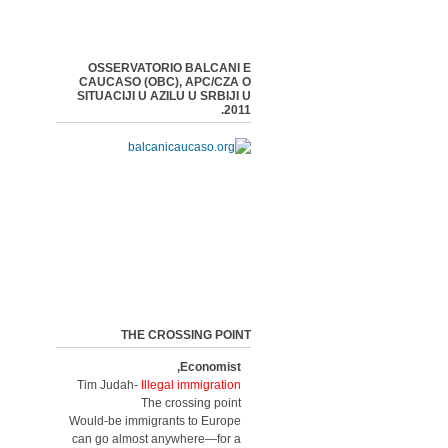
OSSERVATORIO BALCANI E
CAUCASO (OBC), APC/CZA O
SITUACIJI U AZILU U SRBIJI U
2011.
THE CROSSING POINT
Economist,
Tim Judah-
Illegal immigration
The crossing point
Would-be immigrants to Europe
can go almost anywhere—for a