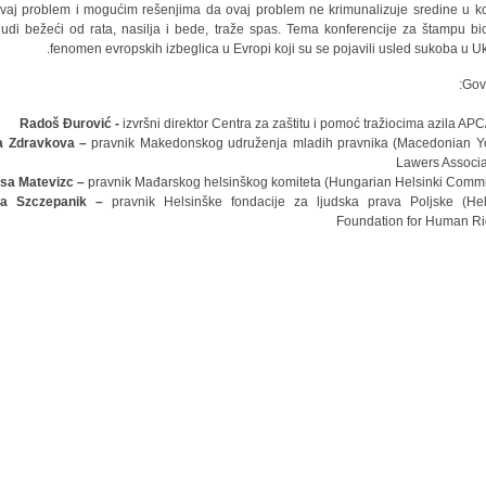
vaj problem i mogućim rešenjima da ovaj problem ne krimunalizuje sredine u k
ljudi bežeći od rata, nasilja i bede, traže spas. Tema konferencije za štampu bio
fenomen evropskih izbeglica u Evropi koji su se pojavili usled sukoba u Ukr
Govo
Radoš Đurović -
izvršni direktor Centra za zaštitu i pomoć tražiocima azila AP
a Zdravkova –
pravnik Makedonskog udruženja mladih pravnika (Macedonian 
Lawers Associa
sa Matevizc –
pravnik Mađarskog helsinškog komiteta (Hungarian Helsinki Commi
ta Szczepanik –
pravnik Helsinške fondacije za ljudska prava Poljske (Hel
Foundation for Human Ri