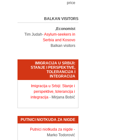
price
BALKAN VISITORS
Economist,
Tim Judah-
Asylum-seekers in
Serbia and Kosovo
Balkan visitors
IMIGRACIJA U SRBIJI:
STANJE I PERSPEKTIVE,
TOLERANCIJA I
INTEGRACIJA
Imigracija u Srbiji: Stanje i
perspektive, tolerancija i
integracija
- Mirjana Bobić
PUTNICI NIOTKUDA ZA NIGDE
Putnici niotkuda za nigde
-
Marko Todorović