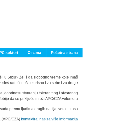
PC sektori
O nama
Početna strana
ašli u Srbiji? Želiš da slobodno vreme koje imaš
edeš radeći nešto korisno i za sebe i za druge?
ma, doprinesu stvaranju tolerantnog i otvorenog
fobije da se priključe mreži APC/CZA volontera.
uda prema ljudima drugih nacija, vera ili rasa.
ila (APC/CZA)
kontaktiraj nas za više informacija.