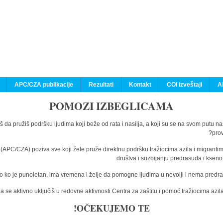
APC/CZA publikacije
Rezultati
Kontakt
COI izveštaji
A
POMOZI IZBEGLICAMA
š da pružiš podršku ljudima koji beže od rata i nasilja, a koji su se na svom putu n
prov
a (APC/CZA) poziva sve koji žele pruže direktnu podršku tražiocima azila i migranti
društva i suzbijanju predrasuda i kseno
o ko je punoletan, ima vremena i želje da pomogne ljudima u nevolji i nema predras
 se aktivno uključiš u redovne aktivnosti Centra za zaštitu i pomoć tražiocima az
OČEKUJEMO TE!