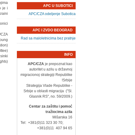
ojima
APC U SUBOTICI
 je i
aini.
APC/CZA odeljenje Subotica
nici:
APC I ZVDO BEOGRAD
C/CZA
Rad sa maloletnicima bez pratnje
Young
tion)
ttee)
INFO
sinki
ghts)
APC/CZA
je prepoznat kao
autoritet u azilu u državnoj
migracionoj strategiji Republike
Srbije!
- Strategija Vlade Republike
Srbije u oblasti migracija ("Sl.
Glasnik RS", no. 59/2009.)
Centar za zaštitu i pomoć
tražiocima azila
Mišarska 16
Tel: +381(0)11 323 30 70;
+381(0)11 407 94 65