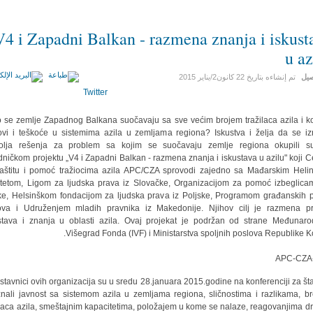
V4 i Zapadni Balkan - razmena znanja i iskust
u az
صيل
تم إنشاءه بتاريخ
22 كانون2/يناير 2015
Twitter
 se zemlje Zapadnog Balkana suočavaju sa sve većim brojem tražilaca azila i ko
ovi i teškoće u sistemima azila u zemljama regiona? Iskustva i želja da se i
bolja rešenja za problem sa kojim se suočavaju zemlje regiona okupili s
dničkom projektu „V4 i Zapadni Balkan - razmena znanja i iskustava u azilu" koji C
aštitu i pomoć tražiocima azila APC/CZA sprovodi zajedno sa Mađarskim Heli
tetom, Ligom za ljudska prava iz Slovačke, Organizacijom za pomoć izbeglica
e, Helsinškom fondacijom za ljudska prava iz Poljske, Programom građanskih 
va i Udruženjem mladih pravnika iz Makedonije. Njihov cilj je razmena pr
stava i znanja u oblasti azila. Ovaj projekat je podržan od strane Međunar
Višegrad Fonda (IVF) i Ministarstva spoljnih poslova Republike Ko
stavnici ovih organizacija su u sredu 28.januara 2015.godine na konferenciji za š
nali javnost sa sistemom azila u zemljama regiona, sličnostima i razlikama, b
ilaca azila, smeštajnim kapacitetima, položajem u kome se nalaze, reagovanjima d