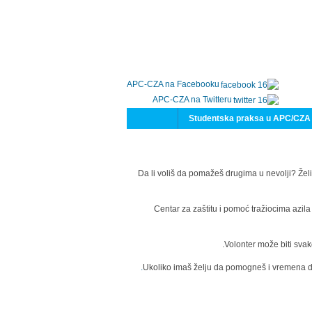
APC-CZA na Facebooku
APC-CZA na Twitteru
Studentska praksa u APC/CZA
Da li voliš da pomažeš drugima u nevolji? Želi
Centar za zaštitu i pomoć tražiocima azil
Volonter može biti svak
Ukoliko imaš želju da pomogneš i vremena da