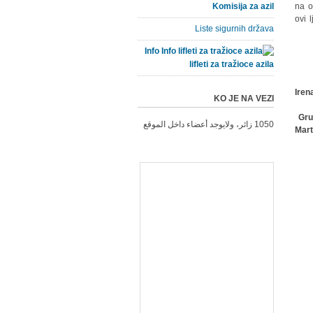
Komisija za azil
na o
ovi 
Liste sigurnih država
Info
lifleti za tražioce azila
Iren
KO JE NA VEZI
Gru
1050 زائر، ولايوجد أعضاء داخل الموقع
Mar