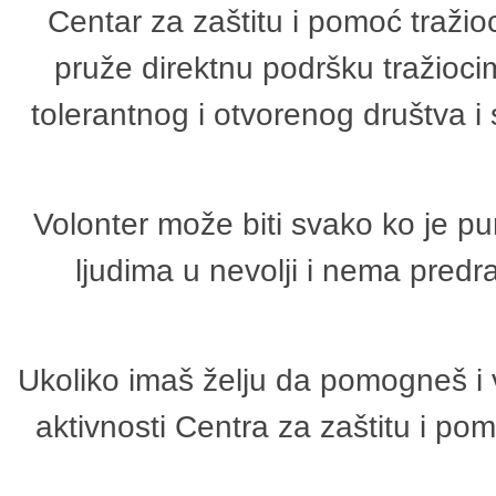
Centar za zaštitu i pomoć tražio
pruže direktnu podršku tražioci
tolerantnog i otvorenog društva i
Volonter može biti svako ko je p
ljudima u nevolji i nema predr
Ukoliko imaš želju da pomogneš i 
aktivnosti Centra za zaštitu i p