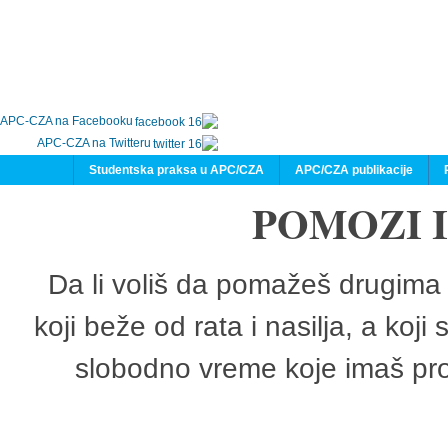
APC-CZA na Facebooku
APC-CZA na Twitteru
Studentska praksa u APC/CZA
APC/CZA publikacije
POMOZI 
Da li voliš da pomažeš drugima 
koji beže od rata i nasilja, a koji
slobodno vreme koje imaš pro