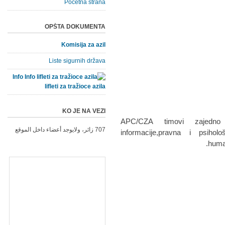
Početna strana
OPŠTA DOKUMENTA
Komisija za azil
Liste sigurnih država
Info
lifleti za tražioce azila
KO JE NA VEZI
APC/CZA timovi zajedno 
707 زائر، ولايوجد أعضاء داخل الموقع
informacije,pravna i psihol
human