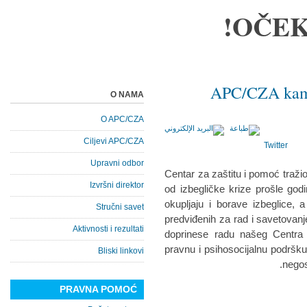
OČEK
APC/CZA kamp
O NAMA
O APC/CZA
Ciljevi APC/CZA
Twitter
Upravni odbor
Centar za zaštitu i pomoć tra
Izvršni direktor
od izbegličke krize prošle go
okupljaju i borave izbeglice, 
Stručni savet
predviđenih za rad i savetovan
Aktivnosti i rezultati
doprinese radu našeg Centra 
pravnu i psihosocijalnu podršku
Bliski linkovi
negos
PRAVNA POMOĆ