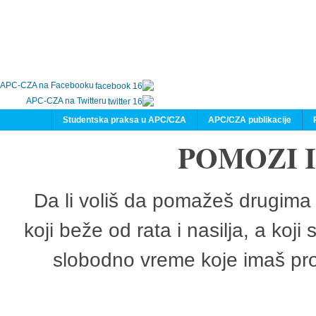
APC-CZA na Facebooku
APC-CZA na Twitteru
Studentska praksa u APC/CZA
APC/CZA publikacije
POMOZI 
Da li voliš da pomažeš drugima 
koji beže od rata i nasilja, a koji
slobodno vreme koje imaš pro