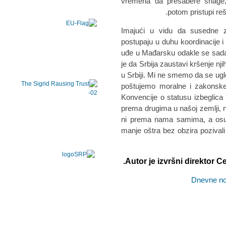
vremena da presabere snage, f
potom pristupi re
Imajući u vidu da susedne 
postupaju u duhu koordinacije i 
uđe u Mađarsku odakle se sada h
je da Srbija zaustavi kršenje nji
u Srbiji. Mi ne smemo da se u
poštujemo moralne i zakonsk
Konvencije o statusu izbeglica
prema drugima u našoj zemlji, 
ni prema nama samima, a osu
manje oštra bez obzira pozivali
Autor je izvršni direktor Ce
Dnevne no