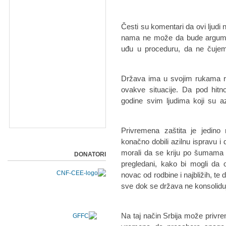
Česti su komentari da ovi ljudi 
nama ne može da bude argumen
uđu u proceduru, da ne čujem
Država ima u svojim rukama r
ovakve situacije. Da pod hitno
godine svim ljudima koji su az
Privremena zaštita je jedino 
konačno dobili azilnu ispravu i
morali da se kriju po šumama i
DONATORI
pregledani, kako bi mogli da 
novac od rodbine i najbližih, t
sve dok se država ne konsoliduj
Na taj način Srbija može privrem