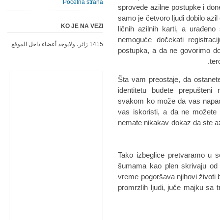
Početna strana
sprovede azilne postupke i do
samo je četvoro ljudi dobilo azil
KO JE NA VEZI
ličnih azilnih karti, a urađe
nemoguće dočekati registracij
1415 زائر، ولايوجد أعضاء داخل الموقع
postupka, a da ne govorimo dobi
ter
Šta vam preostaje, da ostanete
identitetu budete prepušteni
svakom ko može da vas napadne
vas iskoristi, a da ne možete n
nemate nikakav dokaz da ste az
Tako izbeglice pretvaramo u s
šumama kao plen skrivaju od p
vreme pogoršava njihovi životi 
promrzlih ljudi, juče majku sa