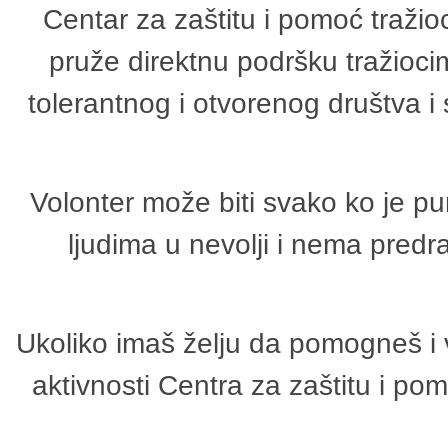
Centar za zaštitu i pomoć tražio
pruže direktnu podršku tražioci
tolerantnog i otvorenog društva i
Volonter može biti svako ko je p
ljudima u nevolji i nema predr
Ukoliko imaš želju da pomogneš i 
aktivnosti Centra za zaštitu i p