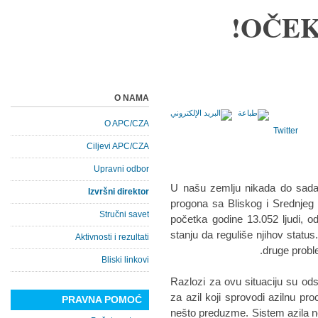
OČEK
O NAMA
O APC/CZA
Twitter
Ciljevi APC/CZA
Upravni odbor
U našu zemlju nikada do sada n
Izvršni direktor
progona sa Bliskog i Srednjeg
Stručni savet
početka godine 13.052 ljudi, od
stanju da reguliše njihov status
Aktivnosti i rezultati
druge probl
Bliski linkovi
Razlozi za ovu situaciju su ods
za azil koji sprovodi azilnu pro
PRAVNA POMOĆ
nešto preduzme. Sistem azila ne 