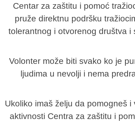
Centar za zaštitu i pomoć tražio
pruže direktnu podršku tražioci
tolerantnog i otvorenog društva i
Volonter može biti svako ko je p
ljudima u nevolji i nema predr
Ukoliko imaš želju da pomogneš i 
aktivnosti Centra za zaštitu i p