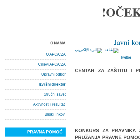
OČEK
Javni k
O NAMA
O APC/CZA
Twitter
Ciljevi APC/CZA
CENTAR ZA ZAŠTITU I P
Upravni odbor
Izvršni direktor
Stručni savet
Aktivnosti i rezultati
Bliski linkovi
KONKURS ZA PRAVNIKA 
PRAVNA POMOĆ
PRUŽANJA PRAVNE POMOĆI