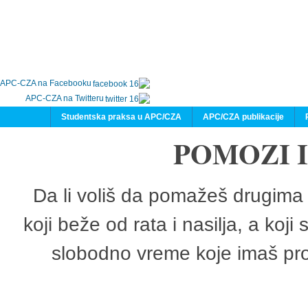
APC-CZA na Facebooku
APC-CZA na Twitteru
Studentska praksa u APC/CZA
APC/CZA publikacije
POMOZI 
Da li voliš da pomažeš drugima 
koji beže od rata i nasilja, a koji
slobodno vreme koje imaš pro