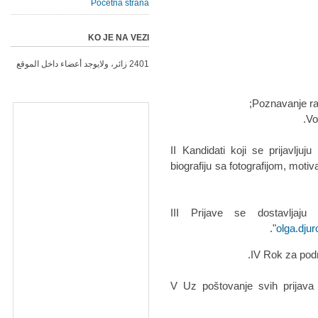
Početna strana
KO JE NA VEZI
2401 زائر، ولايوجد أعضاء داخل الموقع
II Kandidati koji se prijavlju
biografiju sa fotografijom, moti
III Prijave se dostavljaj
olga.dju
IV Rok za podn
V Uz poštovanje svih prijava