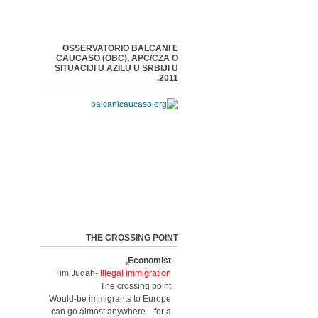
OSSERVATORIO BALCANI E
CAUCASO (OBC), APC/CZA O
SITUACIJI U AZILU U SRBIJI U
2011.
THE CROSSING POINT
Economist,
Tim Judah-
Illegal immigration
The crossing point
Would-be immigrants to Europe
can go almost anywhere—for a