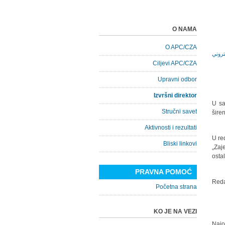
O NAMA
O APC/CZA
Ciljevi APC/CZA
Upravni odbor
Izvršni direktor
U sa
Stručni savet
šire
Aktivnosti i rezultati
U re
Bliski linkovi
„Zaj
osta
PRAVNA POMOĆ
Reda
Početna strana
KO JE NA VEZI
" Na