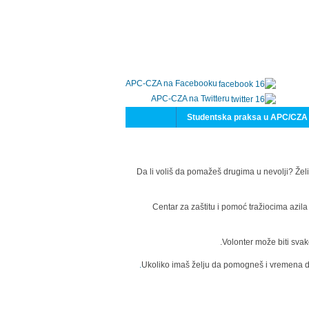
APC-CZA na Facebooku
APC-CZA na Twitteru
Studentska praksa u APC/CZA
Da li voliš da pomažeš drugima u nevolji? Želi
Centar za zaštitu i pomoć tražiocima azil
Volonter može biti svak
Ukoliko imaš želju da pomogneš i vremena da