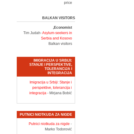
price
BALKAN VISITORS
Economist,
Tim Judah-
Asylum-seekers in
Serbia and Kosovo
Balkan visitors
IMIGRACIJA U SRBIJI:
STANJE I PERSPEKTIVE,
TOLERANCIJA I
INTEGRACIJA
Imigracija u Srbiji: Stanje i
perspektive, tolerancija i
integracija
- Mirjana Bobić
PUTNICI NIOTKUDA ZA NIGDE
Putnici niotkuda za nigde
-
Marko Todorović