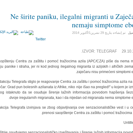
Ne širite paniku, ilegalni migranti u Zaječ
nemaju simptome eb
صيل
تم إنشاءه بتاريخ
29 تشرين1/أكتوير 2014
Twitter
IZVOR: TELEGRAF 29.10.2
opštenju Centra za zaštitu i pomoć tražiocima azila (APC/CZA) piše da nema 
nju panike i straha, jer ni kod jednog ilegalnog migranta iz azijskih i afričkih zema
zaječaru nisu primećeni simptomi e
dakciju Telegrafa stiglo je reagovanje Centra za zaštitu i pomoć tražiocima azila na 
ečar: Grad pun bolesnih azilanata iz Afrike, niko nije išao na pregled!" u kojem je i
log istaknuto da se osuđuje širenje lažnih informacija povodom hapšenja šez
dvoje iregularnih migranata, kao i da nijedan od migranata nema simptome e
kcija Telegrafa izvinjava se zbog objavljivanja ove senzacionalističke vest i u ce
prenosi saopštenje Centra za zaštitu i pomoć tražiocima a
joštrije osuđujemo senzacionalističko izveštavanja i širenje lažnih informacija pov