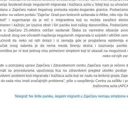
enja šezdeset dvoje iregularnih migranata i tražilaca azila u Srbiji koji su uhvaćen
dana u Zaječaru nakon ilegalnog prelaska srpsko-bugarske granice. Podsećam
aslov na vašem portalu "Zaječar: Grad pun bolesnih azilanata iz Afrike, niko nije iš
led!" i sugerisanje da je reč o imigrantima koji su možda zaraženi ebol
imeren i kažnjiv, jer izaziva strah i širi paniku kod našeg stanovništva. Podsećam
e u Zaječaru 25.oktobra održan sastanak Štaba za vanredne situacije po
inutosti zbog sve učestalih hapšenja iregularnih migranata iz azijskih i afričkih zema
ćnosti da neko od njih dolazi i iz zemalja gde je proglašena epidemija e
ljučak ovog satanka je da nema mesta širenju straha i izazivanju panike
ovništva jer ni kod jednog nisu primećeni simptomi koji bi ukazali na mogućnost 
neko od njih zar
đe u policijskoj upravi Zaječara i Zdravstvenom centru Zaječara nam je rečeno 
nati sa procedurama upućivanja lica na zdravstveni pregled ukoliko postoje
vstveni problemi kod migranata i tražilaca azila koji se nađu na teritoriji grada Zaje
 do sada nisu imali značajnijih problema", piše u saopštenju Centra za zaštitu i 
tražiocima azila (APC/
Telegraf: Ne širite paniku, ilegalni migranti u Zaječaru nemaju simptome 