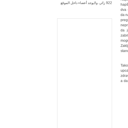
922 زائر، ولايوجد أعضاء داخل الموقع
hapš
dva 
da n
preg
nepr
da j
zabr
mogu
Zak
stan
Tako
upoz
zdra
a da