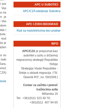
i pre
APC U SUBOTICI
o Vas
APC/CZA odeljenje Subotica
ao na
om je
o Vas
APC I ZVDO BEOGRAD
vodom
lja i
Rad sa maloletnicima bez pratnje
bole.
 kod
da je
INFO
ažen.
APC/CZA
je prepoznat kao
da su
autoritet u azilu u državnoj
 neki
migracionoj strategiji Republike
čara,
Srbije!
pomoć
- Strategija Vlade Republike
CZA).
Srbije u oblasti migracija ("Sl.
Glasnik RS", no. 59/2009.)
ebole
Centar za zaštitu i pomoć
tražiocima azila
Mišarska 16
Tel: +381(0)11 323 30 70;
+381(0)11 407 94 65