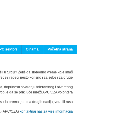
PC sektori
O nama
Početna strana
ašli u Srbiji? Želiš da slobodno vreme koje imaš
edeš radeći nešto korisno i za sebe i za druge?
ma, doprinesu stvaranju tolerantnog i otvorenog
fobije da se priključe mreži APC/CZA volontera.
uda prema ljudima drugih nacija, vera ili rasa.
ila (APC/CZA)
kontaktiraj nas za više informacija.