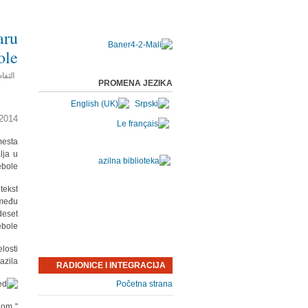
aru
ole
التفا
PROMENA JEZIKA
014.
mesta
lja u
bole.
tekst
zmeđu
deset
bole.
losti
zila.
RADIONICE I INTEGRACIJA
Početna strana
odom