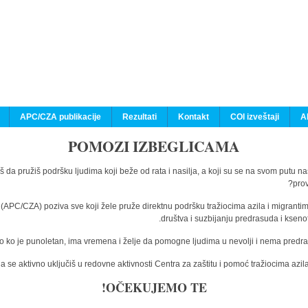
APC/CZA publikacije
Rezultati
Kontakt
COI izveštaji
A
POMOZI IZBEGLICAMA
š da pružiš podršku ljudima koji beže od rata i nasilja, a koji su se na svom putu n
prov
a (APC/CZA) poziva sve koji žele pruže direktnu podršku tražiocima azila i migranti
društva i suzbijanju predrasuda i kseno
o ko je punoletan, ima vremena i želje da pomogne ljudima u nevolji i nema predras
 se aktivno uključiš u redovne aktivnosti Centra za zaštitu i pomoć tražiocima az
OČEKUJEMO TE!