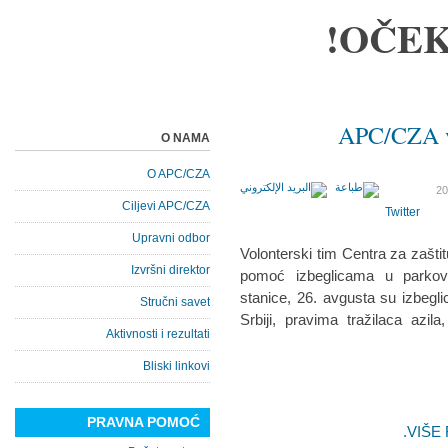
OČEK
APC/CZA v
O NAMA
O APC/CZA
Ciljevi APC/CZA
Twitter
Upravni odbor
Volonterski tim Centra za zašti
Izvršni direktor
pomoć izbeglicama u parkov
stanice, 26. avgusta su izbegli
Stručni savet
Srbiji, pravima tražilaca azi
Aktivnosti i rezultati
Bliski linkovi
PRAVNA POMOĆ
VIŠE