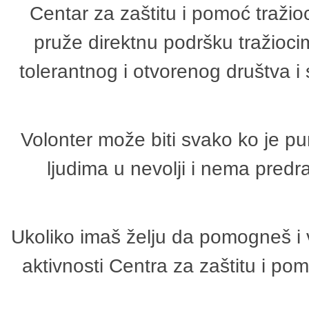
Centar za zaštitu i pomoć tražio
pruže direktnu podršku tražioci
tolerantnog i otvorenog društva i
Volonter može biti svako ko je p
ljudima u nevolji i nema predr
Ukoliko imaš želju da pomogneš i 
aktivnosti Centra za zaštitu i p