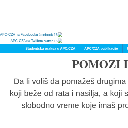
APC-CZA na Facebooku
APC-CZA na Twitteru
Studentska praksa u APC/CZA
APC/CZA publikacije
POMOZI 
Da li voliš da pomažeš drugima 
koji beže od rata i nasilja, a koji
slobodno vreme koje imaš pro