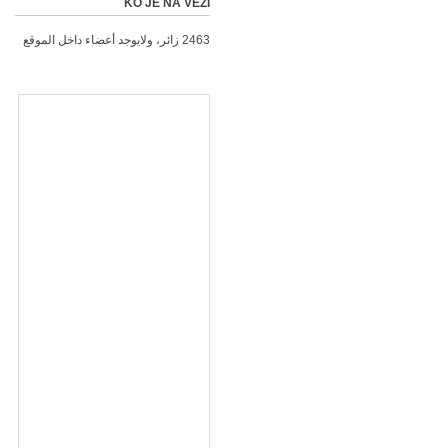
KO JE NA VEZI
2463 زائر، ولايوجد أعضاء داخل الموقع