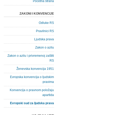
Početna strana
ZAKONI I KONVENCIJE
Odluke RS
Pravilnici RS
Ljudska prava
Zakon o azilu
Zakon o azilu i privremenoj zaštiti
RS
Ženevska konvencija 1951
Evropska konvencija o ljudskim
pravima
Konvencija o pravnom položaju
apartida
Evropski sud za ljudska prava