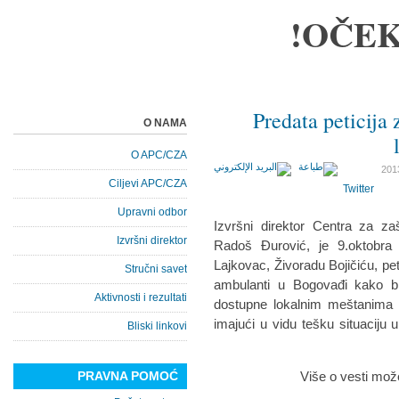
OČEK
Predata peticija
O NAMA
O APC/CZA
Ciljevi APC/CZA
Twitter
Upravni odbor
Izvršni direktor Centra za za
Izvršni direktor
Radoš Đurović, je 9.oktobra
Lajkovac, Živoradu Bojičiću, pe
Stručni savet
ambulanti u Bogovađi kako bi
Aktivnosti i rezultati
dostupne lokalnim meštanima 
imajući u vidu tešku situaciju 
Bliski linkovi
PRAVNA POMOĆ
Više o vesti može