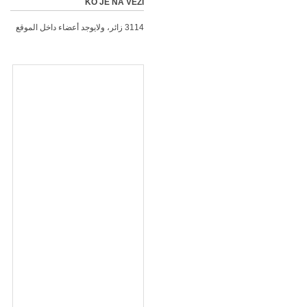
KO JE NA VEZI
3114 زائر، ولايوجد أعضاء داخل الموقع