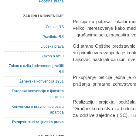
Početna strana
ZAKONI I KONVENCIJE
Peticiju su potpisali lokalni me
Odluke RS
veliko interesovanje kako međ
građanima sela, manastira, vo
Pravilnici RS
Od strane Opštine predstavnici
Ljudska prava
su primili uveravanja da je kon
Zakon o azilu
Lajkovac nastojati da učini sv
Zakon o azilu i privremenoj zaštiti
RS
Prikupljanje peticije jedna je
Ženevska konvencija 1951
pružanja primarne zdravstvene
Evropska konvencija o ljudskim
pravima
Realizaciju projekta podrža
Konvencija o pravnom položaju
"Građansko društvo za budućnost
apartida
za održive zajednice (ISC), i 
Evropski sud za ljudska prava