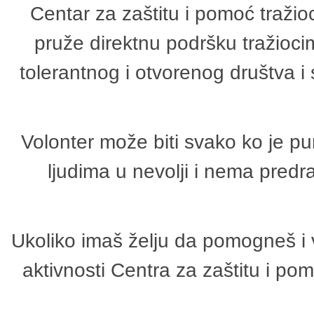
Centar za zaštitu i pomoć tražio
pruže direktnu podršku tražioci
tolerantnog i otvorenog društva i
Volonter može biti svako ko je p
ljudima u nevolji i nema predr
Ukoliko imaš želju da pomogneš i 
aktivnosti Centra za zaštitu i p