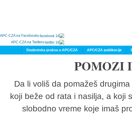
APC-CZA na Facebooku
APC-CZA na Twitteru
Studentska praksa u APC/CZA
APC/CZA publikacije
POMOZI 
Da li voliš da pomažeš drugima 
koji beže od rata i nasilja, a koji
slobodno vreme koje imaš pro