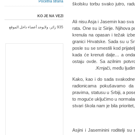
Početna strana
školsku torbu svako jutro, ra
KO JE NA VEZI
Ali nisu Asja i Jasemin kao sva
935 زائر، ولايوجد أعضاء داخل الموقع
rata. One su iz Sirije. Njihova p
krenula na opasan i težak izb
granici Hrvatske. Sada su u S
posle su se smestili kod prijate
kada će krenuti dalje… a onda 
ostaju ovde. Sa azilnim potvr
Krnjači, među ljudima
Kako, kao i do sada svakodnev
radionicama pokušavamo da 
pravima, statusu u Srbiji, a pos
to moguće uključimo u normalan ž
stvari škola nam je bila priorit
Asjini i Jaseminini roditelji 