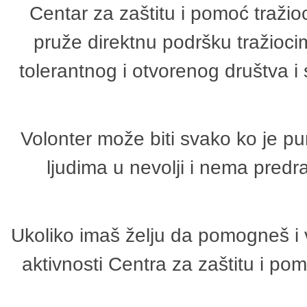
Centar za zaštitu i pomoć tražio
pruže direktnu podršku tražioci
tolerantnog i otvorenog društva i
Volonter može biti svako ko je p
ljudima u nevolji i nema predr
Ukoliko imaš želju da pomogneš i 
aktivnosti Centra za zaštitu i p