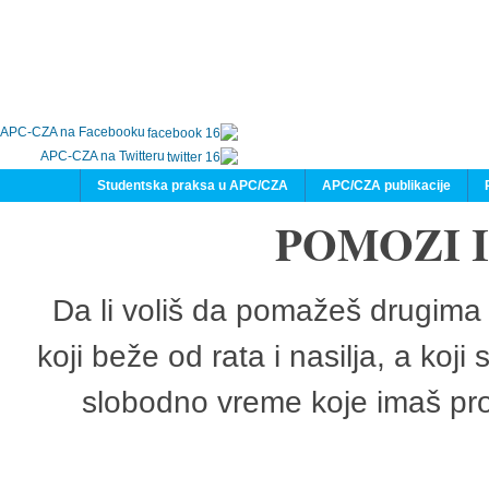
APC-CZA na Facebooku
APC-CZA na Twitteru
Studentska praksa u APC/CZA
APC/CZA publikacije
POMOZI 
Da li voliš da pomažeš drugima 
koji beže od rata i nasilja, a koji
slobodno vreme koje imaš pro