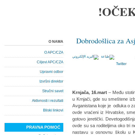
OČEK
Dobrodošlica za Asj
O NAMA
O APC/CZA
Ciljevi APC/CZA
Twitter
Upravni odbor
Izvršni direktor
Stručni savet
Krnjača, 16.mart
– Među stotin
u Krnjači, gde su smeštene izbeg
Aktivnosti i rezultati
Avganistana koje je odluka o zat
Bliski linkovi
ovde vraćeni iz Hrvatske, smeh
gotovo jeretički. Devetogodišn
ovde su sa roditeljima oko tri 
PRAVNA POMOĆ
nastavu u osnovnu školu u Kr