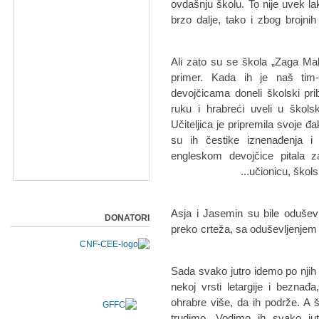
ovdašnju školu. To nije uvek lak
brzo dalje, tako i zbog brojnih
Ali zato su se škola „Zaga Mali
primer. Kada ih je naš tim-
devojčicama doneli školski prib
ruku i hrabreći uveli u škols
Učiteljica je pripremila svoje 
su ih čestike iznenađenja i
engleskom devojčice pitala z
učionicu, škols
Asja i Jasemin su bile odušev
DONATORI
preko crteža, sa oduševljenjem 
Sada svako jutro idemo po njih i 
nekoj vrsti letargije i bezna
ohrabre više, da ih podrže. A
trudimo. Vodimo ih svako ju