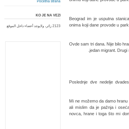
Početna strana
KO JE NA VEZI
Beograd im je usputna stanica
onima koji dane provode u park
2123 زائر، ولايوجد أعضاء داخل الموقع
"Ovde sam tri dana. Nije bilo h
jedan migrant. Drugi
Poslednje dve nedelje dvades
"Mi ne možemo da damo hranu i
ali mislim da je pažnja i oseć
novca, hrane i toga što mi don