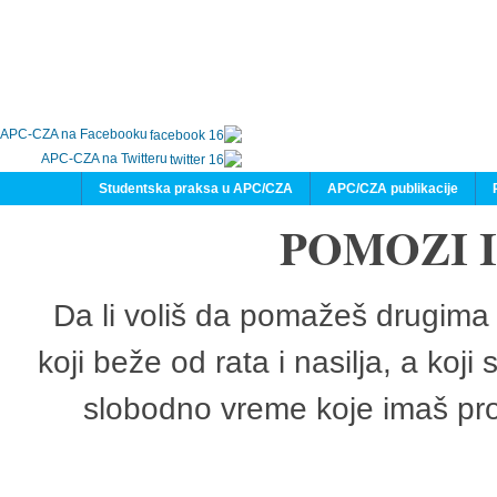
APC-CZA na Facebooku
APC-CZA na Twitteru
Studentska praksa u APC/CZA
APC/CZA publikacije
POMOZI 
Da li voliš da pomažeš drugima 
koji beže od rata i nasilja, a koji
slobodno vreme koje imaš pro