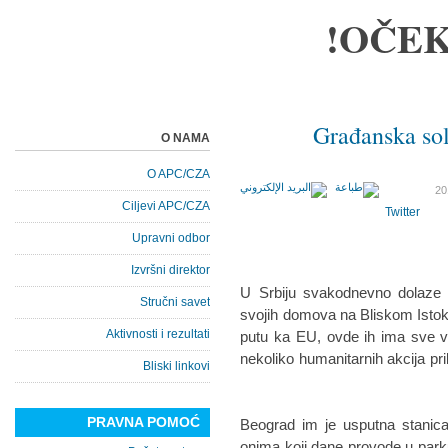
OČEK
Građanska sol
O NAMA
O APC/CZA
Ciljevi APC/CZA
Twitter
Upravni odbor
Izvršni direktor
U Srbiju svakodnevno dolaze l
Stručni savet
svojih domova na Bliskom Istok
Aktivnosti i rezultati
putu ka EU, ovde ih ima sve v
nekoliko humanitarnih akcija pri
Bliski linkovi
PRAVNA POMOĆ
Beograd im je usputna stanica
onima koji dane provode u park