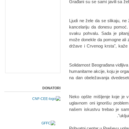
Građani su se sami javili sa že
"Ljudi ne žele da se slikaju, n
kancelariju da donesu pomoć.
svaku pohvalu. Sada je pitanj
može donekle da pomogne ali z
države i Crvenog krsta", kaže 
Solidarnost Beograđana vidljiva 
humanitarne akcije, koju je orga
na dan obeležavanja dvedesetog
DONATORI
"Neko opšte mišljenje koje je
uglavnom oni ignorišu problem
našem iskustvu trebao je samo
uklju
Prihvatni centar u Preševu ugla