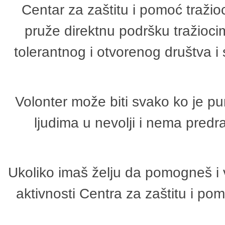
Centar za zaštitu i pomoć tražio
pruže direktnu podršku tražioci
tolerantnog i otvorenog društva i
Volonter može biti svako ko je p
ljudima u nevolji i nema predr
Ukoliko imaš želju da pomogneš i 
aktivnosti Centra za zaštitu i p