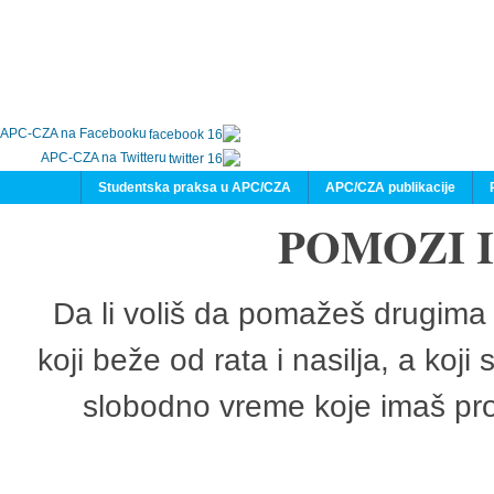
APC-CZA na Facebooku
APC-CZA na Twitteru
Studentska praksa u APC/CZA
APC/CZA publikacije
POMOZI 
Da li voliš da pomažeš drugima 
koji beže od rata i nasilja, a koji
slobodno vreme koje imaš pro