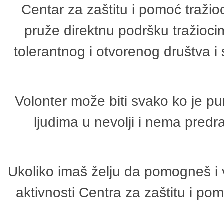
Centar za zaštitu i pomoć tražio
pruže direktnu podršku tražioci
tolerantnog i otvorenog društva i
Volonter može biti svako ko je p
ljudima u nevolji i nema predr
Ukoliko imaš želju da pomogneš i 
aktivnosti Centra za zaštitu i p