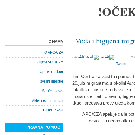
OČEK
Voda i higijena mig
O NAMA
O APC/CZA
Ciljevi APC/CZA
Twitter
Upravni odbor
Tim Centra za zaštitu i pomoć 
Izvršni direktor
29.jula migrantima u okolini A
fakulteta nosio sredstva za 
Stručni savet
maramice, bebi opremu, higijen
Aktivnosti i rezultati
kao i sredstva protiv ujeda kom
Bliski linkovi
APC/CZA apeluje da je pot
nevolji i u nedostatku 
PRAVNA POMOĆ