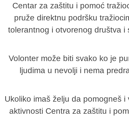
Centar za zaštitu i pomoć tražio
pruže direktnu podršku tražioci
tolerantnog i otvorenog društva i
Volonter može biti svako ko je p
ljudima u nevolji i nema predr
Ukoliko imaš želju da pomogneš i 
aktivnosti Centra za zaštitu i p