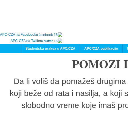
APC-CZA na Facebooku
APC-CZA na Twitteru
Studentska praksa u APC/CZA
APC/CZA publikacije
POMOZI 
Da li voliš da pomažeš drugima 
koji beže od rata i nasilja, a koji
slobodno vreme koje imaš pro