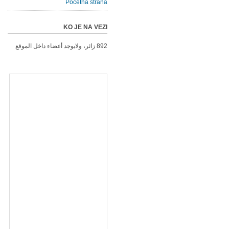
Početna strana
KO JE NA VEZI
892 زائر، ولايوجد أعضاء داخل الموقع