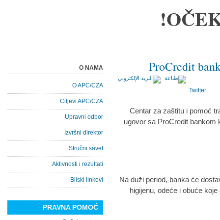
OČEK
ProCredit ban
O NAMA
O APC/CZA
Twitter
Ciljevi APC/CZA
Centar za zaštitu i pomoć tr
Upravni odbor
ugovor sa ProCredit bankom k
Izvršni direktor
Stručni savet
Aktivnosti i rezultati
Na duži period, banka će dosta
Bliski linkovi
higijenu, odeće i obuće koj
PRAVNA POMOĆ