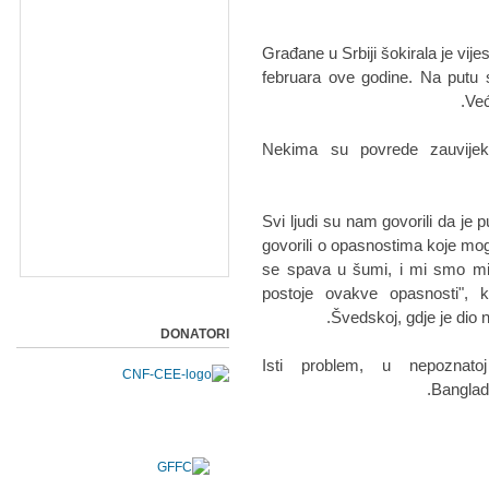
Građane u Srbiji šokirala je vij
februara ove godine. Na putu 
Već
Nekima su povrede zauvijek i
"Svi ljudi su nam govorili da je p
govorili o opasnostima koje mog
se spava u šumi, i mi smo mis
postoje ovakve opasnosti", 
Švedskoj, gdje je dio n
DONATORI
Isti problem, u nepoznato
Banglade