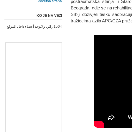
postraumatska stanja u Star
Početna strana
Beograda, gdje se na rehabilitac
Srbiji doživjeli tešku saobrać
KO JE NA VEZI
tražiocima azila APC/CZA pruža
1564 زائر، ولايوجد أعضاء داخل الموقع