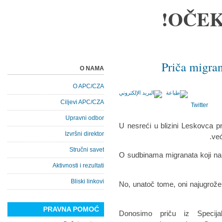
OČEK
Priča migran
O NAMA
O APC/CZA
Ciljevi APC/CZA
Twitter
Upravni odbor
U nesreći u blizini Leskovca p
Izvršni direktor
već
Stručni savet
O sudbinama migranata koji na
Aktivnosti i rezultati
Bliski linkovi
No, unatoč tome, oni najugroženi
PRAVNA POMOĆ
Donosimo priču iz Specija