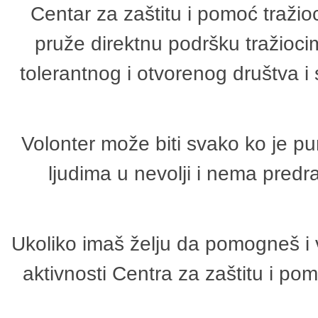
Centar za zaštitu i pomoć tražio
pruže direktnu podršku tražioci
tolerantnog i otvorenog društva i
Volonter može biti svako ko je p
ljudima u nevolji i nema predr
Ukoliko imaš želju da pomogneš i 
aktivnosti Centra za zaštitu i p