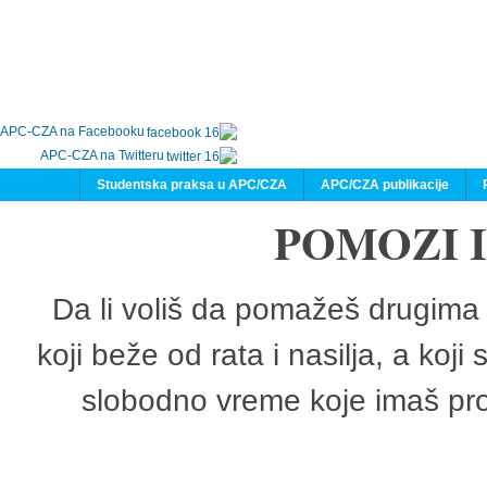
APC-CZA na Facebooku
APC-CZA na Twitteru
Studentska praksa u APC/CZA
APC/CZA publikacije
POMOZI 
Da li voliš da pomažeš drugima 
koji beže od rata i nasilja, a koji
slobodno vreme koje imaš pro