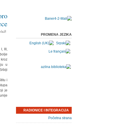
oro
ece
التفا
PROMENA JEZIKA
 III,
bolje
 kroz
nju u
rbiji.
itu i
stupa
ji je
nije.
RADIONICE I INTEGRACIJA
Početna strana