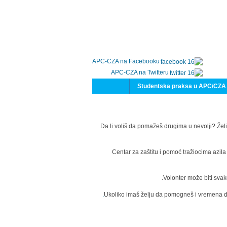
APC-CZA na Facebooku
APC-CZA na Twitteru
Studentska praksa u APC/CZA
Da li voliš da pomažeš drugima u nevolji? Želi
Centar za zaštitu i pomoć tražiocima azil
Volonter može biti svak
Ukoliko imaš želju da pomogneš i vremena da