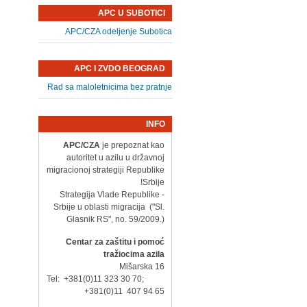
APC U SUBOTICI
APC/CZA odeljenje Subotica
APC I ZVDO BEOGRAD
Rad sa maloletnicima bez pratnje
INFO
APC/CZA
je prepoznat kao
autoritet u azilu u državnoj
migracionoj strategiji Republike
Srbije!
- Strategija Vlade Republike
Srbije u oblasti migracija ("Sl.
Glasnik RS", no. 59/2009.)
Centar za zaštitu i pomoć
tražiocima azila
Mišarska 16
Tel: +381(0)11 323 30 70;
+381(0)11 407 94 65