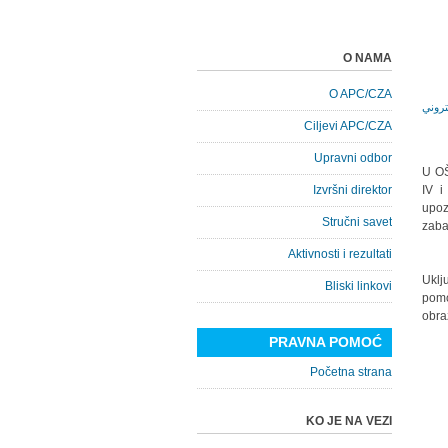
O NAMA
O APC/CZA
Ciljevi APC/CZA
Upravni odbor
U OŠ
Izvršni direktor
IV i
upoz
Stručni savet
zaba
Aktivnosti i rezultati
Uklj
Bliski linkovi
pomo
obra
PRAVNA POMOĆ
Početna strana
KO JE NA VEZI