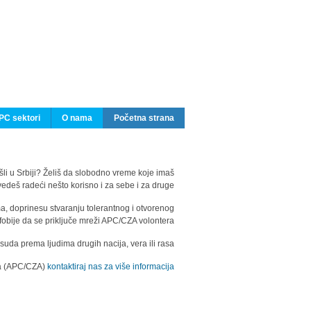
PC sektori
O nama
Početna strana
ašli u Srbiji? Želiš da slobodno vreme koje imaš
edeš radeći nešto korisno i za sebe i za druge?
ma, doprinesu stvaranju tolerantnog i otvorenog
fobije da se priključe mreži APC/CZA volontera.
uda prema ljudima drugih nacija, vera ili rasa.
ila (APC/CZA)
kontaktiraj nas za više informacija.