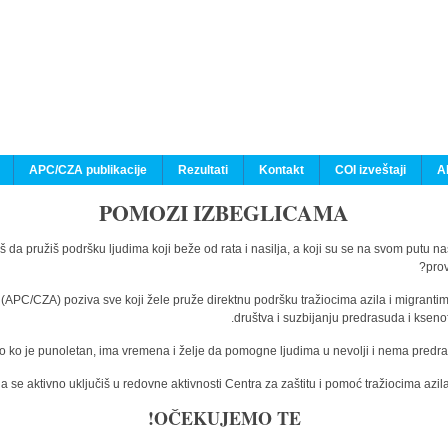
APC/CZA publikacije
Rezultati
Kontakt
COI izveštaji
A
POMOZI IZBEGLICAMA
š da pružiš podršku ljudima koji beže od rata i nasilja, a koji su se na svom putu n
prov
a (APC/CZA) poziva sve koji žele pruže direktnu podršku tražiocima azila i migranti
društva i suzbijanju predrasuda i kseno
o ko je punoletan, ima vremena i želje da pomogne ljudima u nevolji i nema predras
 se aktivno uključiš u redovne aktivnosti Centra za zaštitu i pomoć tražiocima az
OČEKUJEMO TE!