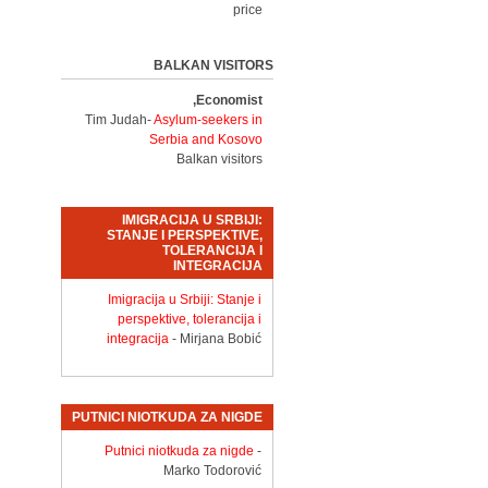
price
BALKAN VISITORS
Economist,
Tim Judah-
Asylum-seekers in
Serbia and Kosovo
Balkan visitors
IMIGRACIJA U SRBIJI:
STANJE I PERSPEKTIVE,
TOLERANCIJA I
INTEGRACIJA
Imigracija u Srbiji: Stanje i
perspektive, tolerancija i
integracija
- Mirjana Bobić
PUTNICI NIOTKUDA ZA NIGDE
Putnici niotkuda za nigde
-
Marko Todorović