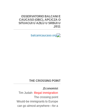
OSSERVATORIO BALCANI E
CAUCASO (OBC), APC/CZA O
SITUACIJI U AZILU U SRBIJI U
2011.
THE CROSSING POINT
Economist,
Tim Judah-
Illegal immigration
The crossing point
Would-be immigrants to Europe
can go almost anywhere—for a