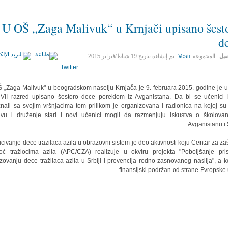
U OŠ „Zaga Malivuk“ u Krnjači upisano šest
d
صيل
المجموعة:
Vesti
تم إنشاءه بتاريخ
19 شباط/فبراير 2015
Twitter
 „Zaga Malivuk" u beogradskom naselju Krnjača je 9. februara 2015. godine je u I,
 VII razred upisano šestoro dece poreklom iz Avganistana. Da bi se učenici 
nali sa svojim vršnjacima tom prilikom je organizovana i radionica na kojoj su
vu i druženje stari i novi učenici mogli da razmenjuju iskustva o školova
Avganistanu i S
ucivanje dece trazilaca azila u obrazovni sistem je deo aktivnosti koju Centar za zašt
ć tražiocima azila (APC/CZA) realizuje u okviru projekta "Poboljšanje pri
zovanju dece tražilaca azila u Srbiji i prevencija rodno zasnovanog nasilja", a ko
finansijski podržan od strane Evropske u