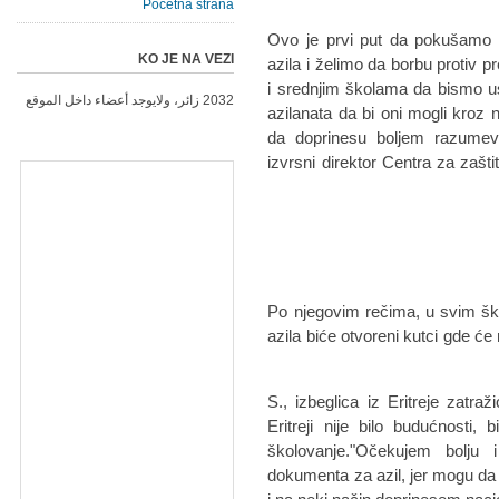
Početna strana
"Ovo je prvi put da pokušamo
KO JE NA VEZI
azila i želimo da borbu protiv
i srednjim školama da bismo u
2032 زائر، ولايوجد أعضاء داخل الموقع
azilanata da bi oni mogli kro
da doprinesu boljem razumev
izvrsni direktor Centra za zašt
Po njegovim rečima, u svim šk
azila biće otvoreni kutci gde će
S., izbeglica iz Eritreje zatraž
Eritreji nije bilo budućnosti,
školovanje."Očekujem bolju 
dokumenta za azil, jer mogu da