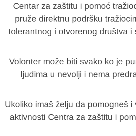
Centar za zaštitu i pomoć tražio
pruže direktnu podršku tražioci
tolerantnog i otvorenog društva i
Volonter može biti svako ko je p
ljudima u nevolji i nema predr
Ukoliko imaš želju da pomogneš i 
aktivnosti Centra za zaštitu i p