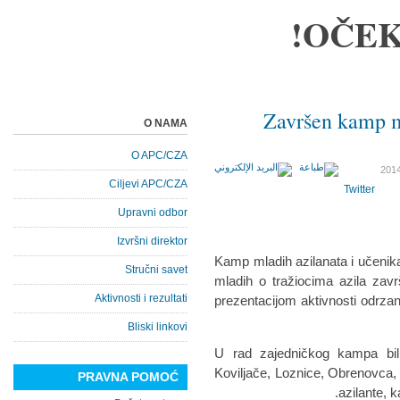
OČEK
Završen kamp ml
O NAMA
O APC/CZA
Ciljevi APC/CZA
Twitter
Upravni odbor
Izvršni direktor
Kamp mladih azilanata i učenika i
Stručni savet
mladih o tražiocima azila zav
Aktivnosti i rezultati
prezentacijom aktivnosti odrz
Bliski linkovi
U rad zajedničkog kampa bili
Koviljače, Loznice, Obrenovca, T
PRAVNA POMOĆ
azilante, ka