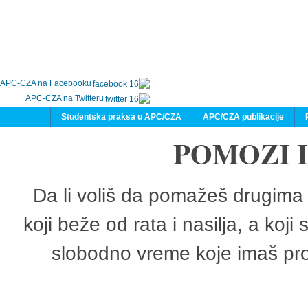
APC-CZA na Facebooku
APC-CZA na Twitteru
Studentska praksa u APC/CZA
APC/CZA publikacije
POMOZI 
Da li voliš da pomažeš drugima 
koji beže od rata i nasilja, a koji
slobodno vreme koje imaš pro