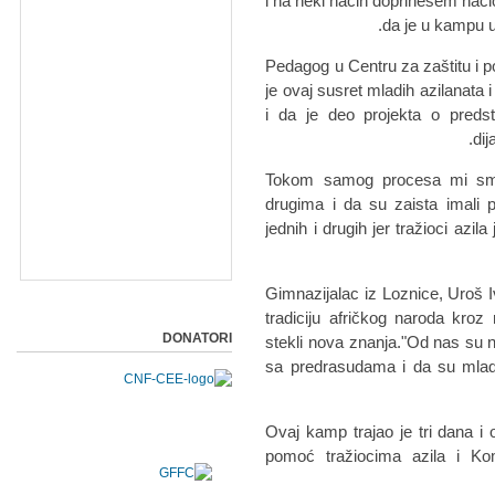
i na neki način doprinesem nacio
da je u kampu u 
Pedagog u Centru za zaštitu i p
je ovaj susret mladih azilanata i
i da je deo projekta o predsta
dij
"Tokom samog procesa mi smo 
drugima i da su zaista imali 
jednih i drugih jer tražioci azi
Gimnazijalac iz Loznice, Uroš Iv
tradiciju afričkog naroda kroz r
DONATORI
stekli nova znanja."Od nas su nau
sa predrasudama i da su mlad
Ovaj kamp trajao je tri dana i 
pomoć tražiocima azila i Kom