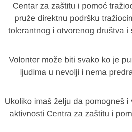
Centar za zaštitu i pomoć tražio
pruže direktnu podršku tražioci
tolerantnog i otvorenog društva i
Volonter može biti svako ko je p
ljudima u nevolji i nema predr
Ukoliko imaš želju da pomogneš i 
aktivnosti Centra za zaštitu i p