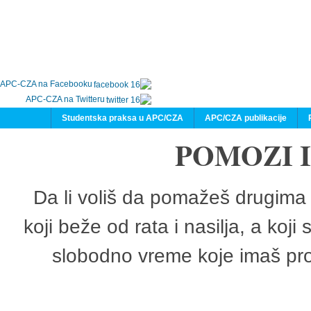
APC-CZA na Facebooku
APC-CZA na Twitteru
Studentska praksa u APC/CZA
APC/CZA publikacije
POMOZI 
Da li voliš da pomažeš drugima 
koji beže od rata i nasilja, a koji
slobodno vreme koje imaš pro