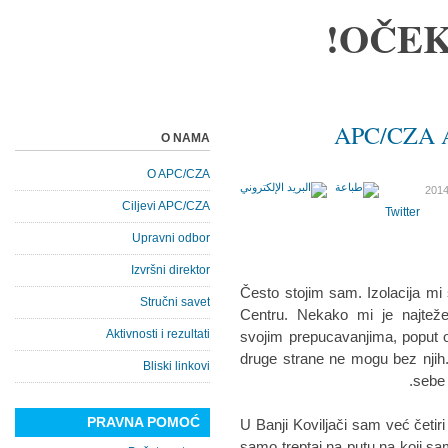
OČEK
APC/CZA Az
O NAMA
O APC/CZA
Ciljevi APC/CZA
Twitter
Upravni odbor
Izvršni direktor
Često stojim sam. Izolacija m
Stručni savet
Centru. Nekako mi je najtež
Aktivnosti i rezultati
svojim prepucavanjima, poput oni
druge strane ne mogu bez njih
Bliski linkovi
sebe 
PRAVNA POMOĆ
U Banji Koviljači sam već četir
samo treptaj na putu na koji s