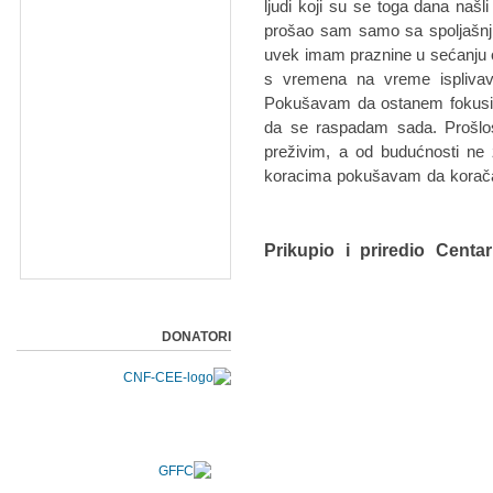
ljudi koji su se toga dana našli
prošao sam samo sa spoljašnji
uvek imam praznine u sećanju o
s vremena na vreme isplivav
Pokušavam da ostanem fokusi
da se raspadam sada. Prošlo
preživim, a od budućnosti n
koracima pokušavam da korač
Prikupio i priredio Centa
DONATORI