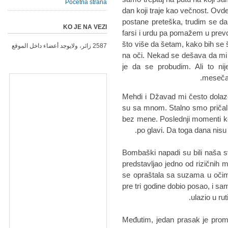
Početna strana
dan koji traje kao večnost. O
postane preteška, trudim se d
KO JE NA VEZI
farsi i urdu pa pomažem u prev
što više da šetam, kako bih se š
2587 زائر، ولايوجد أعضاء داخل الموقع
na oči. Nekad se dešava da mi s
je da se probudim. Ali to n
mesečar
Mehdi i Džavad mi često dolaze 
su sa mnom. Stalno smo pričali 
bez mene. Poslednji momenti k
po glavi. Da toga dana nisu 
Bombaški napadi su bili naša 
predstavljao jedno od rizičnih
se opraštala sa suzama u oči
pre tri godine dobio posao, i 
ulazio u rut
Međutim, jedan prasak je promen