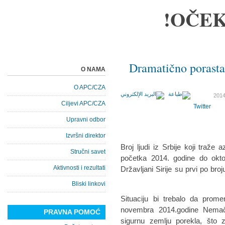
OČEK
Dramatično porastao 
O NAMA
O APC/CZA
Ciljevi APC/CZA
Twitter
Upravni odbor
Izvršni direktor
Broj ljudi iz Srbije koji traže
Stručni savet
početka 2014. godine do okto
Aktivnosti i rezultati
Državljani Sirije su prvi po bro
Bliski linkovi
Situaciju bi trebalo da pro
novembra 2014.godine Nemačk
PRAVNA POMOĆ
sigurnu zemlju porekla, što z