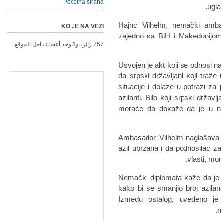
Početna strana
ugla
Hajnc Vilhelm, nemački amba
KO JE NA VEZI
zajedno sa BiH i Makedonijom,
757 زائر، ولايوجد أعضاء داخل الموقع
"Usvojen je akt koji se odnosi 
da srpski državljani koji tra
situacije i dolaze u potrazi za 
azilanti. Bilo koji srpski državl
moraće da dokaže da je u nj
Ambasador Vilhelm naglašava i
azil ubrzana i da podnosilac z
vlasti, mo
Nemački diplomata kaže da je 
kako bi se smanjio broj azila
Između ostalog, uvedeno je
n