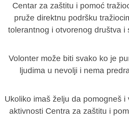
Centar za zaštitu i pomoć tražio
pruže direktnu podršku tražioci
tolerantnog i otvorenog društva i
Volonter može biti svako ko je p
ljudima u nevolji i nema predr
Ukoliko imaš želju da pomogneš i 
aktivnosti Centra za zaštitu i p