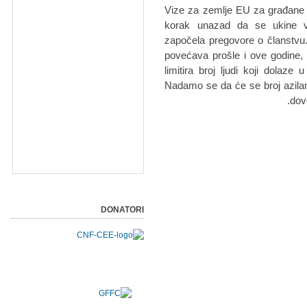
"Vize za zemlje EU za građane S
korak unazad da se ukine viz
započela pregovore o članstvu. 
povećava prošle i ove godine, 
limitira broj ljudi koji dolaz
Nadamo se da će se broj azilanat
dov
DONATORI