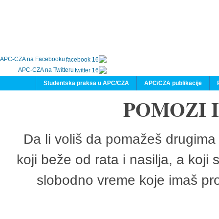
APC-CZA na Facebooku
APC-CZA na Twitteru
Studentska praksa u APC/CZA
APC/CZA publikacije
POMOZI 
Da li voliš da pomažeš drugima 
koji beže od rata i nasilja, a koji
slobodno vreme koje imaš pro