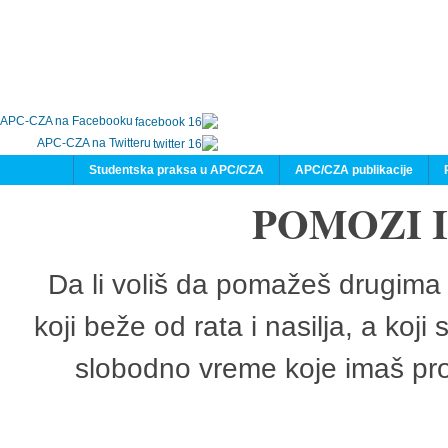
APC-CZA na Facebooku
APC-CZA na Twitteru
Studentska praksa u APC/CZA
APC/CZA publikacije
POMOZI 
Da li voliš da pomažeš drugima 
koji beže od rata i nasilja, a koji
slobodno vreme koje imaš pro