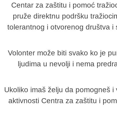
Centar za zaštitu i pomoć tražio
pruže direktnu podršku tražioci
tolerantnog i otvorenog društva i
Volonter može biti svako ko je p
ljudima u nevolji i nema predr
Ukoliko imaš želju da pomogneš i 
aktivnosti Centra za zaštitu i p