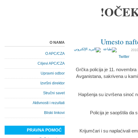
OČEK
Umesto nafte
O NAMA
O APC/CZA
Twitter
Ciljevi APC/CZA
Grčka policija je 11. novembra
Upravni odbor
Avganistana, sakrivena u kamio
Izvršni direktor
Stručni savet
Hapšenja su izvršena sinoć ne
Aktivnosti i rezultati
Policija je saopštila da
Bliski linkovi
PRAVNA POMOĆ
Krijumčari i su naplaćivali e