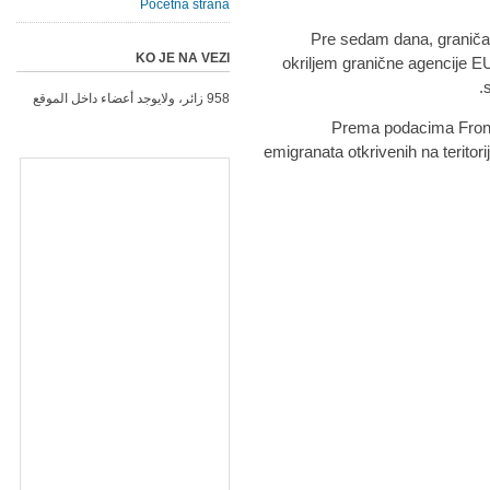
Početna strana
Pre sedam dana, graničari
KO JE NA VEZI
okriljem granične agencije 
s
958 زائر، ولايوجد أعضاء داخل الموقع
Prema podacima Frontek
emigranata otkrivenih na teritori