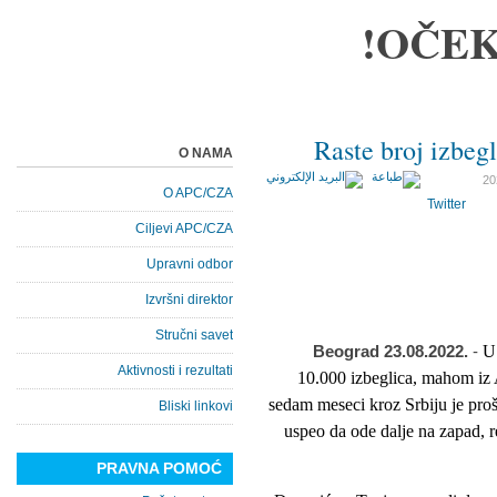
OČEK
Raste broj izbegl
O NAMA
O APC/CZA
Twitter
Ciljevi APC/CZA
Upravni odbor
Izvršni direktor
Stručni savet
Beograd 23.08.2022.
-
U 
Aktivnosti i rezultati
10.000 izbeglica, mahom iz A
sedam meseci kroz Srbiju je prošl
Bliski linkovi
uspeo da ode dalje na zapad, r
PRAVNA POMOĆ