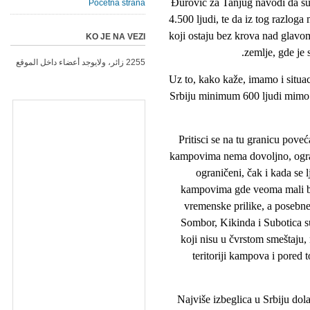
Ðurović za Tanjug navodi da su 
Početna strana
4.500 ljudi, te da iz tog razloga
koji ostaju bez krova nad glavom
KO JE NA VEZI
zemlje, gde je
2255 زائر، ولايوجد أعضاء داخل الموقع
Uz to, kako kaže, imamo i situ
Srbiju minimum 600 ljudi mimo 
"Pritisci se na tu granicu pove
kampovima nema dovoljno, ograni
ograničeni, čak i kada se 
kampovima gde veoma mali bro
vremenske prilike, a posebne 
Sombor, Kikinda i Subotica su 
koji nisu u čvrstom smeštaju
teritoriji kampova i pored 
Najviše izbeglica u Srbiju dola