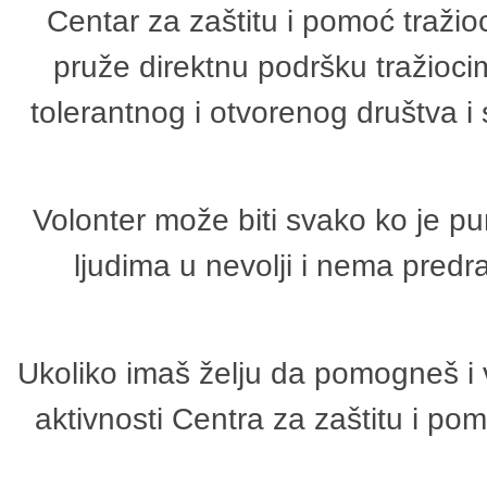
Centar za zaštitu i pomoć tražio
pruže direktnu podršku tražioci
tolerantnog i otvorenog društva i
Volonter može biti svako ko je p
ljudima u nevolji i nema predr
Ukoliko imaš želju da pomogneš i 
aktivnosti Centra za zaštitu i p