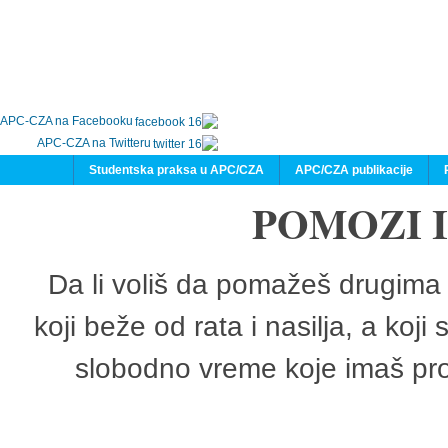
APC-CZA na Facebooku
APC-CZA na Twitteru
Studentska praksa u APC/CZA
APC/CZA publikacije
POMOZI 
Da li voliš da pomažeš drugima 
koji beže od rata i nasilja, a koji
slobodno vreme koje imaš pro