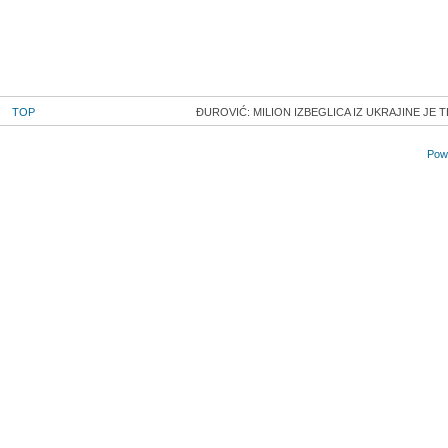
TOP
ĐUROVIĆ: MILION IZBEGLICA IZ UKRAJINE JE T
Powe