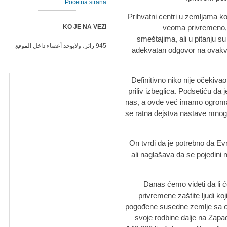
Početna strana
Prihvatni centri u zemljama k
KO JE NA VEZI
veoma privremeno, 
smeštajima, ali u pitanju su 
945 زائر، ولايوجد أعضاء داخل الموقع
adekvatan odgovor na ovakve
"Definitivno niko nije očekiv
priliv izbeglica. Podsetiću da j
nas, a ovde već imamo ogrom
se ratna dejstva nastave mnogo 
On tvrdi da je potrebno da Ev
ali naglašava da se pojedini
"Danas ćemo videti da li
privremene zaštite ljudi ko
pogođene susedne zemlje sa og
svoje rodbine dalje na Zapa