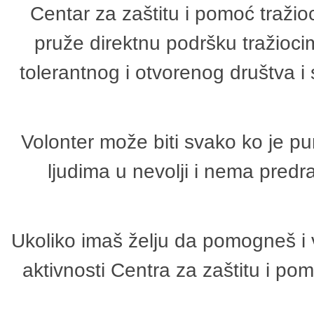
Centar za zaštitu i pomoć tražio
pruže direktnu podršku tražioci
tolerantnog i otvorenog društva i
Volonter može biti svako ko je p
ljudima u nevolji i nema predr
Ukoliko imaš želju da pomogneš i 
aktivnosti Centra za zaštitu i p