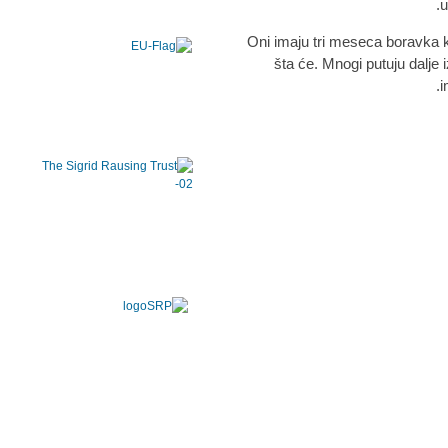
u
"Oni imaju tri meseca boravka
šta će. Mnogi putuju dalje 
i