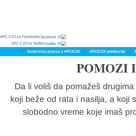
APC-CZA na Facebooku
APC-CZA na Twitteru
Studentska praksa u APC/CZA
APC/CZA publikacije
POMOZI 
Da li voliš da pomažeš drugima 
koji beže od rata i nasilja, a koji
slobodno vreme koje imaš pro