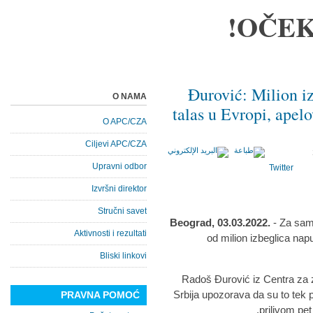
OČEK
Đurović: Milion iz
O NAMA
talas u Evropi, apel
O APC/CZA
Ciljevi APC/CZA
Upravni odbor
Twitter
Izvršni direktor
Stručni savet
Beograd, 03.03.2022.
- Za sam
Aktivnosti i rezultati
od milion izbeglica napu
Bliski linkovi
Radoš Đurović iz Centra za 
Srbija upozorava da su to tek p
PRAVNA POMOĆ
prilivom pe