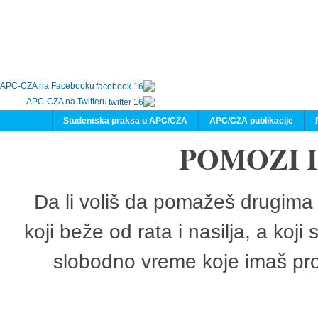
APC-CZA na Facebooku
APC-CZA na Twitteru
Studentska praksa u APC/CZA
APC/CZA publikacije
POMOZI 
Da li voliš da pomažeš drugima 
koji beže od rata i nasilja, a koji
slobodno vreme koje imaš pro