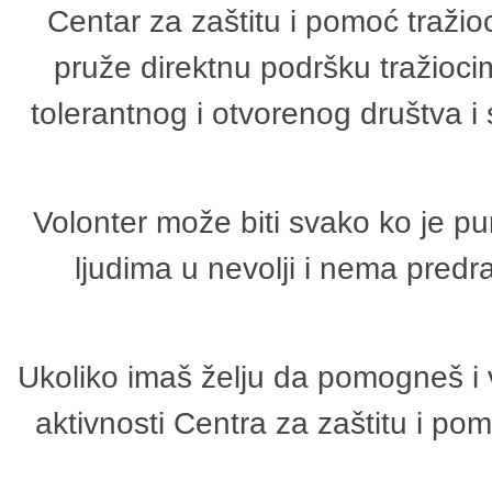
Centar za zaštitu i pomoć tražio
pruže direktnu podršku tražioci
tolerantnog i otvorenog društva i
Volonter može biti svako ko je p
ljudima u nevolji i nema predr
Ukoliko imaš želju da pomogneš i 
aktivnosti Centra za zaštitu i p