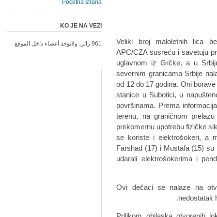
Početna strana
KO JE NA VEZI
Veliki broj maloletnih lica b
961 زائر، ولايوجد أعضاء داخل الموقع
APC/CZA susreću i savetuju pr
uglavnom iz Grčke, a u Srbij
severnim granicama Srbije nala
od 12 do 17 godina. Oni borave
stanice u Subotici, u napušteno
površinama. Prema informacija
terenu, na graničnom prelazu 
prekomernu upotrebu fizičke si
se koriste i elektrošokeri, a 
Farshad (17) i Mustafa (15) su i
udarali elektrošokerima i pe
Ovi dečaci se nalaze na otv
nedostatak h
Prilikom obilaska otvorenih l