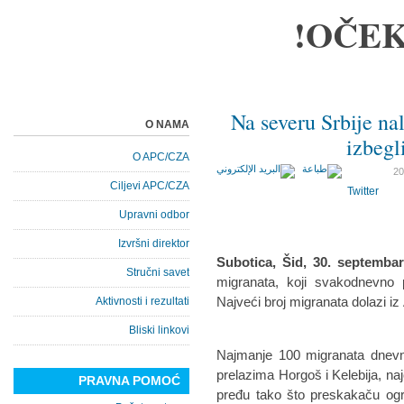
OČEK
Na severu Srbije na
O NAMA
izbegl
O APC/CZA
Ciljevi APC/CZA
Twitter
Upravni odbor
Izvršni direktor
Subotica, Šid, 30. septemba
Stručni savet
migranata, koji svakodnevno 
Najveći broj migranata dolazi iz
Aktivnosti i rezultati
Bliski linkovi
Najmanje 100 migranata dnevn
prelazima Horgoš i Kelebija, n
PRAVNA POMOĆ
pređu tako što preskakaču ogra