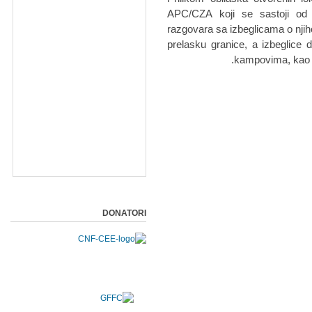
APC/CZA koji se sastoji od p
razgovara sa izbeglicama o nji
prelasku granice, a izbeglice do
kampovima, kao i
DONATORI