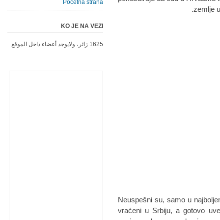
Početna strana
zemlje u
KO JE NA VEZI
1625 زائر، ولايوجد أعضاء داخل الموقع
Neuspešni su, samo u najbolje
vraćeni u Srbiju, a gotovo uv