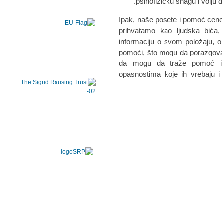
psihofizičku snagu i volju
Ipak, naše posete i pomoć cene, 
prihvatamo kao ljudska bića
informaciju o svom položaju, 
pomoći, što mogu da porazgovar
da mogu da traže pomoć i
opasnostima koje ih vrebaju i