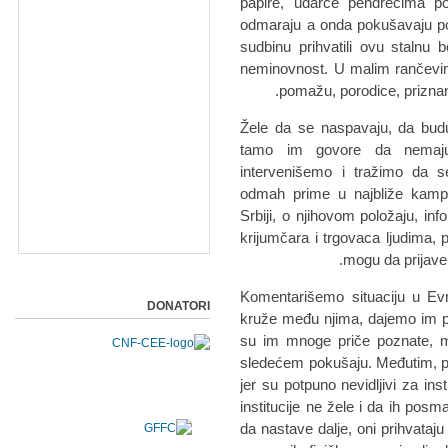
papire, udarce pendrecima p
odmaraju a onda pokušavaju po
sudbinu prihvatili ovu stalnu 
neminovnost. U malim rančevim
pomažu, porodice, prizna
Žele da se naspavaju, da bud
tamo im govore da nemaj
intervenišemo i tražimo da se
odmah prime u najbliže kamp
Srbiji, o njihovom položaju, i
krijumčara i trgovaca ljudima,
mogu da prijave 
Komentarišemo situaciju u Evr
DONATORI
kruže među njima, dajemo im pr
su im mnoge priče poznate, m
sledećem pokušaju. Međutim, polo
jer su potpuno nevidljivi za inst
institucije ne žele i da ih pos
da nastave dalje, oni prihvataju