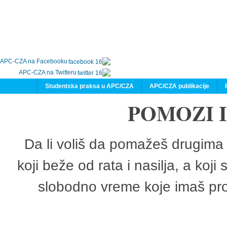
APC-CZA na Facebooku
APC-CZA na Twitteru
Studentska praksa u APC/CZA
APC/CZA publikacije
POMOZI 
Da li voliš da pomažeš drugima 
koji beže od rata i nasilja, a koji
slobodno vreme koje imaš pro