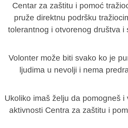
Centar za zaštitu i pomoć tražio
pruže direktnu podršku tražioci
tolerantnog i otvorenog društva i
Volonter može biti svako ko je p
ljudima u nevolji i nema predr
Ukoliko imaš želju da pomogneš i 
aktivnosti Centra za zaštitu i p