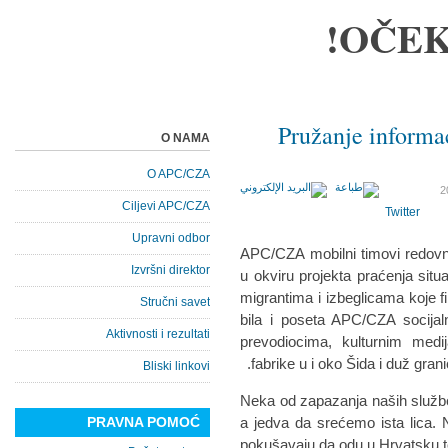
OČEK
Pružanje informa
O NAMA
O APC/CZA
Ciljevi APC/CZA
Twitter
Upravni odbor
APC/CZA mobilni timovi redovno
Izvršni direktor
u okviru projekta praćenja situ
migrantima i izbeglicama koje 
Stručni savet
bila i poseta APC/CZA socijal
Aktivnosti i rezultati
prevodiocima, kulturnim medij
fabrike u i oko Šida i duž gran
Bliski linkovi
Neka od zapazanja naših služ
PRAVNA POMOĆ
a jedva da srećemo ista lica. 
pokušavaju da odu u Hrvatsku t