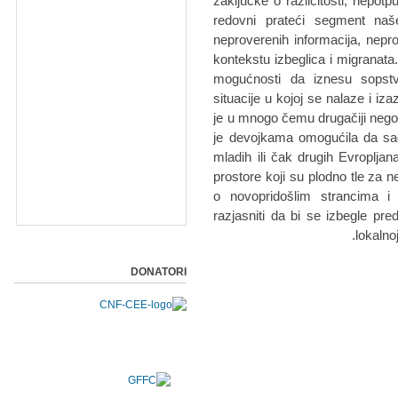
zaključke o različitosti, nepo
redovni prateći segment naš
neproverenih informacija, nepr
kontekstu izbeglica i migranata
mogućnosti da iznesu sopstv
situacije u kojoj se nalaze i iz
je u mnogo čemu drugačiji nego
je devojkama omogućila da sagl
mladih ili čak drugih Evroplja
prostore koji su plodno tle za
o novopridošlim strancima i
razjasniti da bi se izbegle pre
lokalno
DONATORI