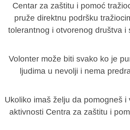
Centar za zaštitu i pomoć tražio
pruže direktnu podršku tražioci
tolerantnog i otvorenog društva i
Volonter može biti svako ko je p
ljudima u nevolji i nema predr
Ukoliko imaš želju da pomogneš i 
aktivnosti Centra za zaštitu i p