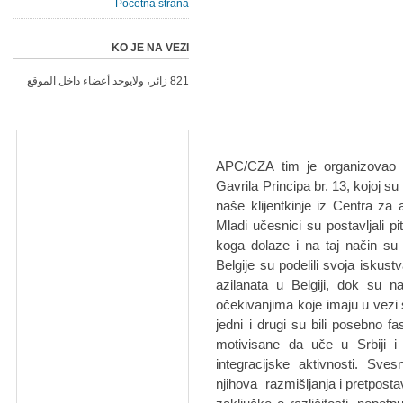
Početna strana
KO JE NA VEZI
821 زائر، ولايوجد أعضاء داخل الموقع
APC/CZA tim je organizovao in
Gavrila Principa br. 13, kojoj su 
naše klijentkinje iz Centra za 
Mladi učesnici su postavljali p
koga dolaze i na taj način su 
Belgije su podelili svoja iskust
azilanata u Belgiji, dok su n
očekivanjima koje imaju u vezi sa
jedni i drugi su bili posebno f
motivisane da uče u Srbiji i
integracijske aktivnosti. Sve
njihova razmišljanja i pretpostav