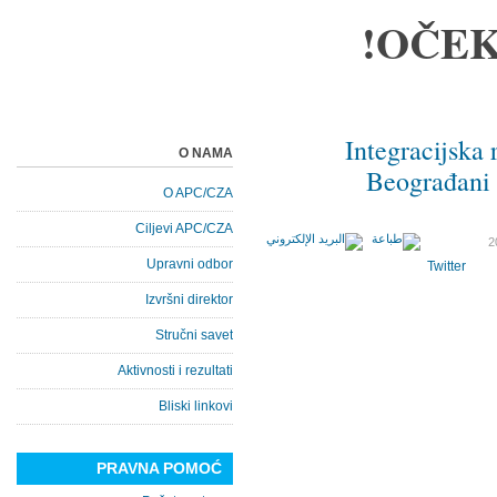
OČEK
Integracijska 
O NAMA
Beograđani -
O APC/CZA
Ciljevi APC/CZA
Upravni odbor
Twitter
Izvršni direktor
Stručni savet
Aktivnosti i rezultati
Bliski linkovi
PRAVNA POMOĆ