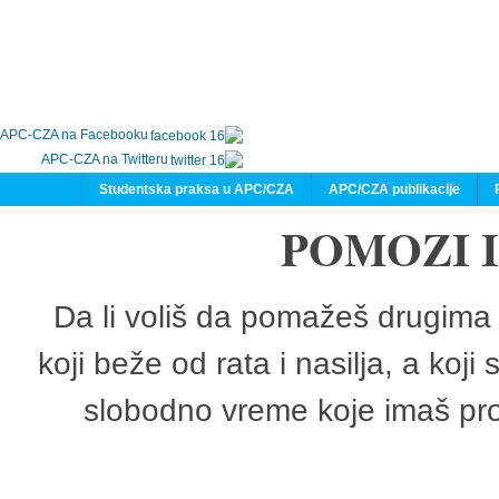
APC-CZA na Facebooku
APC-CZA na Twitteru
Studentska praksa u APC/CZA
APC/CZA publikacije
POMOZI 
Da li voliš da pomažeš drugima 
koji beže od rata i nasilja, a koji
slobodno vreme koje imaš pro