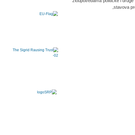
zloupotrebama političke i druge 
stavova pre