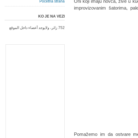
Oni koji imaju novca, žive u 
Početna strana
improvizovanim šatorima, pal
KO JE NA VEZI
752 زائر، ولايوجد أعضاء داخل الموقع
Pomažemo im da ostvare medi