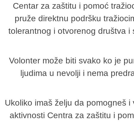
Centar za zaštitu i pomoć tražio
pruže direktnu podršku tražioci
tolerantnog i otvorenog društva i
Volonter može biti svako ko je p
ljudima u nevolji i nema predr
Ukoliko imaš želju da pomogneš i 
aktivnosti Centra za zaštitu i p