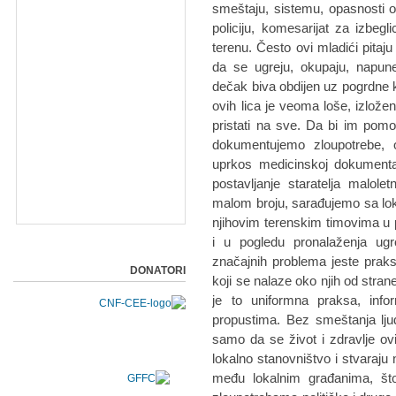
smeštaju, sistemu, opasnosti o
policiju, komesarijat za izbeg
terenu. Često ovi mladići pitaju
da se ugreju, okupaju, napun
dečak biva obdijen uz pogrdne
ovih lica je veoma loše, izlože
pristati na sve. Da bi im pomo
dokumentujemo zloupotrebe, od
uprkos medicinskoj dokumentaci
postavljanje staratelja malol
malom broju, sarađujemo sa lok
njihovim terenskim timovima u
i u pogledu pronalaženja ug
značajnih problema jeste prak
DONATORI
koji se nalaze oko njih od stra
je to uniformna praksa, info
propustima. Bez smeštanja lju
samo da se život i zdravlje ov
lokalno stanovništvo i stvaraju
među lokalnim građanima, št