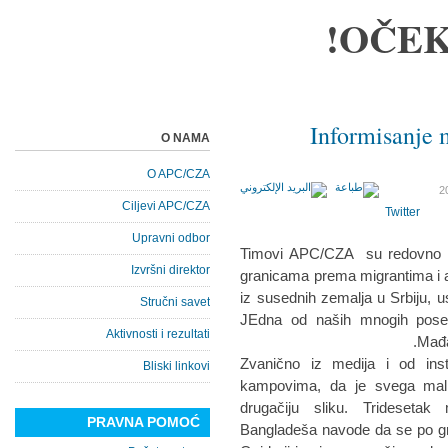
OČEK
Informisanje 
O NAMA
O APC/CZA
Ciljevi APC/CZA
Twitter
Upravni odbor
Timovi APC/CZA su redovno na
Izvršni direktor
granicama prema migrantima i azi
iz susednih zemalja u Srbiju, us
Stručni savet
JEdna od naših mnogih poset
Aktivnosti i rezultati
Mađa
Zvanično iz medija i od ins
Bliski linkovi
kampovima, da je svega mali
drugačiju sliku. Tridesetak
PRAVNA POMOĆ
Bangladeša navode da se po gra