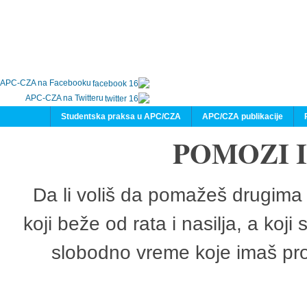
APC-CZA na Facebooku
APC-CZA na Twitteru
Studentska praksa u APC/CZA
APC/CZA publikacije
POMOZI 
Da li voliš da pomažeš drugima 
koji beže od rata i nasilja, a koji
slobodno vreme koje imaš pro