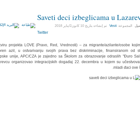
Saveti deci izbeglicama u Lazare
صيل
المجموعة:
Vesti
تم إنشاءه بتاريخ
10 كانون2/يناير 2018
Twitter
viru projekta LOVE (Pravo, Red, Vrednosti) – za migrante/azilante/osobe koji
ren azil, u ostvarivanju svojih prava bez diskriminacije, finansiranom od s
pske unije, APC/CZA je zajedno sa Školom za obrazovanje odraslih "Đuro Sal
revcu organizovao integracijskih događaj 22. decembra u kojem su učestvoval
mladi đaci ove š