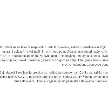
lni mladi su se takođe raspitivali o radosti, snovima, zabavi u društvima iz kojih
migranti dolaze i na koji način im oni mogu pomoći da se osećaju prihvaćeno i sr
CZA je obezbedio poklone za svu decu i simbolično, na kraju susreta, sva
rao po jedan paket i poklonio ga nekom drugom uz želje. Obe grupe bile su izu
srećne i uzbuđene zbog ovog doga
žaj, stavovi i realizacija projekta su isključiva odgovornost Centra za zaštitu i 
iocima azila APC/CZA, novinske agencije BETA i Centra za istraživanje javnih politi
izneti stavovi ni u kom slučaju se ne mogu smatrati stavovima Evropske u