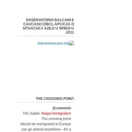
OSSERVATORIO BALCANI E
CAUCASO (OBC), APC/CZA O
SITUACIJI U AZILU U SRBIJI U
2011.
THE CROSSING POINT
Economist,
Tim Judah-
Illegal immigration
The crossing point
Would-be immigrants to Europe
can go almost anywhere—for a