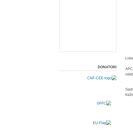
Loka
DONATORI
APC/
odab
Sadr
traž