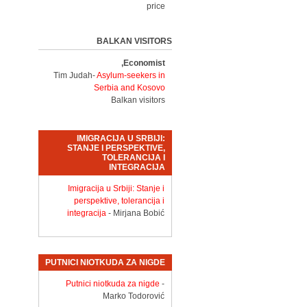
price
BALKAN VISITORS
Economist,
Tim Judah-
Asylum-seekers in
Serbia and Kosovo
Balkan visitors
IMIGRACIJA U SRBIJI:
STANJE I PERSPEKTIVE,
TOLERANCIJA I
INTEGRACIJA
Imigracija u Srbiji: Stanje i
perspektive, tolerancija i
integracija
- Mirjana Bobić
PUTNICI NIOTKUDA ZA NIGDE
Putnici niotkuda za nigde
-
Marko Todorović