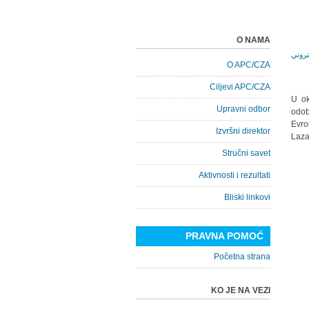
O NAMA
O APC/CZA
Ciljevi APC/CZA
U ok
Upravni odbor
odob
Evro
Izvršni direktor
Laza
Stručni savet
Aktivnosti i rezultati
Bliski linkovi
PRAVNA POMOĆ
Početna strana
KO JE NA VEZI