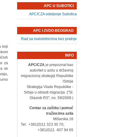
APC U SUBOTICI
APC/CZA odeljenje Subotica
APC I ZVDO BEOGRAD
Rad sa maloletnicima bez pratnje
 koji
nekom
INFO
ičnih
te za
APC/CZA
je prepoznat kao
da se
autoritet u azilu u državnoj
vaju,
migracionoj strategiji Republike
urno.
Srbije!
- Strategija Vlade Republike
Srbije u oblasti migracija ("Sl.
Glasnik RS", no. 59/2009.)
Centar za zaštitu i pomoć
tražiocima azila
Mišarska 16
Tel: +381(0)11 323 30 70;
+381(0)11 407 94 65