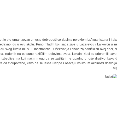
et je bio organizovan umesto dobrodošlice đacima poreklom iz Avganistana i Iraka
edavno idu u ovu školu. Puno mladih koji sada žive u Lazarevcu i Lajkovcu u 
odu svog života bili su u inostranstvu. Očekivanja i snovi zajednički su ovoj deci, sl
na, rođenih na potpuno različitim delovima sveta. Lokalni đaci su pripremili save
 izbeglice, na koji način mogu da se zaštite i ne upadnu u loše društvo, kako 
ite od zloupotrebe, kako da se lakše uklope i osećaju koliko im okolnosti dozvolja
sig