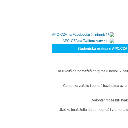
APC-CZA na Facebooku
APC-CZA na Twitteru
Studentska praksa u APC/CZA
Da li voliš da pomažeš drugima u nevolji? Želi
Centar za zaštitu i pomoć tražiocima azil
Volonter može biti svak
Ukoliko imaš želju da pomogneš i vremena da