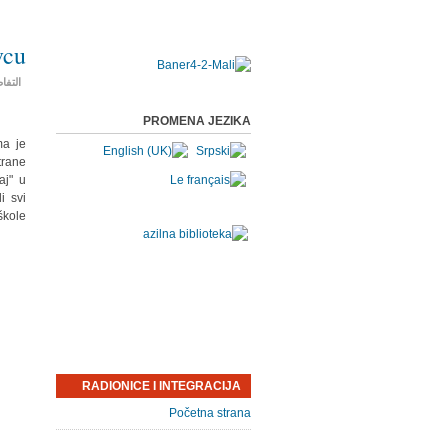
vcu
التفا
PROMENA JEZIKA
ma je
trane
aj" u
i svi
kole.
RADIONICE I INTEGRACIJA
Početna strana