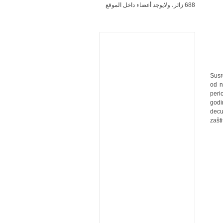
688 زائر، ولايوجد أعضاء داخل الموقع
Susr
od n
peri
godi
decu
zašt