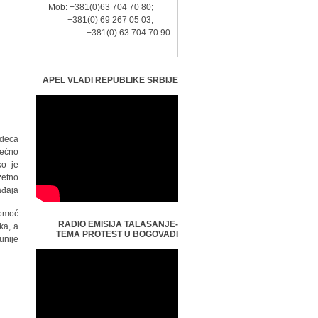
Mob: +381(0)63 704 70 80;
+381(0) 69 267 05 03;
+381(0) 63 704 70 90
APEL VLADI REPUBLIKE SRBIJE
 deca
ećno.
ko je
zetno
đaja.
pomoć
RADIO EMISIJA TALASANJE-
ka, a
TEMA PROTEST U BOGOVAĐI
nije.