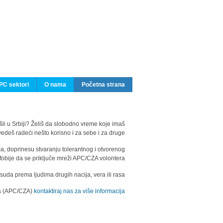
PC sektori
O nama
Početna strana
ašli u Srbiji? Želiš da slobodno vreme koje imaš
edeš radeći nešto korisno i za sebe i za druge?
ma, doprinesu stvaranju tolerantnog i otvorenog
fobije da se priključe mreži APC/CZA volontera.
uda prema ljudima drugih nacija, vera ili rasa.
ila (APC/CZA)
kontaktiraj nas za više informacija.