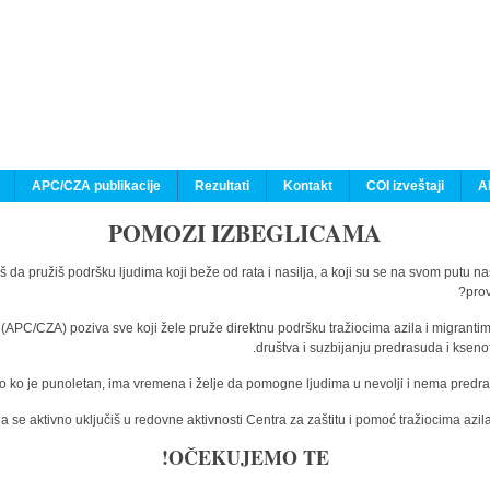
APC/CZA publikacije
Rezultati
Kontakt
COI izveštaji
A
POMOZI IZBEGLICAMA
š da pružiš podršku ljudima koji beže od rata i nasilja, a koji su se na svom putu n
prov
a (APC/CZA) poziva sve koji žele pruže direktnu podršku tražiocima azila i migranti
društva i suzbijanju predrasuda i kseno
o ko je punoletan, ima vremena i želje da pomogne ljudima u nevolji i nema predras
 se aktivno uključiš u redovne aktivnosti Centra za zaštitu i pomoć tražiocima az
OČEKUJEMO TE!