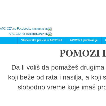
APC-CZA na Facebooku
APC-CZA na Twitteru
Studentska praksa u APC/CZA
APC/CZA publikacije
POMOZI 
Da li voliš da pomažeš drugima 
koji beže od rata i nasilja, a koji
slobodno vreme koje imaš pro