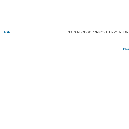
TOP
ZBOG NEODGOVORNOSTI HRVATA I MAĐA
Powe