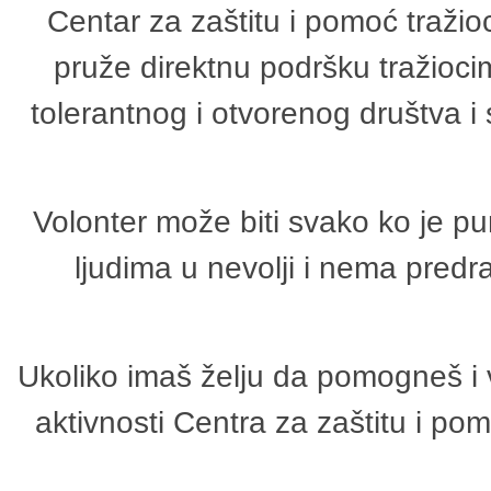
Centar za zaštitu i pomoć tražio
pruže direktnu podršku tražioci
tolerantnog i otvorenog društva i
Volonter može biti svako ko je p
ljudima u nevolji i nema predr
Ukoliko imaš želju da pomogneš i 
aktivnosti Centra za zaštitu i p