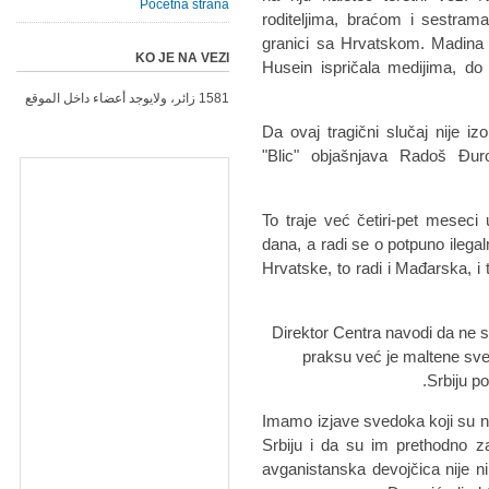
Početna strana
roditeljima, braćom i sestra
granici sa Hrvatskom. Madina 
KO JE NA VEZI
Husein ispričala medijima, do
1581 زائر، ولايوجد أعضاء داخل الموقع
Da ovaj tragični slučaj nije 
"Blic" objašnjava Radoš Đur
- To traje već četiri-pet mesec
dana, a radi se o potpuno ileg
Hrvatske, to radi i Mađarska, i
Direktor Centra navodi da ne 
praksu već je maltene sve
Srbiju p
-Imamo izjave svedoka koji su nam
Srbiju i da su im prethodno za
avganistanska devojčica nije n