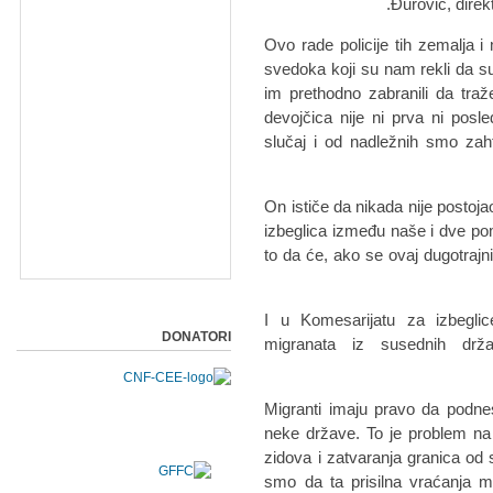
Đurović, direk
- Ovo rade policije tih zemalja
svedoka koji su nam rekli da su i
im prethodno zabranili da traž
devojčica nije ni prva ni pos
slučaj i od nadležnih smo zaht
On ističe da nikada nije post
izbeglica između naše i dve p
to da će, ako se ovaj dugotrajn
I u Komesarijatu za izbeglic
DONATORI
migranata iz susednih drža
- Migranti imaju pravo da podne
neke države. To je problem na
zidova i zatvaranja granica od
smo da ta prisilna vraćanja m