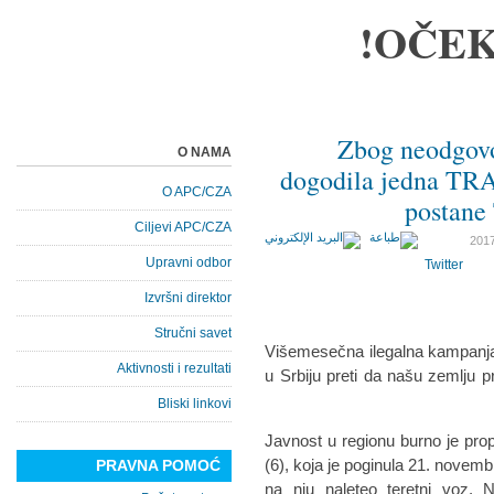
OČEK
Zbog neodgovo
O NAMA
dogodila jedna TRA
O APC/CZA
postan
Ciljevi APC/CZA
Upravni odbor
Twitter
Izvršni direktor
Stručni savet
Višemesečna ilegalna kampanja
Aktivnosti i rezultati
u Srbiju preti da našu zemlju p
Bliski linkovi
Javnost u regionu burno je prop
(6), koja je poginula 21. novem
PRAVNA POMOĆ
na nju naleteo teretni voz.