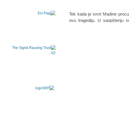
Tek kada je smrt Madine procur
ovu tragediju. U saopštenju 