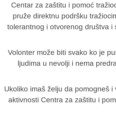
Centar za zaštitu i pomoć tražio
pruže direktnu podršku tražioci
tolerantnog i otvorenog društva i
Volonter može biti svako ko je p
ljudima u nevolji i nema predr
Ukoliko imaš želju da pomogneš i 
aktivnosti Centra za zaštitu i p