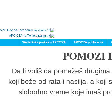
APC-CZA na Facebooku
APC-CZA na Twitteru
Studentska praksa u APC/CZA
APC/CZA publikacije
POMOZI 
Da li voliš da pomažeš drugima 
koji beže od rata i nasilja, a koji
slobodno vreme koje imaš pro