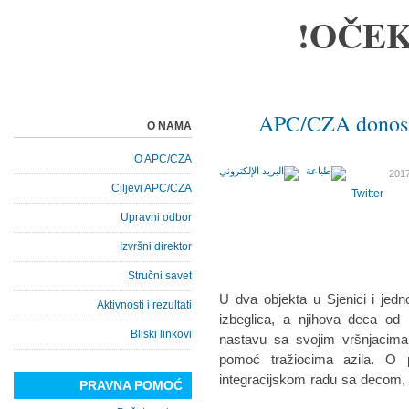
OČEK
APC/CZA donosi 
O NAMA
O APC/CZA
Ciljevi APC/CZA
Twitter
Upravni odbor
Izvršni direktor
Stručni savet
U dva objekta u Sjenici i jedn
Aktivnosti i rezultati
izbeglica, a njihova deca od
Bliski linkovi
nastavu sa svojim vršnjacim
pomoć tražiocima azila. O 
integracijskom radu sa decom, nj
PRAVNA POMOĆ