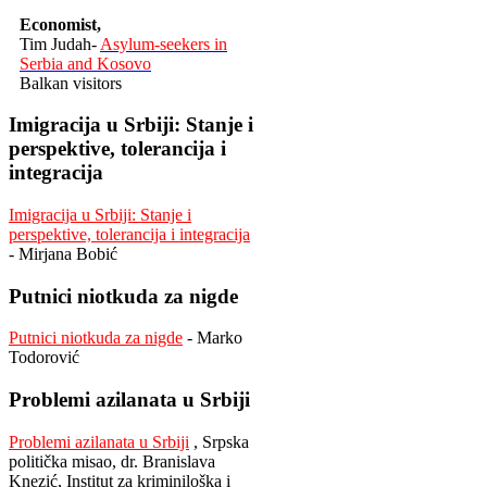
Economist,
Tim Judah-
Asylum-seekers in
Serbia and Kosovo
Balkan visitors
Imigracija u Srbiji: Stanje i
perspektive, tolerancija i
integracija
Imigracija u Srbiji: Stanje i
perspektive, tolerancija i integracija
- Mirjana Bobić
Putnici niotkuda za nigde
Putnici niotkuda za nigde
- Marko
Todorović
Problemi azilanata u Srbiji
Problemi azilanata u Srbiji
, Srpska
politička misao, dr. Branislava
Knezić, Institut za kriminiloška i