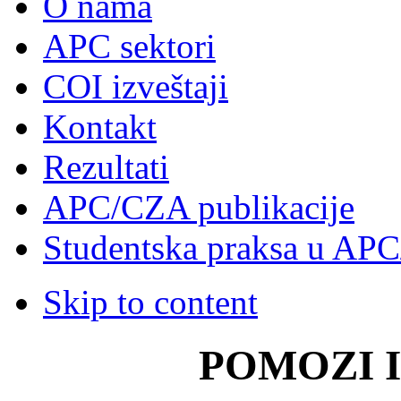
O nama
APC sektori
COI izveštaji
Kontakt
Rezultati
APC/CZA publikacije
Studentska praksa u AP
Skip to content
POMOZI 