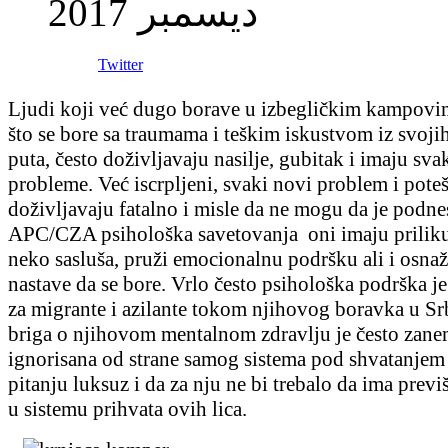
ديسمبر 2017
Twitter
Ljudi koji već dugo borave u izbegličkim kampovi
što se bore sa traumama i teškim iskustvom iz svojih
puta, često doživljavaju nasilje, gubitak i imaju s
probleme. Već iscrpljeni, svaki novi problem i pote
doživljavaju fatalno i misle da ne mogu da je podn
APC/CZA psihološka savetovanja oni imaju priliku
neko sasluša, pruži emocionalnu podršku ali i osnaž
nastave da se bore. Vrlo često psihološka podrška je
za migrante i azilante tokom njihovog boravka u Srb
briga o njihovom mentalnom zdravlju je često zanem
ignorisana od strane samog sistema pod shvatanjem 
pitanju luksuz i da za nju ne bi trebalo da ima previ
u sistemu prihvata ovih lica.