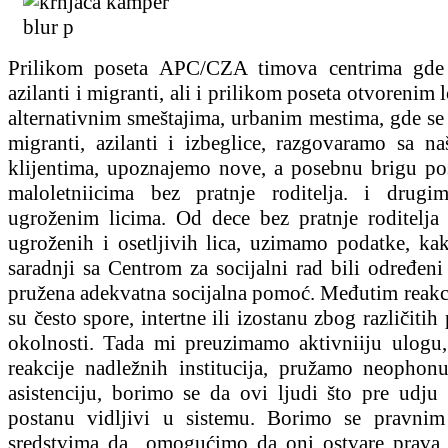
Prilikom poseta APC/CZA timova centrima gde 
azilanti i migranti, ali i prilikom poseta otvorenim 
alternativnim smeštajima, urbanim mestima, gde se
migranti, azilanti i izbeglice, razgovaramo sa na
klijentima, upoznajemo nove, a posebnu brigu p
maloletniicima bez pratnje roditelja. i drug
ugroženim licima. Od dece bez pratnje roditelja
ugroženih i osetljivih lica, uzimamo podatke, ka
saradnji sa Centrom za socijalni rad bili određeni s
pružena adekvatna socijalna pomoć. Međutim reakci
su često spore, intertne ili izostanu zbog različitih
okolnosti. Tada mi preuzimamo aktivniiju ulogu,
reakcije nadležnih institucija, pružamo neophon
asistenciju, borimo se da ovi ljudi što pre udju 
postanu vidljivi u sistemu. Borimo se pravni
sredstvima da omogućimo da oni ostvare prava