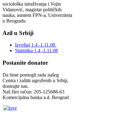
sociološka istraživanja i Vojin
Vidanović, magistar političkih
nauka, asistent FPN-a, Univerziteta
u Beogradu
Azil u Srbiji
Izveštaj 1.4.-1.11.08.
Statistika 1.4 -1.11.08
Postanite donator
Da biste pomogli radu našeg
Centra i zaštiti ugroženih u Srbiji,
donirajte nas.
Naš žiro račun: 205-125688-63
Komercijalna banka a.d. Beograd