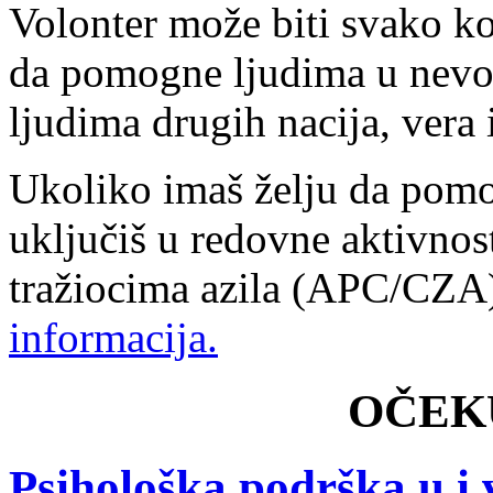
Volonter može biti svako ko
da pomogne ljudima u nevol
ljudima drugih nacija, vera i
Ukoliko imaš želju da pomo
uključiš u redovne aktivnos
tražiocima azila (APC/CZ
informacija.
OČEK
Psihološka podrška u i