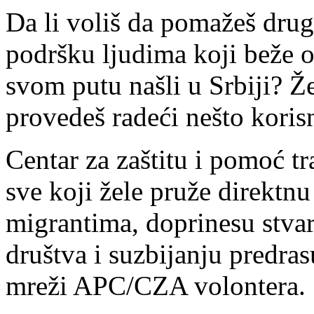
Da li voliš da pomažeš drug
podršku ljudima koji beže od 
svom putu našli u Srbiji? Ž
provedeš radeći nešto korisn
Centar za zaštitu i pomoć 
sve koji žele pruže direktnu
migrantima, doprinesu stvar
društva i suzbijanju predras
mreži APC/CZA volontera.