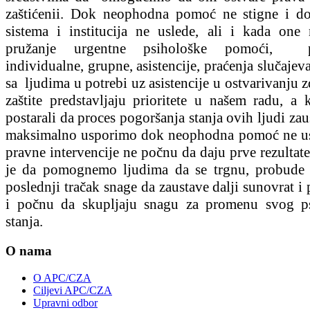
zaštićenii. Dok neophodna pomoć ne stigne i do
sistema i institucija ne uslede, ali i kada one 
pružanje urgentne psihološke pomoći, ps
individualne, grupne, asistencije, praćenja slučajeva
sa ljudima u potrebi uz asistencije u ostvarivanju 
zaštite predstavljaju prioritete u našem radu, a 
postarali da proces pogoršanja stanja ovih ljudi zau
maksimalno usporimo dok neophodna pomoć ne us
pravne intervencije ne počnu da daju prve rezultat
je da pomognemo ljudima da se trgnu, probude i
poslednji tračak snage da zaustave dalji sunovrat i
i počnu da skupljaju snagu za promenu svog p
stanja.
O nama
O APC/CZA
Ciljevi APC/CZA
Upravni odbor