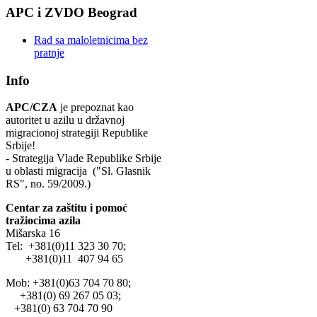
APC i ZVDO Beograd
Rad sa maloletnicima bez
pratnje
Info
APC/CZA
je prepoznat kao
autoritet u azilu u državnoj
migracionoj strategiji Republike
Srbije!
- Strategija Vlade Republike Srbije
u oblasti migracija ("Sl. Glasnik
RS", no. 59/2009.)
Centar za zaštitu i pomoć
tražiocima azila
Mišarska 16
Tel: +381(0)11 323 30 70;
+381(0)11 407 94 65
Mob: +381(0)63 704 70 80;
+381(0) 69 267 05 03;
+381(0) 63 704 70 90