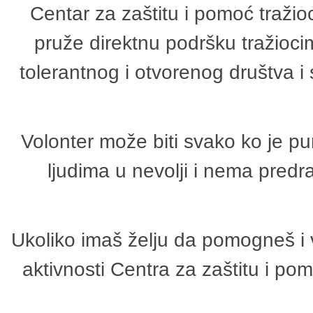
Centar za zaštitu i pomoć tražio
pruže direktnu podršku tražioci
tolerantnog i otvorenog društva i
Volonter može biti svako ko je p
ljudima u nevolji i nema predr
Ukoliko imaš želju da pomogneš i 
aktivnosti Centra za zaštitu i p