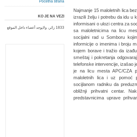
Početna strana
Najmanje 15 maloletnih lica bez
KO JE NA VEZI
izrazili želju i potrebu da idu
informisani o ulozi centra za so
1833 زائر، ولايوجد أعضاء داخل الموقع
sa maloletnicima na licu me
socijalni rad u Somboru kojim
informicije o imenima i broju ma
kojem borave i tražio da izađ
smeštaj i pokretanja odgovar
telefonske intervencije, izašao j
je na licu mesta APC/CZA pr
maloletnih lica i uz pomoć 
socijlanom radniku da preduz
obližnji prihvatni centar. 
predstavnicima uprave prihvan