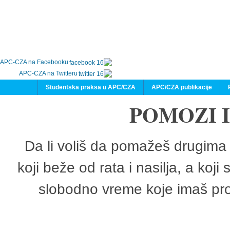
APC-CZA na Facebooku
APC-CZA na Twitteru
Studentska praksa u APC/CZA
APC/CZA publikacije
POMOZI 
Da li voliš da pomažeš drugima 
koji beže od rata i nasilja, a koji
slobodno vreme koje imaš pro