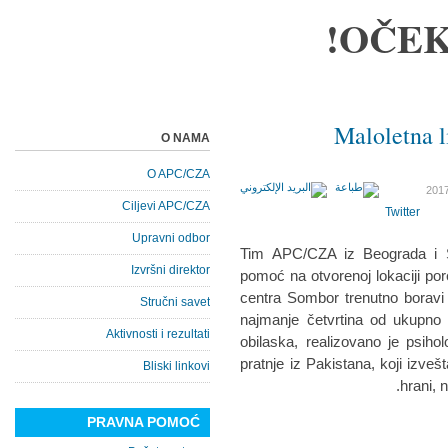
OČEK
Maloletna l
O NAMA
O APC/CZA
Ciljevi APC/CZA
Twitter
Upravni odbor
Tim APC/CZA iz Beograda i Su
Izvršni direktor
pomoć na otvorenoj lokaciji por
centra Sombor trenutno boravi 
Stručni savet
najmanje četvrtina od ukupno 
Aktivnosti i rezultati
obilaska, realizovano je psih
pratnje iz Pakistana, koji izve
Bliski linkovi
hrani, 
PRAVNA POMOĆ