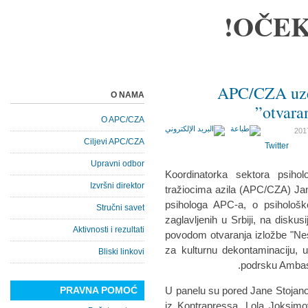
OČEK
APC/CZA uzeo
O NAMA
otvara
O APC/CZA
Ciljevi APC/CZA
Twitter
Upravni odbor
Koordinatorka sektora psiho
Izvršni direktor
tražiocima azila (APC/CZA) Jana
psihologa APC-a, o psihološk
Stručni savet
zaglavljenih u Srbiji, na diskus
Aktivnosti i rezultati
povodom otvaranja izložbe "Nes
za kulturnu dekontaminaciju, 
Bliski linkovi
podrsku Ambasa
PRAVNA POMOĆ
U panelu su pored Jane Stojan
iz Kontrapressa, Lola Joksimo