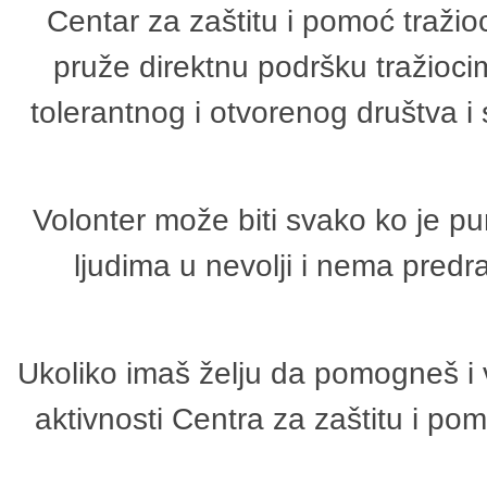
Centar za zaštitu i pomoć tražio
pruže direktnu podršku tražioci
tolerantnog i otvorenog društva i
Volonter može biti svako ko je p
ljudima u nevolji i nema predr
Ukoliko imaš želju da pomogneš i 
aktivnosti Centra za zaštitu i p