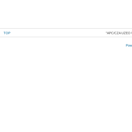
TOP
APC/CZA UZEO 
Powe