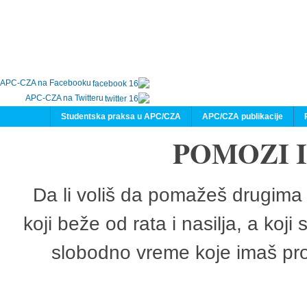
APC-CZA na Facebooku
APC-CZA na Twitteru
Studentska praksa u APC/CZA
APC/CZA publikacije
POMOZI 
Da li voliš da pomažeš drugima 
koji beže od rata i nasilja, a koji
slobodno vreme koje imaš pro