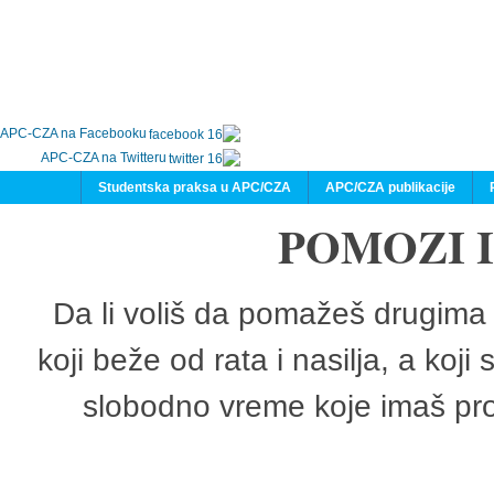
APC-CZA na Facebooku
APC-CZA na Twitteru
Studentska praksa u APC/CZA
APC/CZA publikacije
POMOZI 
Da li voliš da pomažeš drugima 
koji beže od rata i nasilja, a koji
slobodno vreme koje imaš pro