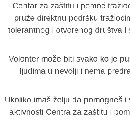
Centar za zaštitu i pomoć tražio
pruže direktnu podršku tražioci
tolerantnog i otvorenog društva i
Volonter može biti svako ko je p
ljudima u nevolji i nema predr
Ukoliko imaš želju da pomogneš i 
aktivnosti Centra za zaštitu i p