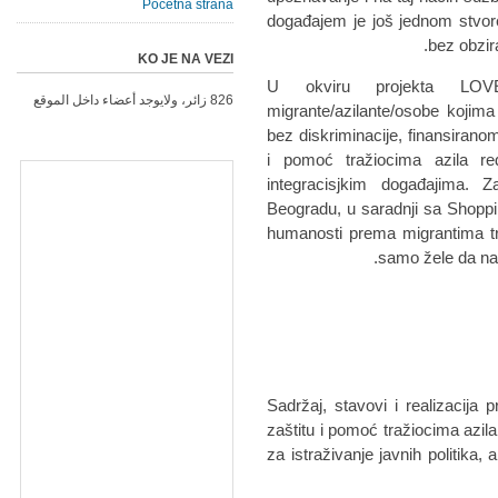
Početna strana
događajem je još jednom stvor
bez obzira
KO JE NA VEZI
U okviru projekta LOV
826 زائر، ولايوجد أعضاء داخل الموقع
migrante/azilante/osobe kojima 
bez diskriminacije, finansirano
i pomoć tražiocima azila re
integracisjkim događajima. Z
Beogradu, u saradnji sa Shopp
humanosti prema migrantima tra
samo žele da nađ
Sadržaj, stavovi i realizacija 
zaštitu i pomoć tražiocima azi
za istraživanje javnih politika,