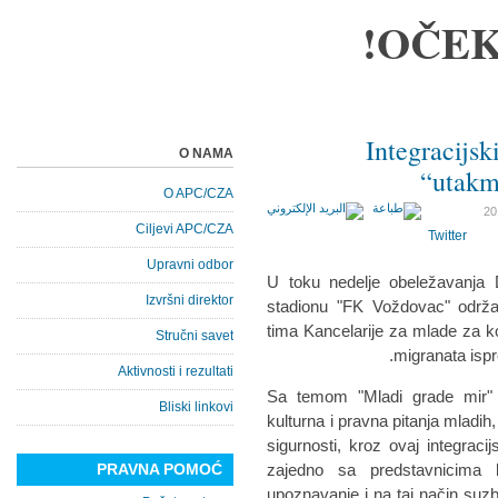
OČEK
Integracijsk
O NAMA
utakm
O APC/CZA
Ciljevi APC/CZA
Twitter
Upravni odbor
U toku nedelje obeležavanja
Izvršni direktor
stadionu "FK Voždovac" održa
tima Kancelarije za mlade za ko
Stručni savet
migranata ispr
Aktivnosti i rezultati
Sa temom "Mladi grade mir" 
Bliski linkovi
kulturna i pravna pitanja mladih, 
sigurnosti, kroz ovaj integracij
PRAVNA POMOĆ
zajedno sa predstavnicima lo
upoznavanje i na taj način suzb