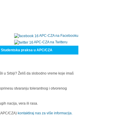
APC-CZA na Facebooku
APC-CZA na Twitteru
Studentska praksa u APC/CZA
šli u Srbiji? Želiš da slobodno vreme koje imaš
oprinesu stvaranju tolerantnog i otvorenog
h nacija, vera ili rasa.
a (APC/CZA)
kontaktiraj nas za više informacija.