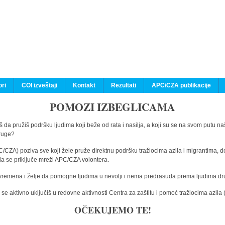
ri
COI izveštaji
Kontakt
Rezultati
APC/CZA publikacije
POMOZI IZBEGLICAMA
 da pružiš podršku ljudima koji beže od rata i nasilja, a koji su se na svom putu na
druge?
C/CZA) poziva sve koji žele pruže direktnu podršku tražiocima azila i migrantima, d
da se priključe mreži APC/CZA volontera.
vremena i želje da pomogne ljudima u nevolji i nema predrasuda prema ljudima drugi
e aktivno uključiš u redovne aktivnosti Centra za zaštitu i pomoć tražiocima azil
OČEKUJEMO TE!