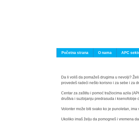
Početna strana
O nama
APC sekto
Da li voliš da pomažeš drugima u nevolji? Želiš
provedeš radeći nešto korisno i za sebe i za 
Centar za zaštitu i pomoć tražiocima azila (AP
društva i suzbijanju predrasuda i ksenofobije 
Volonter može biti svako ko je punoletan, ima 
Ukoliko imaš želju da pomogneš i vremena da s