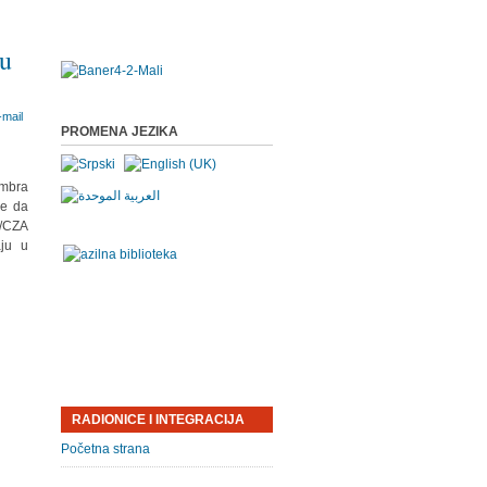
ku
PROMENA JEZIKA
embra
le da
C/CZA
aju u
RADIONICE I INTEGRACIJA
Početna strana