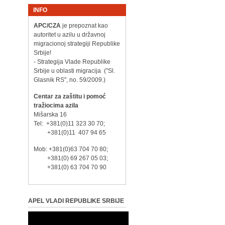
INFO
APC/CZA
je prepoznat kao
autoritet u azilu u državnoj
migracionoj strategiji Republike
Srbije!
- Strategija Vlade Republike
Srbije u oblasti migracija ("Sl.
Glasnik RS", no. 59/2009.)
Centar za zaštitu i pomoć
tražiocima azila
Mišarska 16
Tel: +381(0)11 323 30 70;
+381(0)11 407 94 65
Mob: +381(0)63 704 70 80;
+381(0) 69 267 05 03;
+381(0) 63 704 70 90
APEL VLADI REPUBLIKE SRBIJE