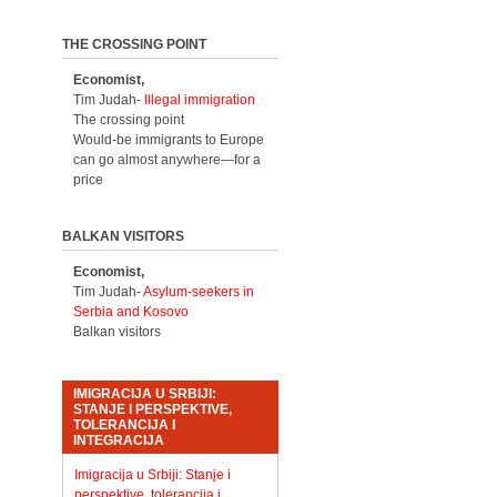
THE CROSSING POINT
Economist,
Tim Judah-
Illegal immigration
The crossing point
Would-be immigrants to Europe
can go almost anywhere—for a
price
BALKAN VISITORS
Economist,
Tim Judah-
Asylum-seekers in
Serbia and Kosovo
Balkan visitors
IMIGRACIJA U SRBIJI:
STANJE I PERSPEKTIVE,
TOLERANCIJA I
INTEGRACIJA
Imigracija u Srbiji: Stanje i
perspektive, tolerancija i