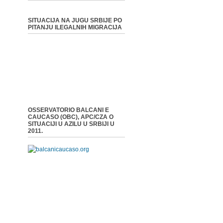
SITUACIJA NA JUGU SRBIJE PO
PITANJU ILEGALNIH MIGRACIJA
OSSERVATORIO BALCANI E
CAUCASO (OBC), APC/CZA O
SITUACIJI U AZILU U SRBIJI U
2011.