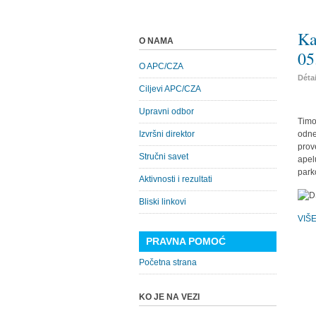
Ka
O NAMA
05
O APC/CZA
Déta
Ciljevi APC/CZA
Upravni odbor
Timo
Izvršni direktor
odne
prov
Stručni savet
apel
park
Aktivnosti i rezultati
Bliski linkovi
VIŠ
PRAVNA POMOĆ
Početna strana
KO JE NA VEZI