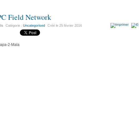
C Field Network
ils
Catégorie :
Uncategorised
Créé le
25 février 2016