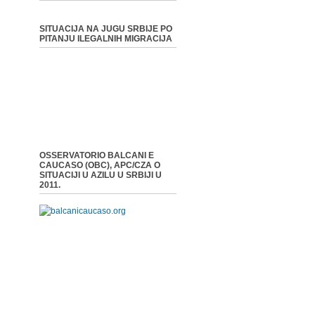
SITUACIJA NA JUGU SRBIJE PO
PITANJU ILEGALNIH MIGRACIJA
OSSERVATORIO BALCANI E
CAUCASO (OBC), APC/CZA O
SITUACIJI U AZILU U SRBIJI U
2011.