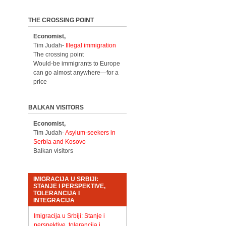
THE CROSSING POINT
Economist,
Tim Judah-
Illegal immigration
The crossing point
Would-be immigrants to Europe
can go almost anywhere—for a
price
BALKAN VISITORS
Economist,
Tim Judah-
Asylum-seekers in
Serbia and Kosovo
Balkan visitors
IMIGRACIJA U SRBIJI:
STANJE I PERSPEKTIVE,
TOLERANCIJA I
INTEGRACIJA
Imigracija u Srbiji: Stanje i
perspektive, tolerancija i