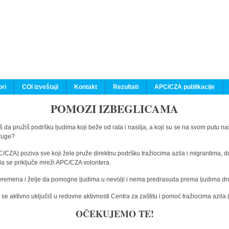
ri
COI izveštaji
Kontakt
Rezultati
APC/CZA publikacije
POMOZI IZBEGLICAMA
 da pružiš podršku ljudima koji beže od rata i nasilja, a koji su se na svom putu na
druge?
C/CZA) poziva sve koji žele pruže direktnu podršku tražiocima azila i migrantima, d
da se priključe mreži APC/CZA volontera.
vremena i želje da pomogne ljudima u nevolji i nema predrasuda prema ljudima drugi
e aktivno uključiš u redovne aktivnosti Centra za zaštitu i pomoć tražiocima azil
OČEKUJEMO TE!