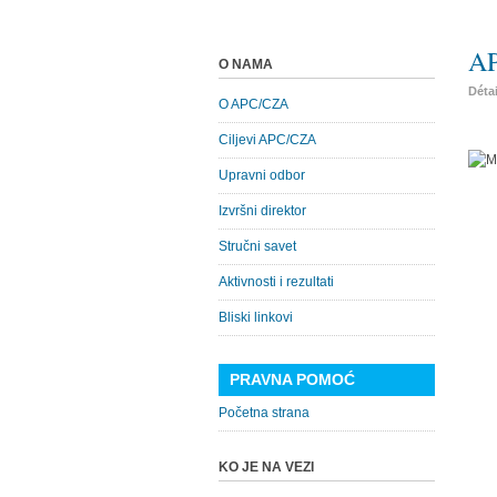
AP
O NAMA
Déta
O APC/CZA
Ciljevi APC/CZA
Upravni odbor
Izvršni direktor
Stručni savet
Aktivnosti i rezultati
Bliski linkovi
PRAVNA POMOĆ
Početna strana
KO JE NA VEZI