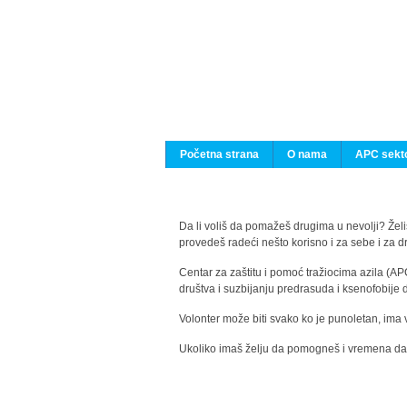
Početna strana
O nama
APC sekto
Da li voliš da pomažeš drugima u nevolji? Želiš
provedeš radeći nešto korisno i za sebe i za 
Centar za zaštitu i pomoć tražiocima azila (AP
društva i suzbijanju predrasuda i ksenofobije 
Volonter može biti svako ko je punoletan, ima 
Ukoliko imaš želju da pomogneš i vremena da s