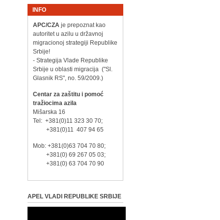
INFO
APC/CZA
je prepoznat kao
autoritet u azilu u državnoj
migracionoj strategiji Republike
Srbije!
- Strategija Vlade Republike
Srbije u oblasti migracija ("Sl.
Glasnik RS", no. 59/2009.)
Centar za zaštitu i pomoć
tražiocima azila
Mišarska 16
Tel: +381(0)11 323 30 70;
+381(0)11 407 94 65
Mob: +381(0)63 704 70 80;
+381(0) 69 267 05 03;
+381(0) 63 704 70 90
APEL VLADI REPUBLIKE SRBIJE