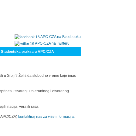
APC-CZA na Facebooku
APC-CZA na Twitteru
Studentska praksa u APC/CZA
šli u Srbiji? Želiš da slobodno vreme koje imaš
oprinesu stvaranju tolerantnog i otvorenog
h nacija, vera ili rasa.
a (APC/CZA)
kontaktiraj nas za više informacija.