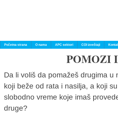
Početna strana
O nama
APC sektori
COI izveštaji
Konta
POMOZI 
Da li voliš da pomažeš drugima u n
koji beže od rata i nasilja, a koji 
slobodno vreme koje imaš provedeš
druge?