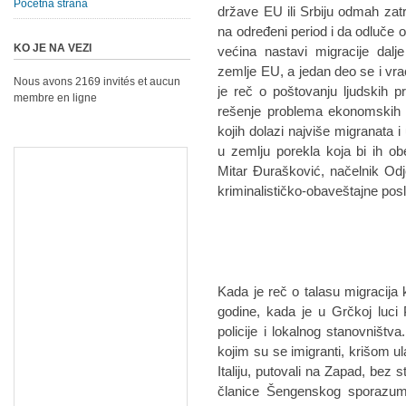
Početna strana
države EU ili Srbiju odmah zatra
na određeni period i da odluče o
KO JE NA VEZI
većina nastavi migracije dalj
zemlje EU, a jedan deo se i vr
Nous avons 2169 invités et aucun
je reč o poštovanju ljudskih 
membre en ligne
rešenje problema ekonomskih m
kojih dolazi najviše migranata 
u zemlju porekla koja bi ih o
Mitar Đurašković, načelnik Odj
kriminalističko-obaveštajne pos
Kada je reč o talasu migracija k
godine, kada je u Grčkoj luci
policije i lokalnog stanovništv
kojim su se imigranti, krišom ul
Italiju, putovali na Zapad, bez 
članice Šengenskog sporazuma