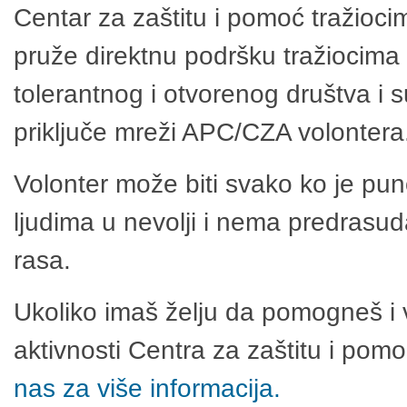
Centar za zaštitu i pomoć tražioci
pruže direktnu podršku tražiocima 
tolerantnog i otvorenog društva i 
priključe mreži APC/CZA volontera
Volonter može biti svako ko je pu
ljudima u nevolji i nema predrasuda
rasa.
Ukoliko imaš želju da pomogneš i 
aktivnosti Centra za zaštitu i po
nas za više informacija.