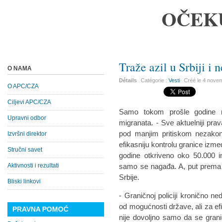
OČEK
Traže azil u Srbiji i 
O NAMA
Détails
Catégorie :
Vesti
Créé le
4 nove
O APC/CZA
Ciljevi APC/CZA
Samo tokom prošle godine n
Upravni odbor
migranata. - Sve aktuelniji pra
pod manjim pritiskom nezakoni
Izvršni direktor
efikasniju kontrolu granice izm
Stručni savet
godine otkriveno oko 50.000 i
Aktivnosti i rezultati
samo se nagađa. A, put prema 
Srbije.
Bliski linkovi
- Graničnoj policiji kronično ne
od mogućnosti države, ali za ef
PRAVNA POMOĆ
nije dovoljno samo da se grani