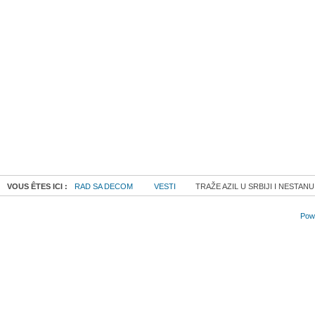
VOUS ÊTES ICI :
RAD SA DECOM
VESTI
TRAŽE AZIL U SRBIJI I NESTANU
Powe