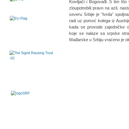
Koviljači i Bogovađi. S tim što 
zloupotrebili pravo na azil, nas
severu Srbije je "tvrda" spolj
radi uz pomoć kolega iz Austrij
kada se provode zajedničke op
koje se nalaze sa srpske str
Mađarske u Srbiju vraćeno je ok