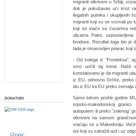
migranti otkriveni u Srbiji, vo
dok je pokušavao ući kroz ra
ilegalnih putnika i okupljenih š
migranti koji su se vrzmali po luc
koji se inače sa čuvarima red
ulicama Patre, uspostavljena 
brodove. Rezultat toga bio je 
tada je omasovljen pravac koji 
- Od kolega iz "Fronteksa", ag
smo uočili taj trend. Našli 
konstatovano je da migranti ula
iz EU, odnosno Grčke, preko M
idu iz EU ka EU preko zemalja 
Samo tokom prošle godine MUP 
DONATORI
srpsko-makedonskoj granici.
autoputem ili preko "zelenog" g
otkriveni na samom graničnom
vraćaju se u Makedoniju. Većin
oni koji su zatražili azil i uz o