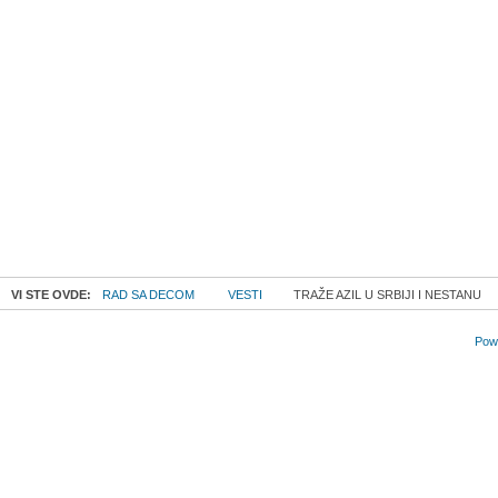
VI STE OVDE:
RAD SA DECOM
VESTI
TRAŽE AZIL U SRBIJI I NESTANU
Powe