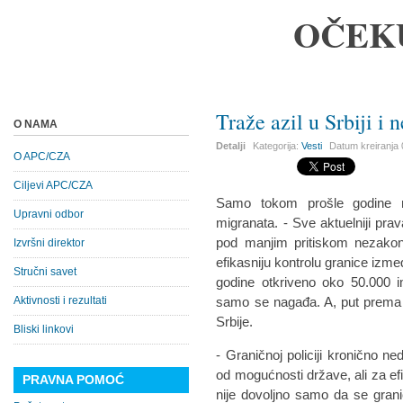
OČEK
Traže azil u Srbiji i 
O NAMA
Detalji
Kategorija:
Vesti
Datum kreiranja
O APC/CZA
Ciljevi APC/CZA
Samo tokom prošle godine n
Upravni odbor
migranata. - Sve aktuelniji pra
pod manjim pritiskom nezakoni
Izvršni direktor
efikasniju kontrolu granice izm
Stručni savet
godine otkriveno oko 50.000 i
Aktivnosti i rezultati
samo se nagađa. A, put prema 
Srbije.
Bliski linkovi
- Graničnoj policiji kronično ne
od mogućnosti države, ali za ef
PRAVNA POMOĆ
nije dovoljno samo da se grani