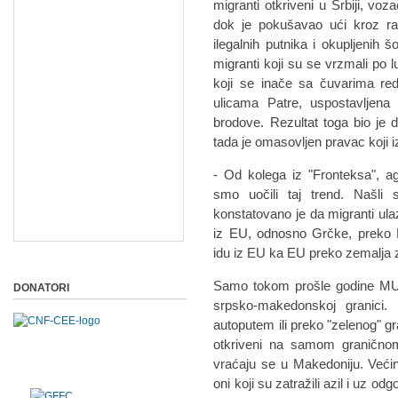
migranti otkriveni u Srbiji, vo
dok je pokušavao ući kroz ra
ilegalnih putnika i okupljenih š
migranti koji su se vrzmali po luc
koji se inače sa čuvarima red
ulicama Patre, uspostavljena 
brodove. Rezultat toga bio je 
tada je omasovljen pravac koji 
- Od kolega iz "Fronteksa", ag
smo uočili taj trend. Našli 
konstatovano je da migranti ula
iz EU, odnosno Grčke, preko M
idu iz EU ka EU preko zemalja 
Samo tokom prošle godine MUP 
DONATORI
srpsko-makedonskoj granici.
autoputem ili preko "zelenog" g
otkriveni na samom graničnom
vraćaju se u Makedoniju. Većin
oni koji su zatražili azil i uz o