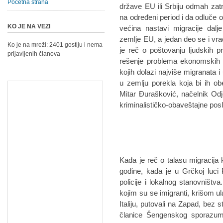
Početna strana
države EU ili Srbiju odmah zatra
na određeni period i da odluče o
KO JE NA VEZI
većina nastavi migracije dalj
zemlje EU, a jedan deo se i vr
Ko je na mreži: 2401 gostiju i nema
je reč o poštovanju ljudskih 
prijavljenih članova
rešenje problema ekonomskih m
kojih dolazi najviše migranata 
u zemlju porekla koja bi ih o
Mitar Đurašković, načelnik Odj
kriminalističko-obaveštajne pos
Kada je reč o talasu migracija k
godine, kada je u Grčkoj luci
policije i lokalnog stanovništv
kojim su se imigranti, krišom ul
Italiju, putovali na Zapad, bez 
članice Šengenskog sporazuma