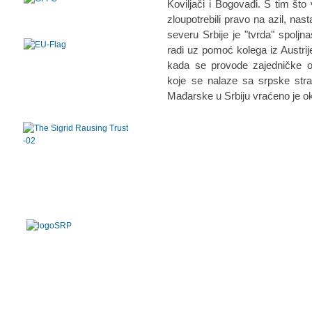
Koviljači i Bogovađi. S tim što 
zloupotrebili pravo na azil, nas
severu Srbije je "tvrda" spolj
radi uz pomoć kolega iz Austrij
kada se provode zajedničke op
koje se nalaze sa srpske str
Mađarske u Srbiju vraćeno je ok