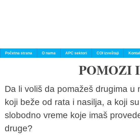
Početna strana
O nama
APC sektori
COI izveštaji
Konta
POMOZI 
Da li voliš da pomažeš drugima u n
koji beže od rata i nasilja, a koji 
slobodno vreme koje imaš provedeš
druge?