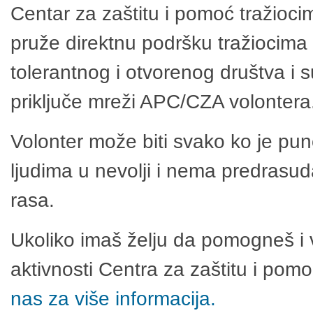
Centar za zaštitu i pomoć tražioci
pruže direktnu podršku tražiocima 
tolerantnog i otvorenog društva i 
priključe mreži APC/CZA volontera
Volonter može biti svako ko je pu
ljudima u nevolji i nema predrasuda
rasa.
Ukoliko imaš želju da pomogneš i 
aktivnosti Centra za zaštitu i po
nas za više informacija.