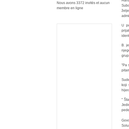
Hana
Nous avons 3372 invités et aucun
Subo
membre en ligne
želj
admi
U po
prij
ident
B. j
njeg
gru
"Pa 
pita
Sude
koji
hijer
" Št
Jedi
pede
Govo
Solu