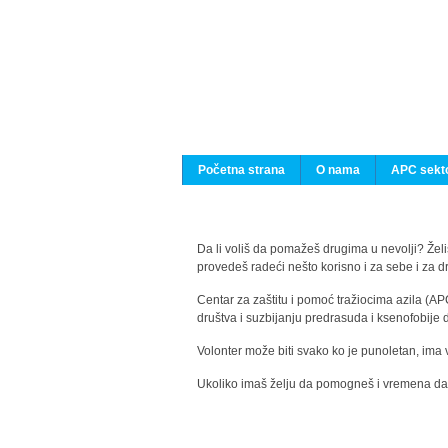
Početna strana
O nama
APC sekto
Da li voliš da pomažeš drugima u nevolji? Želiš
provedeš radeći nešto korisno i za sebe i za 
Centar za zaštitu i pomoć tražiocima azila (AP
društva i suzbijanju predrasuda i ksenofobije 
Volonter može biti svako ko je punoletan, ima 
Ukoliko imaš želju da pomogneš i vremena da s