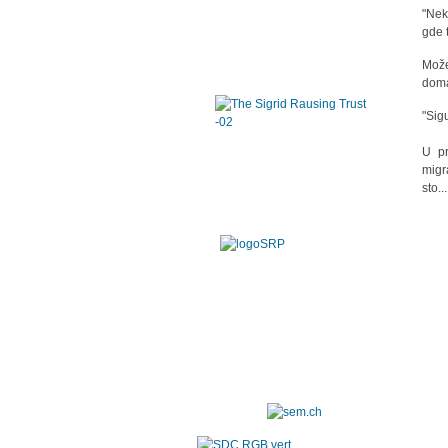
"Nek
gde 
Može
doma
"Sigu
U pr
migr
sto..