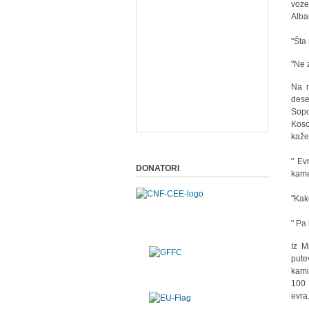
voze
Alban
"Šta
"Ne 
Na m
dese
Sopo
Koso
kaže
" Ev
DONATORI
kame
"Kak
" Pa
Iz M
pute
kami
100 
evra