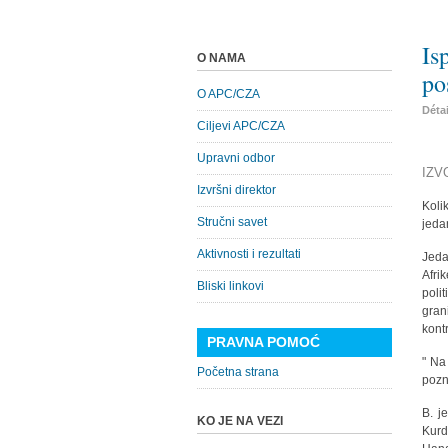
Is
O NAMA
po
O APC/CZA
Déta
Ciljevi APC/CZA
Upravni odbor
IZV
Izvršni direktor
Koli
Stručni savet
jeda
Aktivnosti i rezultati
Jeda
Afri
Bliski linkovi
poli
gra
kontr
PRAVNA POMOĆ
" Na
Početna strana
pozn
B. j
KO JE NA VEZI
Kurd