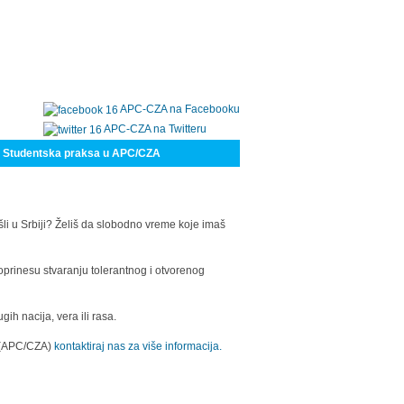
APC-CZA na Facebooku
APC-CZA na Twitteru
Studentska praksa u APC/CZA
šli u Srbiji? Želiš da slobodno vreme koje imaš
oprinesu stvaranju tolerantnog i otvorenog
h nacija, vera ili rasa.
a (APC/CZA)
kontaktiraj nas za više informacija.