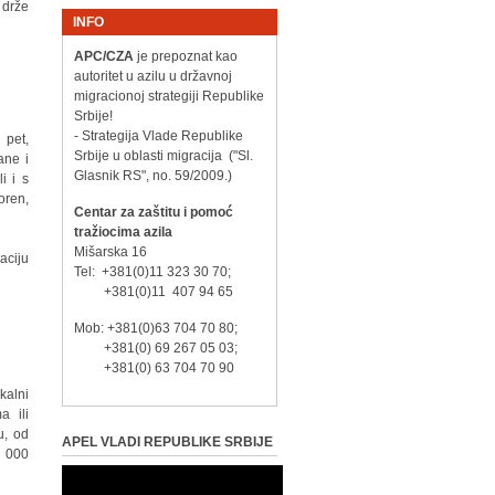
 drže
INFO
APC/CZA
je prepoznat kao
autoritet u azilu u državnoj
migracionoj strategiji Republike
Srbije!
- Strategija Vlade Republike
 pet,
Srbije u oblasti migracija ("Sl.
ane i
Glasnik RS", no. 59/2009.)
i i s
oren,
Centar za zaštitu i pomoć
tražiocima azila
Mišarska 16
aciju
Tel: +381(0)11 323 30 70;
+381(0)11 407 94 65
Mob: +381(0)63 704 70 80;
+381(0) 69 267 05 03;
+381(0) 63 704 70 90
kalni
a ili
u, od
APEL VLADI REPUBLIKE SRBIJE
5 000