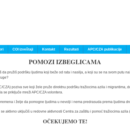
ri
COI izveštaji
Kontakt
Rezultati
APC/CZA publikacije
POMOZI IZBEGLICAMA
 da pružiš podršku ljudima koji beže od rata i nasilja, a koji su se na svom putu na
druge?
C/CZA) poziva sve koji žele pruže direktnu podršku tražiocima azila i migrantima, d
da se priključe mreži APC/CZA volontera.
vremena i želje da pomogne ljudima u nevolji i nema predrasuda prema ljudima drugi
e aktivno uključiš u redovne aktivnosti Centra za zaštitu i pomoć tražiocima azil
OČEKUJEMO TE!