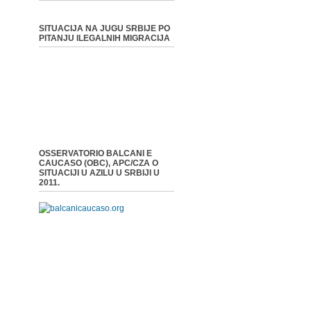
SITUACIJA NA JUGU SRBIJE PO
PITANJU ILEGALNIH MIGRACIJA
OSSERVATORIO BALCANI E
CAUCASO (OBC), APC/CZA O
SITUACIJI U AZILU U SRBIJI U
2011.