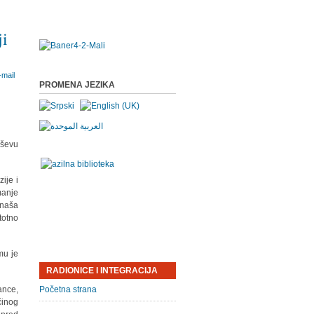
ji
PROMENA JEZIKA
eševu
ije i
manje
 naša
otno
mu je
RADIONICE I INTEGRACIJA
ance,
Početna strana
činog