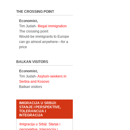
THE CROSSING POINT
Economist,
Tim Judah-
Illegal immigration
The crossing point
Would-be immigrants to Europe
can go almost anywhere—for a
price
BALKAN VISITORS
Economist,
Tim Judah-
Asylum-seekers in
Serbia and Kosovo
Balkan visitors
IMIGRACIJA U SRBIJI:
STANJE I PERSPEKTIVE,
TOLERANCIJA I
INTEGRACIJA
Imigracija u Srbiji: Stanje i
perspektive, tolerancija i