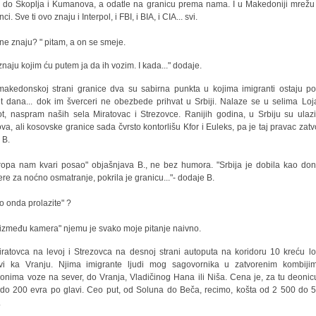
 do Skoplja i Kumanova, a odatle na granicu prema nama. I u Makedoniji mrežu
ci. Sve ti ovo znaju i Interpol, i FBI, i BIA, i CIA... svi.
 ne znaju? " pitam, a on se smeje.
znaju kojim ću putem ja da ih vozim. I kada..." dodaje.
akedonskoj strani granice dva su sabirna punkta u kojima imigranti ostaju po
t dana... dok im šverceri ne obezbede prihvat u Srbiji. Nalaze se u selima Loj
t, naspram naših sela Miratovac i Strezovce. Ranijih godina, u Srbiju su ulazil
va, ali kosovske granice sada čvrsto kontorlišu Kfor i Euleks, pa je taj pravac zatv
 B.
ropa nam kvari posao" objašnjava B., ne bez humora. "Srbija je dobila kao don
re za noćno osmatranje, pokrila je granicu..."- dodaje B.
o onda prolazite" ?
 između kamera" njemu je svako moje pitanje naivno.
iratovca na levoj i Strezovca na desnoj strani autoputa na koridoru 10 kreću lo
vi ka Vranju. Njima imigrante ljudi mog sagovornika u zatvorenim kombijim
onima voze na sever, do Vranja, Vladičinog Hana ili Niša. Cena je, za tu deonic
do 200 evra po glavi. Ceo put, od Soluna do Beča, recimo, košta od 2 500 do 
.