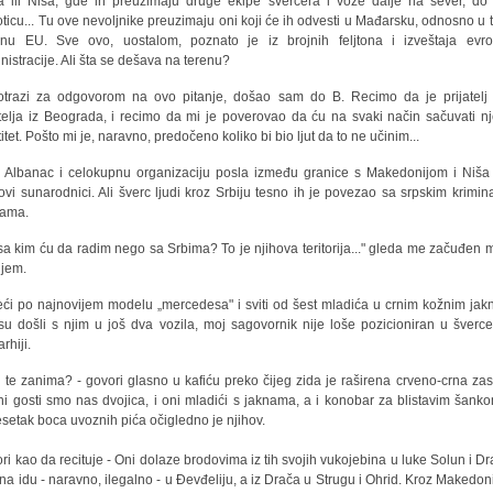
 ili Niša, gde ih preuzimaju druge ekipe švercera i voze dalje na sever, do
ticu... Tu ove nevoljnike preuzimaju oni koji će ih odvesti u Mađarsku, odnosno u t
enu EU. Sve ovo, uostalom, poznato je iz brojnih feljtona i izveštaja evr
nistracije. Ali šta se dešava na terenu?
trazi za odgovorom na ovo pitanje, došao sam do B. Recimo da je prijatel
atelja iz Beograda, i recimo da mi je poverovao da ću na svaki način sačuvati n
itet. Pošto mi je, naravno, predočeno koliko bi bio ljut da to ne učinim...
e Albanac i celokupnu organizaciju posla između granice s Makedonijom i Niša
ovi sunarodnici. Ali šverc ljudi kroz Srbiju tesno ih je povezao sa srpskim krimin
pama.
sa kim ću da radim nego sa Srbima? To je njihova teritorija..." gleda me začuđen 
njem.
ći po najnovijem modelu „mercedesa" i sviti od šest mladića u crnim kožnim ja
 su došli s njim u još dva vozila, moj sagovornik nije loše pozicioniran u šverce
arhiji.
a te zanima? - govori glasno u kafiću preko čijeg zida je raširena crveno-crna zas
ni gosti smo nas dvojica, i oni mladići s jaknama, a i konobar za blistavim šank
setak boca uvoznih pića očigledno je njihov.
ri kao da recituje - Oni dolaze brodovima iz tih svojih vukojebina u luke Solun i Dra
na idu - naravno, ilegalno - u Đevđeliju, a iz Drača u Strugu i Ohrid. Kroz Makedoni