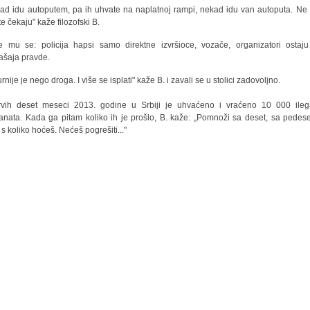
ad idu autoputem, pa ih uhvate na naplatnoj rampi, nekad idu van autoputa. Ne
te čekaju" kaže filozofski B.
 mu se: policija hapsi samo direktne izvršioce, vozače, organizatori ostaj
šaja pravde.
rnije je nego droga. I više se isplati" kaže B. i zavali se u stolici zadovoljno.
vih deset meseci 2013. godine u Srbiji je uhvaćeno i vraćeno 10 000 ileg
anata. Kada ga pitam koliko ih je prošlo, B. kaže: „Pomnoži sa deset, sa pedese
. s koliko hoćeš. Nećeš pogrešiti..."