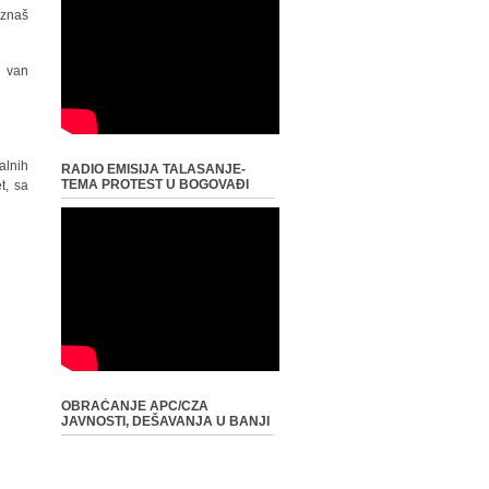
 znaš
u van
alnih
RADIO EMISIJA TALASANJE-
TEMA PROTEST U BOGOVAĐI
t, sa
OBRAĆANJE APC/CZA
JAVNOSTI, DEŠAVANJA U BANJI