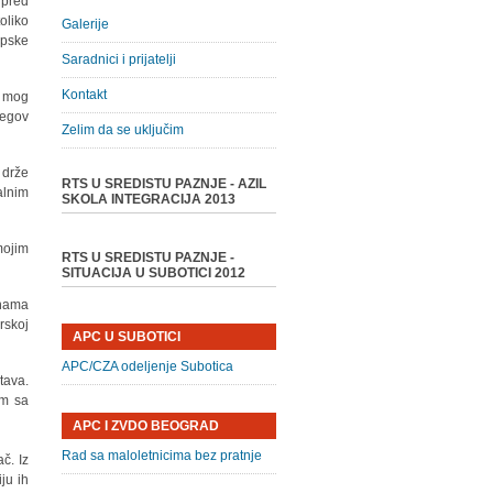
 pred
oliko
Galerije
opske
Saradnici i prijatelji
Kontakt
j mog
jegov
Zelim da se uključim
 drže
RTS U SREDISTU PAZNJE - AZIL
alnim
SKOLA INTEGRACIJA 2013
mojim
RTS U SREDISTU PAZNJE -
SITUACIJA U SUBOTICI 2012
knama
rskoj
APC U SUBOTICI
APC/CZA odeljenje Subotica
tava.
om sa
APC I ZVDO BEOGRAD
Rad sa maloletnicima bez pratnje
č. Iz
ju ih