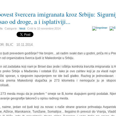
povest švercera imigranata kroz Srbiju: Sigurni
sao od droge, a i isplativiji...
ils
Catégorie :
Vesti
Créé le
10 novembre 2014
OR: BLIC 10.11.2014.
ko ljudi prevedem godišnje? Ne brojim... ali radim svaki dan u godini, priča mi u Pr
n od organizatora šverca ljudi iz Makedonije u Srbiju.
n od zadataka koji nam je Brisel dao jeste i oštrija kontrola tranzita imigranata iz Az
ke preko Srbije u Mađarsku i ostatak EU. Iako je ovo zahtev koji je za vlasti naj
tički sporan, s njegovim ispunjenjem ne ide baš glatko. Razlog je jednostavan:
nica prema Makedoniji dugačka je 273 kilometra i nemoguće ju je stopost
olisati.
 273 mesta mogu da je pređem " smeje se B, kome dugujem gornji podatak. Nje
avanje geografije takoreći u opisu radnog mesta.
e, naime, jedan od ljudi koji za novac s naše strane granice prihvataju Avganist
e, Alžirce, Marokance, Tunižane, Somalijce... Ilegalno ih prevozi do Vranja, Vladi