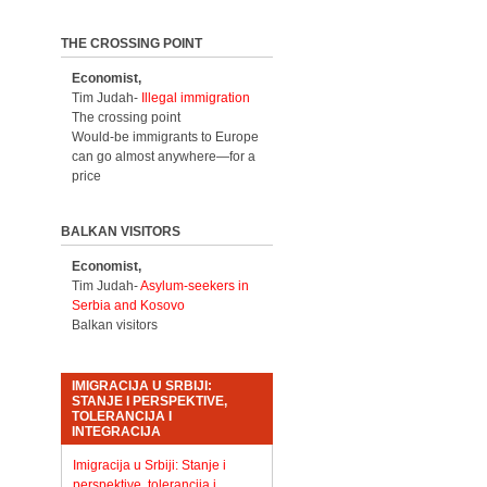
THE CROSSING POINT
Economist,
Tim Judah-
Illegal immigration
The crossing point
Would-be immigrants to Europe
can go almost anywhere—for a
price
BALKAN VISITORS
Economist,
Tim Judah-
Asylum-seekers in
Serbia and Kosovo
Balkan visitors
IMIGRACIJA U SRBIJI:
STANJE I PERSPEKTIVE,
TOLERANCIJA I
INTEGRACIJA
Imigracija u Srbiji: Stanje i
perspektive, tolerancija i