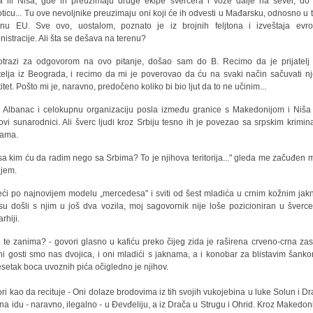
 ili Niša, gde ih preuzimaju druge ekipe švercera i voze dalje na sever, do
ticu... Tu ove nevoljnike preuzimaju oni koji će ih odvesti u Mađarsku, odnosno u t
enu EU. Sve ovo, uostalom, poznato je iz brojnih feljtona i izveštaja evr
nistracije. Ali šta se dešava na terenu?
trazi za odgovorom na ovo pitanje, došao sam do B. Recimo da je prijatel
atelja iz Beograda, i recimo da mi je poverovao da ću na svaki način sačuvati n
itet. Pošto mi je, naravno, predočeno koliko bi bio ljut da to ne učinim...
e Albanac i celokupnu organizaciju posla između granice s Makedonijom i Niša
ovi sunarodnici. Ali šverc ljudi kroz Srbiju tesno ih je povezao sa srpskim krimin
pama.
sa kim ću da radim nego sa Srbima? To je njihova teritorija..." gleda me začuđen 
njem.
ći po najnovijem modelu „mercedesa" i sviti od šest mladića u crnim kožnim ja
 su došli s njim u još dva vozila, moj sagovornik nije loše pozicioniran u šverce
arhiji.
a te zanima? - govori glasno u kafiću preko čijeg zida je raširena crveno-crna zas
ni gosti smo nas dvojica, i oni mladići s jaknama, a i konobar za blistavim šank
setak boca uvoznih pića očigledno je njihov.
ri kao da recituje - Oni dolaze brodovima iz tih svojih vukojebina u luke Solun i Dra
na idu - naravno, ilegalno - u Đevđeliju, a iz Drača u Strugu i Ohrid. Kroz Makedoni