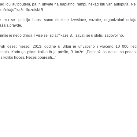
ad idu autoputem, pa ih uhvate na naplatnoj rampi, nekad idu van autoputa. Ne
te čekaju" kaže filozofski B.
 mu se: policija hapsi samo direktne izvršioce, vozače, organizatori ostaj
šaja pravde.
rnije je nego droga. I više se isplati" kaže B. i zavali se u stolici zadovoljno.
vih deset meseci 2013. godine u Srbiji je uhvaćeno i vraćeno 10 000 ileg
anata. Kada ga pitam koliko ih je prošlo, B. kaže: „Pomnoži sa deset, sa pedese
. s koliko hoćeš. Nećeš pogrešiti..."