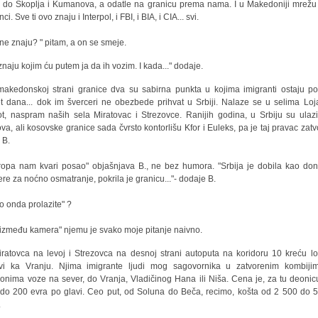
 do Skoplja i Kumanova, a odatle na granicu prema nama. I u Makedoniji mrežu
ci. Sve ti ovo znaju i Interpol, i FBI, i BIA, i CIA... svi.
 ne znaju? " pitam, a on se smeje.
znaju kojim ću putem ja da ih vozim. I kada..." dodaje.
akedonskoj strani granice dva su sabirna punkta u kojima imigranti ostaju po
t dana... dok im šverceri ne obezbede prihvat u Srbiji. Nalaze se u selima Loj
t, naspram naših sela Miratovac i Strezovce. Ranijih godina, u Srbiju su ulazil
va, ali kosovske granice sada čvrsto kontorlišu Kfor i Euleks, pa je taj pravac zatv
 B.
ropa nam kvari posao" objašnjava B., ne bez humora. "Srbija je dobila kao don
re za noćno osmatranje, pokrila je granicu..."- dodaje B.
o onda prolazite" ?
 između kamera" njemu je svako moje pitanje naivno.
iratovca na levoj i Strezovca na desnoj strani autoputa na koridoru 10 kreću lo
vi ka Vranju. Njima imigrante ljudi mog sagovornika u zatvorenim kombijim
onima voze na sever, do Vranja, Vladičinog Hana ili Niša. Cena je, za tu deonic
do 200 evra po glavi. Ceo put, od Soluna do Beča, recimo, košta od 2 500 do 
.