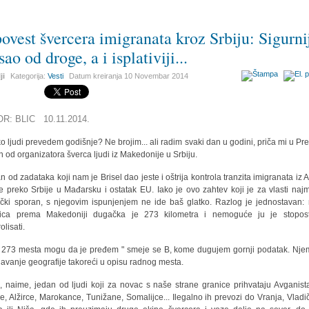
povest švercera imigranata kroz Srbiju: Sigurni
sao od droge, a i isplativiji...
ji
Kategorija:
Vesti
Datum kreiranja
10 Novembar 2014
OR: BLIC 10.11.2014.
ko ljudi prevedem godišnje? Ne brojim... ali radim svaki dan u godini, priča mi u Pr
n od organizatora šverca ljudi iz Makedonije u Srbiju.
n od zadataka koji nam je Brisel dao jeste i oštrija kontrola tranzita imigranata iz Az
ke preko Srbije u Mađarsku i ostatak EU. Iako je ovo zahtev koji je za vlasti naj
tički sporan, s njegovim ispunjenjem ne ide baš glatko. Razlog je jednostavan:
nica prema Makedoniji dugačka je 273 kilometra i nemoguće ju je stopost
olisati.
 273 mesta mogu da je pređem " smeje se B, kome dugujem gornji podatak. Nje
avanje geografije takoreći u opisu radnog mesta.
e, naime, jedan od ljudi koji za novac s naše strane granice prihvataju Avganist
e, Alžirce, Marokance, Tunižane, Somalijce... Ilegalno ih prevozi do Vranja, Vladi