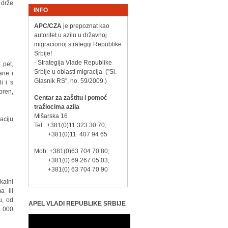
 drže
INFO
APC/CZA
je prepoznat kao
autoritet u azilu u državnoj
migracionoj strategiji Republike
Srbije!
- Strategija Vlade Republike
 pet,
Srbije u oblasti migracija ("Sl.
ane i
Glasnik RS", no. 59/2009.)
i i s
oren,
Centar za zaštitu i pomoć
tražiocima azila
Mišarska 16
aciju
Tel: +381(0)11 323 30 70;
+381(0)11 407 94 65
Mob: +381(0)63 704 70 80;
+381(0) 69 267 05 03;
+381(0) 63 704 70 90
kalni
a ili
u, od
APEL VLADI REPUBLIKE SRBIJE
5 000