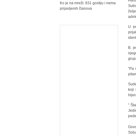
Hana
Ko je na mreži: 831 gostiju i nema
Subo
prijavljenih članova
želj
admi
U po
prij
ident
B. j
njeg
gru
"Pa 
pita
Sude
koji
hijer
" Št
Jedi
pede
Govo
Solu