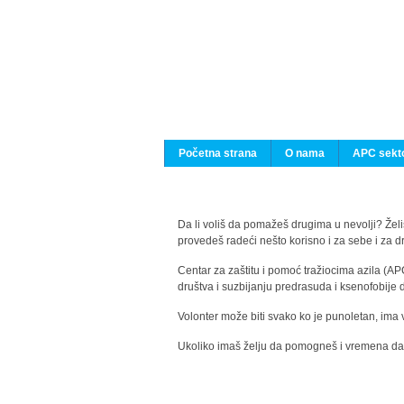
Početna strana
O nama
APC sekto
Da li voliš da pomažeš drugima u nevolji? Želiš
provedeš radeći nešto korisno i za sebe i za 
Centar za zaštitu i pomoć tražiocima azila (AP
društva i suzbijanju predrasuda i ksenofobije 
Volonter može biti svako ko je punoletan, ima 
Ukoliko imaš želju da pomogneš i vremena da s