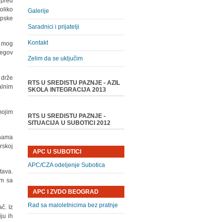
 pred
oliko
Galerije
opske
Saradnici i prijatelji
Kontakt
j mog
jegov
Zelim da se uključim
 drže
RTS U SREDISTU PAZNJE - AZIL
alnim
SKOLA INTEGRACIJA 2013
mojim
RTS U SREDISTU PAZNJE -
SITUACIJA U SUBOTICI 2012
knama
rskoj
APC U SUBOTICI
APC/CZA odeljenje Subotica
tava.
om sa
APC I ZVDO BEOGRAD
Rad sa maloletnicima bez pratnje
č. Iz
ju ih