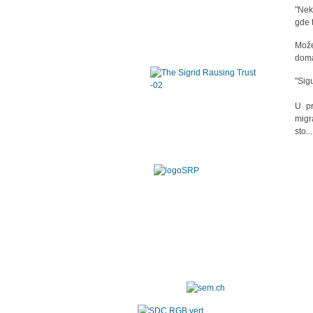
"Nek
gde 
Može
doma
"Sigu
U pr
migr
sto..