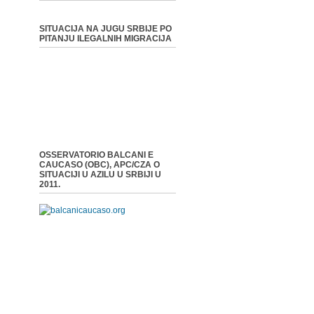
SITUACIJA NA JUGU SRBIJE PO
PITANJU ILEGALNIH MIGRACIJA
OSSERVATORIO BALCANI E
CAUCASO (OBC), APC/CZA O
SITUACIJI U AZILU U SRBIJI U
2011.