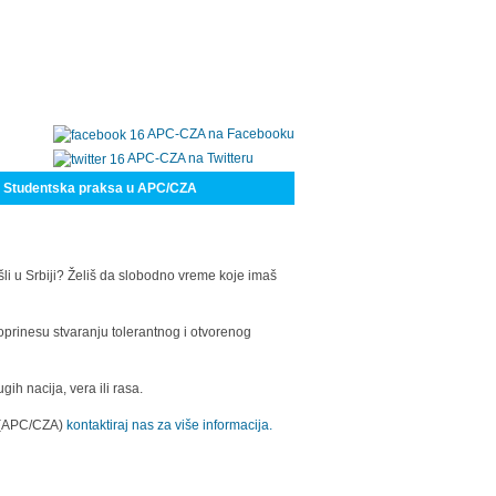
APC-CZA na Facebooku
APC-CZA na Twitteru
Studentska praksa u APC/CZA
šli u Srbiji? Želiš da slobodno vreme koje imaš
oprinesu stvaranju tolerantnog i otvorenog
h nacija, vera ili rasa.
a (APC/CZA)
kontaktiraj nas za više informacija.