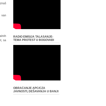
 znaš
u van
alnih
RADIO EMISIJA TALASANJE-
TEMA PROTEST U BOGOVAĐI
t, sa
OBRAĆANJE APC/CZA
JAVNOSTI, DEŠAVANJA U BANJI