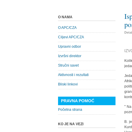
Is
O NAMA
po
O APC/CZA
Detal
Ciljevi APC/CZA
Upravni odbor
IZV
Izvršni direktor
Koli
Stručni savet
jeda
Aktivnosti i rezultati
Jeda
Afri
Bliski linkovi
poli
gra
kontr
PRAVNA POMOĆ
" Na
Početna strana
pozn
B. j
KO JE NA VEZI
Kurd