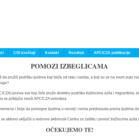
ri
COI izveštaji
Kontakt
Rezultati
APC/CZA publikacije
POMOZI IZBEGLICAMA
 da pružiš podršku ljudima koji beže od rata i nasilja, a koji su se na svom putu na
druge?
C/CZA) poziva sve koji žele pruže direktnu podršku tražiocima azila i migrantima, d
da se priključe mreži APC/CZA volontera.
vremena i želje da pomogne ljudima u nevolji i nema predrasuda prema ljudima drugi
e aktivno uključiš u redovne aktivnosti Centra za zaštitu i pomoć tražiocima azil
OČEKUJEMO TE!