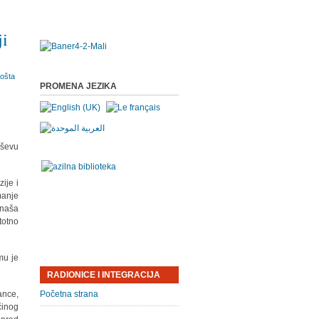
ji
PROMENA JEZIKA
eševu
ije i
manje
 naša
otno
mu je
RADIONICE I INTEGRACIJA
ance,
Početna strana
činog