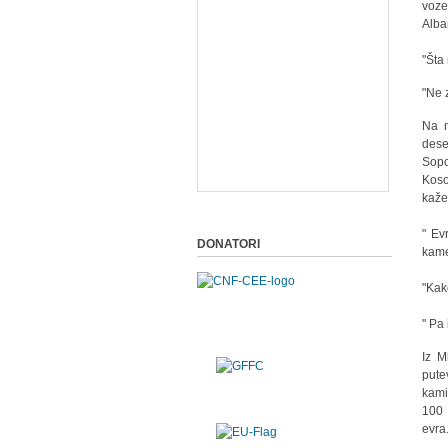
voze
Alban
"Šta
"Ne 
Na m
dese
Sopo
Koso
kaže
" Ev
DONATORI
kame
"Kak
" Pa
Iz M
pute
kami
100 
evra