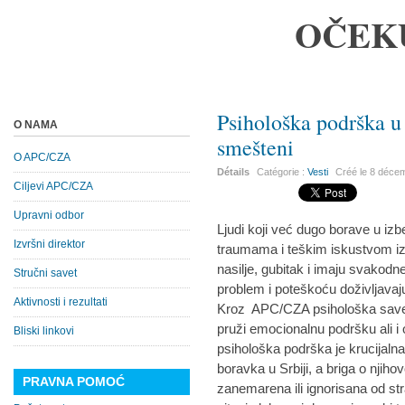
OČEK
Psihološka podrška u 
O NAMA
smešteni
O APC/CZA
Détails
Catégorie :
Vesti
Créé le
8 déce
Ciljevi APC/CZA
Upravni odbor
Ljudi koji već dugo borave u i
Izvršni direktor
traumama i teškim iskustvom iz 
nasilje, gubitak i imaju svakodn
Stručni savet
problem i poteškoću doživljavaj
Aktivnosti i rezultati
Kroz APC/CZA psihološka saveto
pruži emocionalnu podršku ali i
Bliski linkovi
psihološka podrška je krucijalna
boravka u Srbiji, a briga o njih
PRAVNA POMOĆ
zanemarena ili ignorisana od s