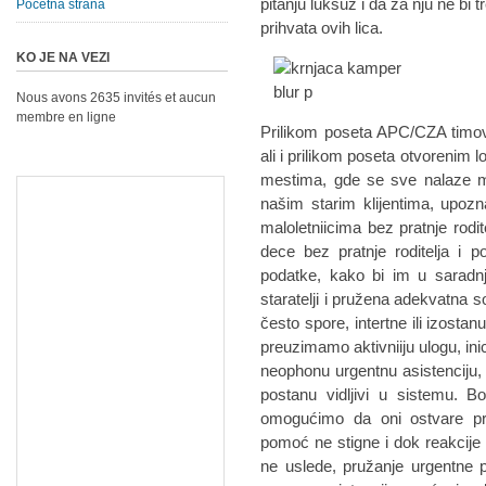
pitanju luksuz i da za nju ne bi
Početna strana
prihvata ovih lica.
KO JE NA VEZI
Nous avons 2635 invités et aucun
membre en ligne
Prilikom poseta APC/CZA timova
ali i prilikom poseta otvorenim 
mestima, gde se sve nalaze mig
našim starim klijentima, upo
maloletniicima bez pratnje rodi
dece bez pratnje roditelja i p
podatke, kako bi im u saradnj
staratelji i pružena adekvatna 
često spore, intertne ili izostan
preuzimamo aktivniiju ulogu, ini
neophonu urgentnu asistenciju, b
postanu vidljivi u sistemu. 
omogućimo da oni ostvare pr
pomoć ne stigne i dok reakcije s
ne uslede, pružanje urgentne 