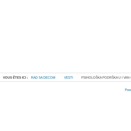
VOUS ÊTES ICI :
RAD SA DECOM
VESTI
PSIHOLOŠKA PODRŠKA U I VAN 
Powe