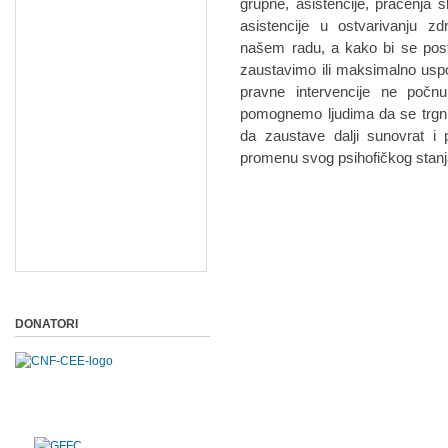
grupne, asistencije, praćenja 
asistencije u ostvarivanju zdr
našem radu, a kako bi se posta
zaustavimo ili maksimalno usp
pravne intervencije ne počn
pomognemo ljudima da se trgnu,
da zaustave dalji sunovrat i
promenu svog psihofičkog stanj
DONATORI