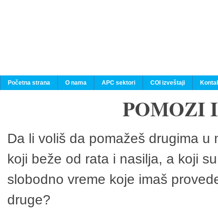
Početna strana
O nama
APC sektori
COI izveštaji
Konta
POMOZI 
Da li voliš da pomažeš drugima u n
koji beže od rata i nasilja, a koji 
slobodno vreme koje imaš provedeš
druge?