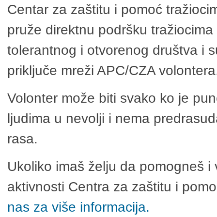
Centar za zaštitu i pomoć tražioci
pruže direktnu podršku tražiocima 
tolerantnog i otvorenog društva i 
priključe mreži APC/CZA volontera
Volonter može biti svako ko je pu
ljudima u nevolji i nema predrasuda
rasa.
Ukoliko imaš želju da pomogneš i 
aktivnosti Centra za zaštitu i po
nas za više informacija.