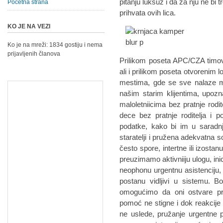
pitanju luksuz i da za nju ne bi
Početna strana
prihvata ovih lica.
KO JE NA VEZI
Ko je na mreži: 1834 gostiju i nema
prijavljenih članova
Prilikom poseta APC/CZA timova
ali i prilikom poseta otvorenim 
mestima, gde se sve nalaze mig
našim starim klijentima, upo
maloletniicima bez pratnje rodi
dece bez pratnje roditelja i p
podatke, kako bi im u saradnj
staratelji i pružena adekvatna 
često spore, intertne ili izostan
preuzimamo aktivniiju ulogu, ini
neophonu urgentnu asistenciju, b
postanu vidljivi u sistemu. 
omogućimo da oni ostvare pr
pomoć ne stigne i dok reakcije s
ne uslede, pružanje urgentne 