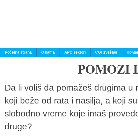
Početna strana
O nama
APC sektori
COI izveštaji
Konta
POMOZI 
Da li voliš da pomažeš drugima u n
koji beže od rata i nasilja, a koji 
slobodno vreme koje imaš provedeš
druge?