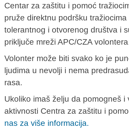
Centar za zaštitu i pomoć tražioci
pruže direktnu podršku tražiocima 
tolerantnog i otvorenog društva i 
priključe mreži APC/CZA volontera
Volonter može biti svako ko je pu
ljudima u nevolji i nema predrasuda
rasa.
Ukoliko imaš želju da pomogneš i 
aktivnosti Centra za zaštitu i po
nas za više informacija.