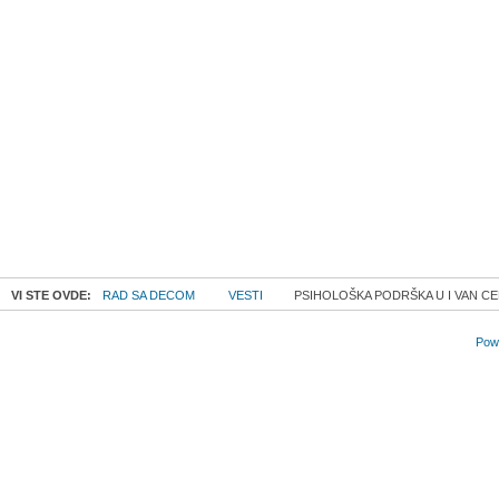
VI STE OVDE:
RAD SA DECOM
VESTI
PSIHOLOŠKA PODRŠKA U I VAN CE
Powe