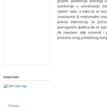
grupne, asistencije, praćenja 
asistencije u ostvarivanju zdr
našem radu, a kako bi se posta
zaustavimo ili maksimalno usp
pravne intervencije ne počn
pomognemo ljudima da se trgnu,
da zaustave dalji sunovrat i
promenu svog psihofičkog stanj
DONATORI