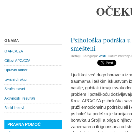
OČEK
Psihološka podrška u 
O NAMA
smešteni
O APC/CZA
Detalji
Kategorija:
Vesti
Datum kreiranja
Ciljevi APC/CZA
Upravni odbor
Ljudi koji već dugo borave u i
Izvršni direktor
traumama i teškim iskustvom iz 
nasilje, gubitak i imaju svakodn
Stručni savet
problem i poteškoću doživljavaj
Aktivnosti i rezultati
Kroz APC/CZA psihološka saveto
pruži emocionalnu podršku ali i
Bliski linkovi
psihološka podrška je krucijalna
boravka u Srbiji, a briga o njih
PRAVNA POMOĆ
zanemarena ili ignorisana od s