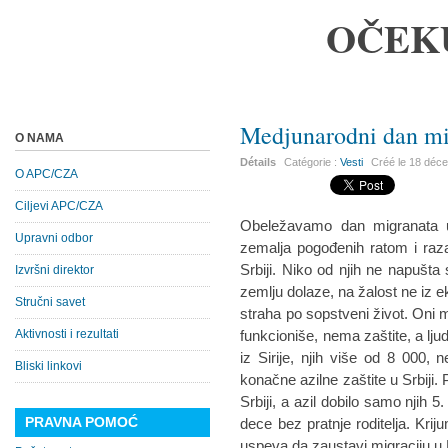
OČEK
Medjunarodni dan mi
O NAMA
Détails
Catégorie :
Vesti
Créé le
18 déc
O APC/CZA
Ciljevi APC/CZA
Obeležavamo dan migranata u 
Upravni odbor
zemalja pogođenih ratom i razar
Srbiji. Niko od njih ne napušta
Izvršni direktor
zemlju dolaze, na žalost ne iz e
Stručni savet
straha po sopstveni život. Oni ma
Aktivnosti i rezultati
funkcioniše, nema zaštite, a lju
iz Sirije, njih više od 8 000, n
Bliski linkovi
konačne azilne zaštite u Srbiji. P
Srbiji, a azil dobilo samo njih 
PRAVNA POMOĆ
dece bez pratnje roditelja. Krij
uspeva da zaustavi migraciju u 