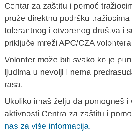
Centar za zaštitu i pomoć tražioci
pruže direktnu podršku tražiocima 
tolerantnog i otvorenog društva i 
priključe mreži APC/CZA volontera
Volonter može biti svako ko je pu
ljudima u nevolji i nema predrasuda
rasa.
Ukoliko imaš želju da pomogneš i 
aktivnosti Centra za zaštitu i po
nas za više informacija.