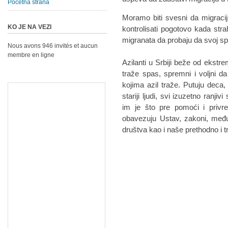
Početna strana
Moramo biti svesni da migracij
KO JE NA VEZI
kontrolisati pogotovo kada stra
migranata da probaju da svoj s
Nous avons 946 invités et aucun
membre en ligne
Azilanti u Srbiji beže od ekstr
traže spas, spremni i voljni da
kojima azil traže. Putuju deca, 
stariji ljudi, svi izuzetno ranj
im je što pre pomoći i privre
obavezuju Ustav, zakoni, među
društva kao i naše prethodno i t