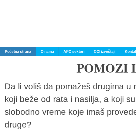
Početna strana
O nama
APC sektori
COI izveštaji
Konta
POMOZI 
Da li voliš da pomažeš drugima u n
koji beže od rata i nasilja, a koji 
slobodno vreme koje imaš provedeš
druge?