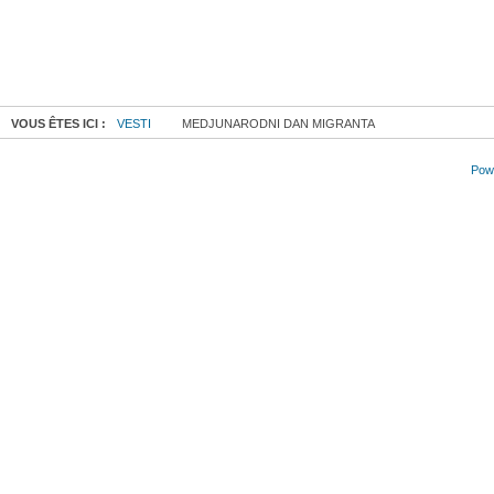
VOUS ÊTES ICI :
VESTI
MEDJUNARODNI DAN MIGRANTA
Powe