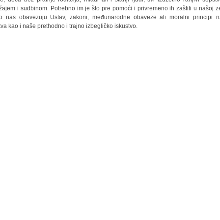
žajem i sudbinom. Potrebno im je što pre pomoći i privremeno ih zaštiti u našoj ze
o nas obavezuju Ustav, zakoni, međunarodne obaveze ali moralni principi 
tva kao i naše prethodno i trajno izbegličko iskustvo.