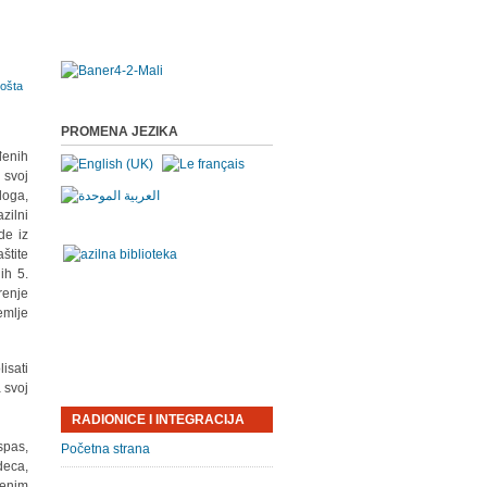
PROMENA JEZIKA
đenih
 svoj
loga,
azilni
de iz
štite
ih 5.
renje
emlje
isati
 svoj
RADIONICE I INTEGRACIJA
spas,
Početna strana
deca,
venim