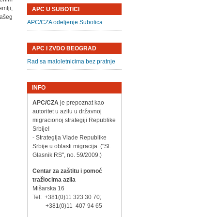
mlji,
APC U SUBOTICI
našeg
APC/CZA odeljenje Subotica
APC I ZVDO BEOGRAD
Rad sa maloletnicima bez pratnje
INFO
APC/CZA
je prepoznat kao
autoritet u azilu u državnoj
migracionoj strategiji Republike
Srbije!
- Strategija Vlade Republike
Srbije u oblasti migracija ("Sl.
Glasnik RS", no. 59/2009.)
Centar za zaštitu i pomoć
tražiocima azila
Mišarska 16
Tel: +381(0)11 323 30 70;
+381(0)11 407 94 65