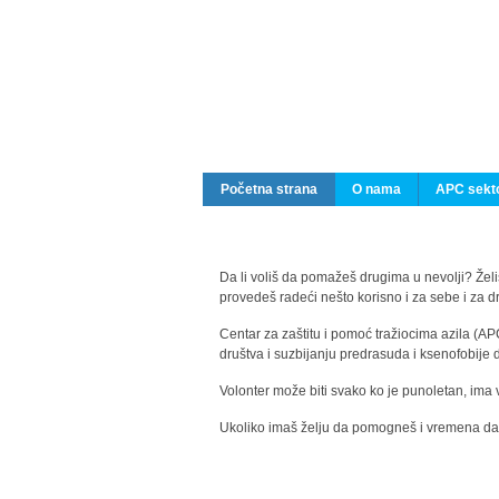
Početna strana
O nama
APC sekto
Da li voliš da pomažeš drugima u nevolji? Želiš
provedeš radeći nešto korisno i za sebe i za 
Centar za zaštitu i pomoć tražiocima azila (AP
društva i suzbijanju predrasuda i ksenofobije 
Volonter može biti svako ko je punoletan, ima 
Ukoliko imaš želju da pomogneš i vremena da s