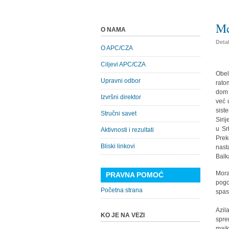
Me
O NAMA
Detal
O APC/CZA
Ciljevi APC/CZA
Obel
Upravni odbor
rato
dom 
Izvršni direktor
već u
sist
Stručni savet
Siri
u Sr
Aktivnosti i rezultati
Prek
Bliski linkovi
nast
Balk
Mora
PRAVNA POMOĆ
pogo
Početna strana
spas
Azil
KO JE NA VEZI
spre
majk