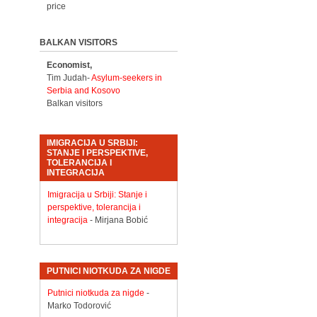
price
BALKAN VISITORS
Economist,
Tim Judah-
Asylum-seekers in
Serbia and Kosovo
Balkan visitors
IMIGRACIJA U SRBIJI:
STANJE I PERSPEKTIVE,
TOLERANCIJA I
INTEGRACIJA
Imigracija u Srbiji: Stanje i
perspektive, tolerancija i
integracija
- Mirjana Bobić
PUTNICI NIOTKUDA ZA NIGDE
Putnici niotkuda za nigde
-
Marko Todorović