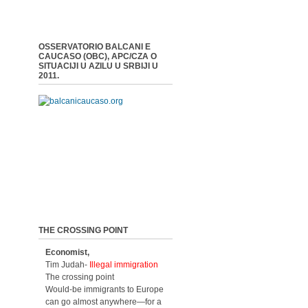
OSSERVATORIO BALCANI E
CAUCASO (OBC), APC/CZA O
SITUACIJI U AZILU U SRBIJI U
2011.
THE CROSSING POINT
Economist,
Tim Judah-
Illegal immigration
The crossing point
Would-be immigrants to Europe
can go almost anywhere—for a