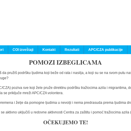
ri
COI izveštaji
Kontakt
Rezultati
APC/CZA publikacije
POMOZI IZBEGLICAMA
 da pružiš podršku ljudima koji beže od rata i nasilja, a koji su se na svom putu na
druge?
C/CZA) poziva sve koji žele pruže direktnu podršku tražiocima azila i migrantima, d
da se priključe mreži APC/CZA volontera.
vremena i želje da pomogne ljudima u nevolji i nema predrasuda prema ljudima drugi
e aktivno uključiš u redovne aktivnosti Centra za zaštitu i pomoć tražiocima azil
OČEKUJEMO TE!