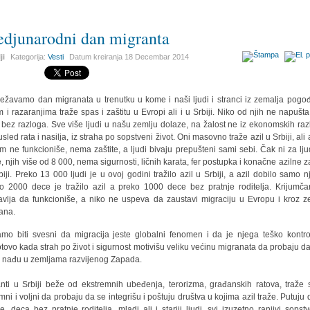
djunarodni dan migranta
ji
Kategorija:
Vesti
Datum kreiranja
18 Decembar 2014
ežavamo dan migranata u trenutku u kome i naši ljudi i stranci iz zemalja pogo
m i razaranjima traže spas i zaštitu u Evropi ali i u Srbiji. Niko od njih ne napušta
bez razloga. Sve više ljudi u našu zemlju dolaze, na žalost ne iz ekonomskih raz
sled rata i nasilja, iz straha po sopstveni život. Oni masovno traže azil u Srbiji, ali 
em ne funkcioniše, nema zaštite, a ljudi bivaju prepušteni sami sebi. Čak ni za lju
je, njih više od 8 000, nema sigurnosti, ličnih karata, fer postupka i konačne azilne za
biji. Preko 13 000 ljudi je u ovoj godini tražilo azil u Srbiji, a azil dobilo samo nj
o 2000 dece je tražilo azil a preko 1000 dece bez pratnje roditelja. Krijumča
avlja da funkcioniše, a niko ne uspeva da zaustavi migraciju u Evropu i kroz z
ana.
mo biti svesni da migracija jeste globalni fenomen i da je njega teško kontrol
tovo kada strah po život i sigurnost motivišu veliku većinu migranata da probaju da
 nađu u zemljama razvijenog Zapada.
anti u Srbiji beže od ekstremnih ubeđenja, terorizma, građanskih ratova, traže 
mni i voljni da probaju da se integrišu i poštuju društva u kojima azil traže. Putuju 
e, deca bez pratnje roditelja, mladi ali i stariji ljudi, svi izuzetno ranjivi sopst