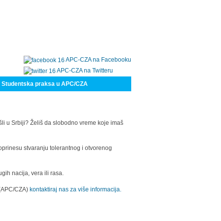
APC-CZA na Facebooku
APC-CZA na Twitteru
Studentska praksa u APC/CZA
šli u Srbiji? Želiš da slobodno vreme koje imaš
oprinesu stvaranju tolerantnog i otvorenog
h nacija, vera ili rasa.
a (APC/CZA)
kontaktiraj nas za više informacija.