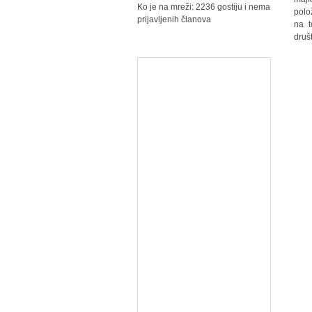
Ko je na mreži: 2236 gostiju i nema
polo
prijavljenih članova
na t
druš