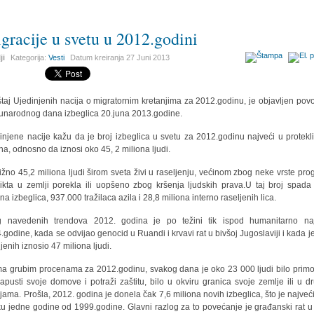
gracije u svetu u 2012.godini
ji
Kategorija:
Vesti
Datum kreiranja
27 Juni 2013
štaj Ujedinjenih nacija o migratornim kretanjima za 2012.godinu, je objavljen po
narodnog dana izbeglica 20.juna 2013.godine.
injene nacije kažu da je broj izbeglica u svetu za 2012.godinu najveći u protekl
na, odnosno da iznosi oko 45, 2 miliona ljudi.
ližno 45,2 miliona ljudi širom sveta živi u raseljenju, većinom zbog neke vrste pro
likta u zemlji porekla ili uopšeno zbog kršenja ljudskih prava.U taj broj spada
ona izbeglica, 937.000 tražilaca azila i 28,8 miliona interno raseljenih lica.
 navedenih trendova 2012. godina je po težini tik ispod humanitarno na
.godine, kada se odvijao genocid u Ruandi i krvavi rat u bivšoj Jugoslaviji i kada je
ljenih iznosio 47 miliona ljudi.
a grubim procenama za 2012.godinu, svakog dana je oko 23 000 ljudi bilo prim
apusti svoje domove i potraži zaštitu, bilo u okviru granica svoje zemlje ili u d
jama. Prošla, 2012. godina je donela čak 7,6 miliona novih izbeglica, što je najveći
ku jedne godine od 1999.godine. Glavni razlog za to povećanje je građanski rat u S