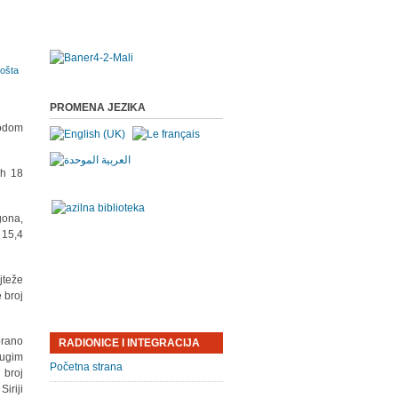
PROMENA JEZIKA
vodom
ih 18
gona,
 15,4
jteže
 broj
orano
RADIONICE I INTEGRACIJA
rugim
Početna strana
 broj
iriji