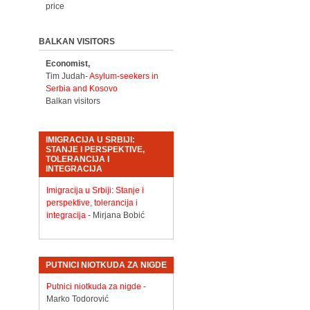
price
BALKAN VISITORS
Economist,
Tim Judah-
Asylum-seekers in
Serbia and Kosovo
Balkan visitors
IMIGRACIJA U SRBIJI:
STANJE I PERSPEKTIVE,
TOLERANCIJA I
INTEGRACIJA
Imigracija u Srbiji: Stanje i
perspektive, tolerancija i
integracija
- Mirjana Bobić
PUTNICI NIOTKUDA ZA NIGDE
Putnici niotkuda za nigde
-
Marko Todorović