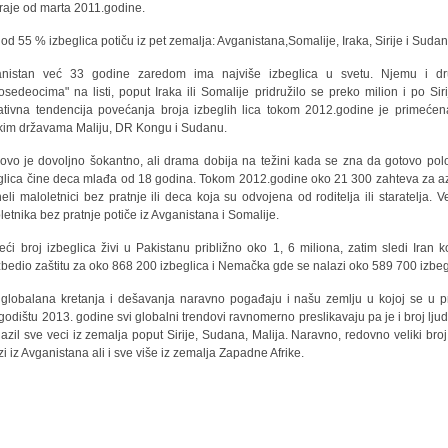
 traje od marta 2011.godine.
 od 55 % izbeglica potiču iz pet zemalja: Avganistana,Somalije, Iraka, Sirije i Sudan
anistan već 33 godine zaredom ima najviše izbeglica u svetu. Njemu i dr
rosedeocima" na listi, poput Iraka ili Somalije pridružilo se preko milion i po Siri
tivna tendencija povećanja broja izbeglih lica tokom 2012.godine je primećen
čkim državama Maliju, DR Kongu i Sudanu.
ovo je dovoljno šokantno, ali drama dobija na težini kada se zna da gotovo pol
glica čine deca mlađa od 18 godina. Tokom 2012.godine oko 21 300 zahteva za az
eli maloletnici bez pratnje ili deca koja su odvojena od roditelja ili staratelja. V
letnika bez pratnje potiče iz Avganistana i Somalije.
eći broj izbeglica živi u Pakistanu približno oko 1, 6 miliona, zatim sledi Iran ko
bedio zaštitu za oko 868 200 izbeglica i Nemačka gde se nalazi oko 589 700 izbeg
globalana kretanja i dešavanja naravno pogađaju i našu zemlju u kojoj se u 
godištu 2013. godine svi globalni trendovi ravnomerno preslikavaju pa je i broj ljudi
i azil sve veci iz zemalja poput Sirije, Sudana, Malija. Naravno, redovno veliki broj 
zi iz Avganistana ali i sve više iz zemalja Zapadne Afrike.