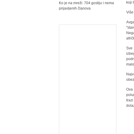
koji
Ko je na mreži: 704 gostiju i nema
prijavljenih članova
Više
Avg
"sta
Nega
afri
Sve 
izbe
podn
malo
Najv
obez
Ova 
polu
traz
dola