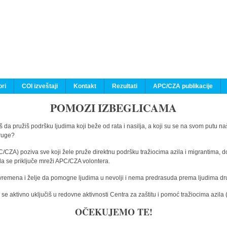
ri
COI izveštaji
Kontakt
Rezultati
APC/CZA publikacije
POMOZI IZBEGLICAMA
 da pružiš podršku ljudima koji beže od rata i nasilja, a koji su se na svom putu na
druge?
C/CZA) poziva sve koji žele pruže direktnu podršku tražiocima azila i migrantima, d
da se priključe mreži APC/CZA volontera.
vremena i želje da pomogne ljudima u nevolji i nema predrasuda prema ljudima drugi
e aktivno uključiš u redovne aktivnosti Centra za zaštitu i pomoć tražiocima azil
OČEKUJEMO TE!