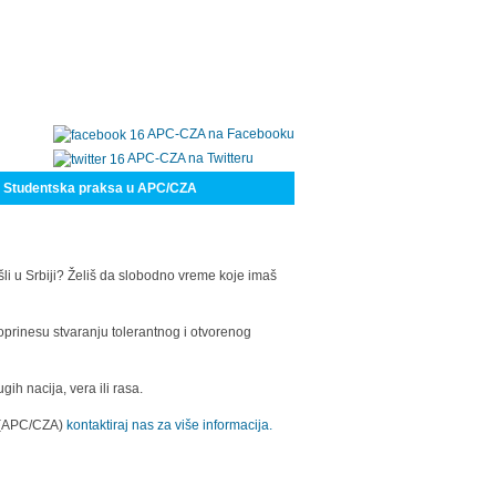
APC-CZA na Facebooku
APC-CZA na Twitteru
Studentska praksa u APC/CZA
šli u Srbiji? Želiš da slobodno vreme koje imaš
oprinesu stvaranju tolerantnog i otvorenog
h nacija, vera ili rasa.
a (APC/CZA)
kontaktiraj nas za više informacija.