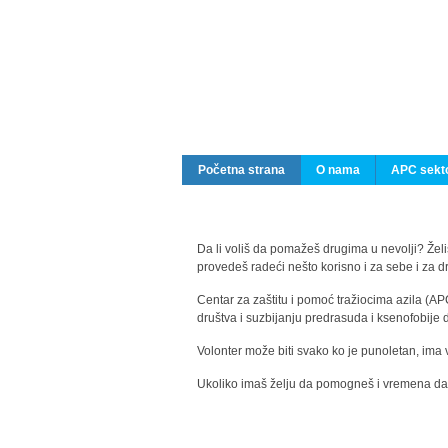
Početna strana
O nama
APC sekto
Da li voliš da pomažeš drugima u nevolji? Želiš
provedeš radeći nešto korisno i za sebe i za 
Centar za zaštitu i pomoć tražiocima azila (AP
društva i suzbijanju predrasuda i ksenofobije 
Volonter može biti svako ko je punoletan, ima 
Ukoliko imaš želju da pomogneš i vremena da s