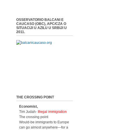
OSSERVATORIO BALCANI E
CAUCASO (OBC), APC/CZA O
SITUACIJI U AZILU U SRBIJI U
2011.
THE CROSSING POINT
Economist,
Tim Judah-
Illegal immigration
The crossing point
Would-be immigrants to Europe
can go almost anywhere—for a