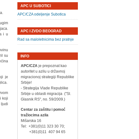
APC U SUBOTICI
a.
APC/CZA odeljenje Subotica
ugim
jaca.
APC I ZVDO BEOGRAD
a i u
Rad sa maloletnicima bez pratnje
ovinu
il su
INFO
ećina
APC/CZA
je prepoznat kao
autoritet u azilu u državnoj
ji je
migracionoj strategiji Republike
lica.
Srbije!
- Strategija Vlade Republike
prvom
Srbije u oblasti migracija ("Sl.
 koji
Glasnik RS", no. 59/2009.)
ljudi
Centar za zaštitu i pomoć
tražiocima azila
Mišarska 16
Tel: +381(0)11 323 30 70;
+381(0)11 407 94 65