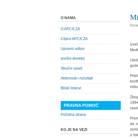
Mi
O NAMA
Detal
O APC/CZA
Ciljevi APC/CZA
Izve
Upravni odbor
Među
Izvršni direktor
Ujed
godi
Stručni savet
Prib
Aktivnosti i rezultati
konf
mili
Bliski linkovi
Zbog
1994
PRAVNA POMOĆ
rase
Početna strana
Prem
da n
zeml
KO JE NA VEZI
u to